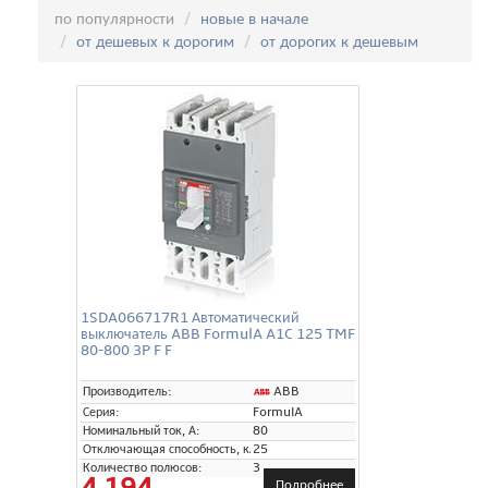
Сортировка:
по популярности
новые в начале
от дешевых к дорогим
от дорогих к дешевым
1SDA066717R1 Автоматический
выключатель ABB FormulA A1C 125 TMF
80-800 3P F F
ABB
Производитель:
Серия:
FormulA
Номинальный ток, А:
80
Отключающая способность, кА:
25
Количество полюсов:
3
4 194
Подробнее