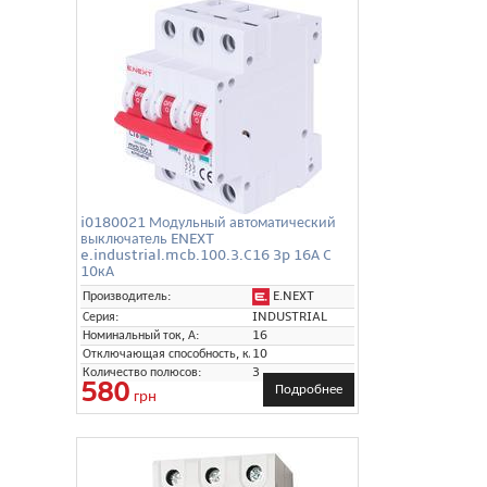
i0180021 Модульный автоматический
выключатель ENEXT
e.industrial.mcb.100.3.C16 3p 16А C
10кА
E.NEXT
Производитель:
Серия:
INDUSTRIAL
Номинальный ток, А:
16
Отключающая способность, кА:
10
Количество полюсов:
3
580
Подробнее
грн