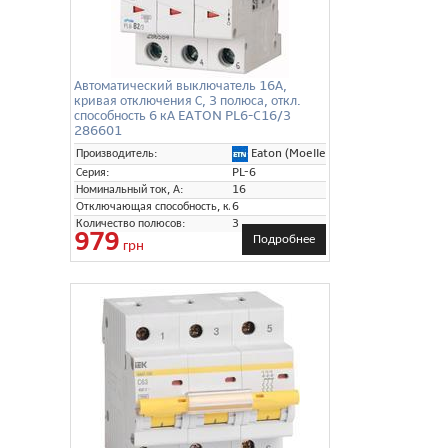
Автоматический выключатель 16А,
кривая отключения С, 3 полюса, откл.
способность 6 кА EATON PL6-C16/3
286601
Eaton (Moeller)
Производитель:
Серия:
PL-6
Номинальный ток, А:
16
Отключающая способность, кА:
6
Количество полюсов:
3
979
Подробнее
грн