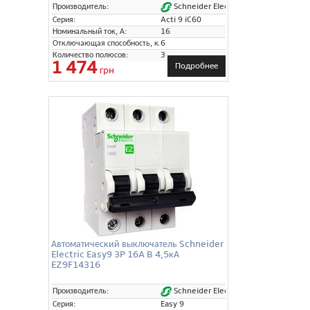
Schneider Electric
Производитель:
Серия:
Acti 9 iC60
Номинальный ток, А:
16
Отключающая способность, кА:
6
Количество полюсов:
3
1 474
Подробнее
грн
Автоматический выключатель Schneider
Electric Easy9 3P 16A B 4,5кА
EZ9F14316
Schneider Electric
Производитель:
Серия:
Easy 9