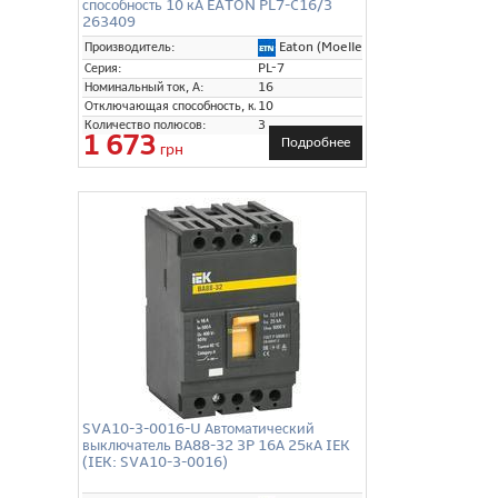
способность 10 кА EATON PL7-C16/3
263409
Eaton (Moeller)
Производитель:
Серия:
PL-7
Номинальный ток, А:
16
Отключающая способность, кА:
10
Количество полюсов:
3
1 673
Подробнее
грн
SVA10-3-0016-U Автоматический
выключатель ВА88-32 3P 16А 25кА IEK
(IEK: SVA10-3-0016)