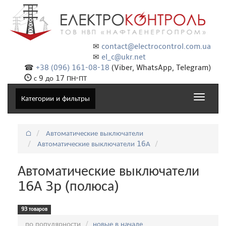
✉
contact@electrocontrol.com.ua
✉
el_c@ukr.net
☎
+38 (096) 161-08-18
(Viber, WhatsApp, Telegram)
с 9 до 17 ПН-ПТ
Toggle
Категории и фильтры
navigat
⌂
Автоматические выключатели
Автоматические выключатели 16А
Автоматические выключатели
16А 3p (полюса)
93 товаров
Сортировка:
по популярности
новые в начале