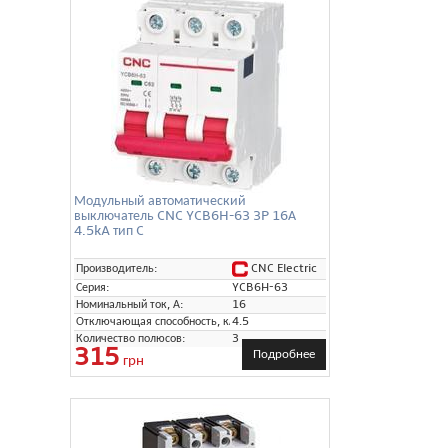
Модульный автоматический
выключатель CNC YCB6H-63 3P 16А
4.5kA тип C
CNC Electric
Производитель:
Серия:
YCB6H-63
Номинальный ток, А:
16
Отключающая способность, кА:
4.5
Количество полюсов:
3
315
Подробнее
грн