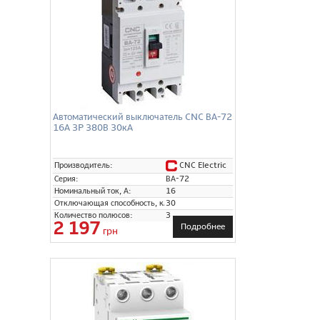
Автоматический выключатель CNC ВА-72
16А 3P 380В 30кА
CNC Electric
Производитель:
Серия:
ВА-72
Номинальный ток, А:
16
Отключающая способность, кА:
30
Количество полюсов:
3
2 197
Подробнее
грн