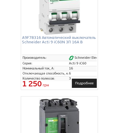
A9F78316 Автоматический выключатель
Schneider Acti 9 iC60N 3П 16A B
Schneider Electric
Производитель:
Серия:
Acti 9 iC60
Номинальный ток, А:
16
Отключающая способность, кА:
6
Количество полюсов:
3
1 250
Подробнее
грн