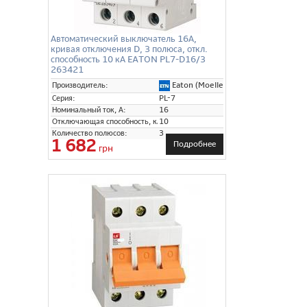
Автоматический выключатель 16А,
кривая отключения D, 3 полюса, откл.
способность 10 кА EATON PL7-D16/3
263421
Eaton (Moeller)
Производитель:
Серия:
PL-7
Номинальный ток, А:
16
Отключающая способность, кА:
10
Количество полюсов:
3
1 682
Подробнее
грн