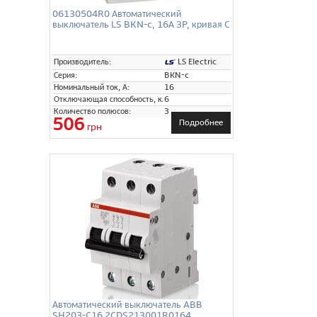
06130504R0 Автоматический
выключатель LS BKN-c, 16А 3P, кривая C
LS Electric
Производитель:
Серия:
BKN-c
Номинальный ток, А:
16
Отключающая способность, кА:
6
Количество полюсов:
3
506
Подробнее
грн
Автоматический выключатель ABB
SH203-C16 2CDS213001R0164