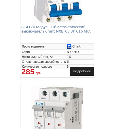
814170 Модульный автоматический
выключатель Chint NXB-63 3P C16 6kA
Chint
Производитель:
Серия:
NXB-63
Номинальный ток, А:
16
Отключающая способность, кА:
6
Количество полюсов:
3
285
Подробнее
грн