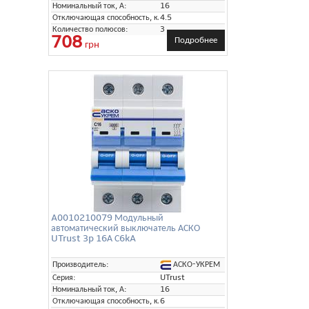
Номинальный ток, А:
16
Отключающая способность, кА:
4.5
Количество полюсов:
3
708
Подробнее
грн
A0010210079 Модульный
автоматический выключатель АСКО
UTrust 3p 16А С6kA
АСКО-УКРЕМ
Производитель:
Серия:
UTrust
Номинальный ток, А:
16
Отключающая способность, кА:
6