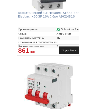
Автоматический выключатель Schneider
Electric iK60 3P 16A C 6кА A9K24316
Schneider Electric
Производитель:
Серия:
Acti 9 iK60
Номинальный ток, А:
16
Отключающая способность, кА:
6
Количество полюсов:
3
861
Подробнее
грн