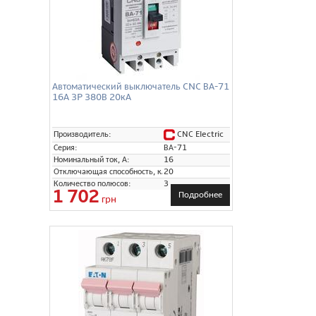
Автоматический выключатель CNC ВА-71
16А 3P 380В 20кА
CNC Electric
Производитель:
Серия:
ВА-71
Номинальный ток, А:
16
Отключающая способность, кА:
20
Количество полюсов:
3
1 702
Подробнее
грн