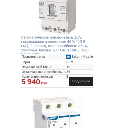
Автоматический выключатель 16А,
номинальное напряжение 400/415 B
(АС), 3 полюса, откл.способность 25кА,
хомутные Зажимы EATON BZMB1-A16-
BT 109735
Eaton (Moeller)
Производитель:
Серия:
BZMB
Номинальный ток, А:
16
Отключающая способность, кА:
25
Количество полюсов:
3
5 940
Подробнее
грн