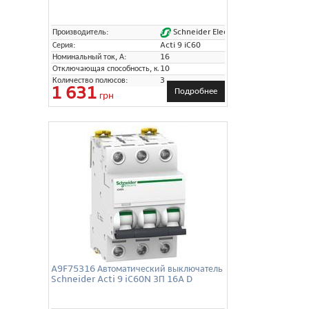
Schneider Electric
Производитель:
Серия:
Acti 9 iC60
Номинальный ток, А:
16
Отключающая способность, кА:
10
Количество полюсов:
3
1 631
Подробнее
грн
A9F75316 Автоматический выключатель
Schneider Acti 9 iC60N 3П 16A D