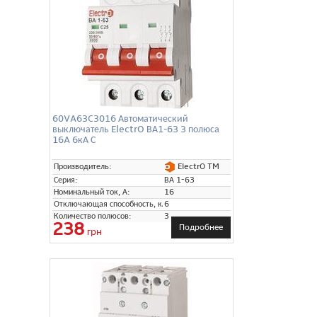
60VA63C3016 Автоматический
выключатель ElectrO ВА1-63 3 полюса
16A 6кА С
ElectrO TM
Производитель:
Серия:
ВА 1-63
Номинальный ток, А:
16
Отключающая способность, кА:
6
Количество полюсов:
3
238
Подробнее
грн