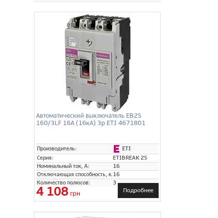
Автоматический выключатель EB2S
160/3LF 16А (16кА) 3p ETI 4671801
ETI
Производитель:
Серия:
ETIBREAK 2S
Номинальный ток, А:
16
Отключающая способность, кА:
16
Количество полюсов:
3
4 108
Подробнее
грн