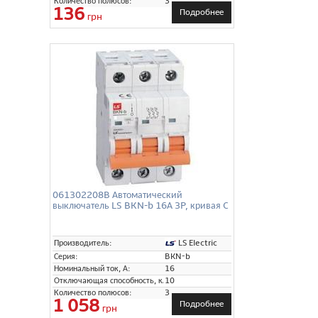
Количество полюсов:
3
136
Подробнее
грн
061302208B Автоматический
выключатель LS BKN-b 16А 3P, кривая C
LS Electric
Производитель:
Серия:
BKN-b
Номинальный ток, А:
16
Отключающая способность, кА:
10
Количество полюсов:
3
1 058
Подробнее
грн