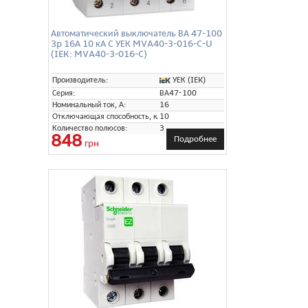
Автоматический выключатель ВА 47-100
3p 16А 10 кА C УЕК MVA40-3-016-C-U
(IEK: MVA40-3-016-C)
УЕК (IEK)
Производитель:
Серия:
ВА47-100
Номинальный ток, А:
16
Отключающая способность, кА:
10
Количество полюсов:
3
848
Подробнее
грн