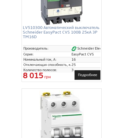
LV510300 Автоматический выключатель
Schneider EasyPact CVS 100B 25кА 3P
TM16D
Schneider Electric
Производитель:
Серия:
EasyPact CVS
Номинальный ток, А:
16
Отключающая способность, кА:
25
Количество полюсов:
3
8 015
Подробнее
грн