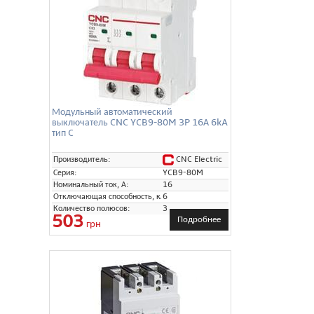
Модульный автоматический
выключатель CNC YCB9-80M 3P 16А 6kA
тип C
CNC Electric
Производитель:
Серия:
YCB9-80M
Номинальный ток, А:
16
Отключающая способность, кА:
6
Количество полюсов:
3
503
Подробнее
грн