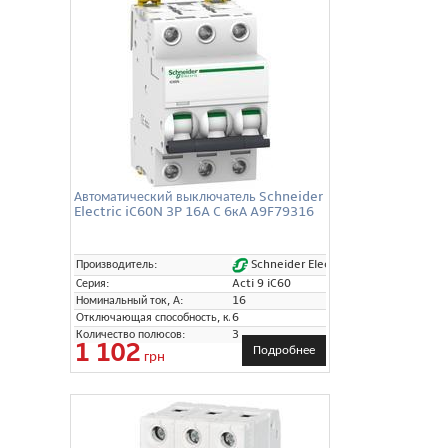
Автоматический выключатель Schneider
Electric iC60N 3P 16A C 6кА A9F79316
Schneider Electric
Производитель:
Серия:
Acti 9 iC60
Номинальный ток, А:
16
Отключающая способность, кА:
6
Количество полюсов:
3
1 102
Подробнее
грн