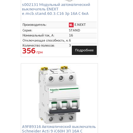
s002131 Модульный автоматический
выключатель ENEXT
e.mcb.stand.60.3.C16 3p 16А C 6кА
E.NEXT
Производитель:
Серия:
STAND
Номинальный ток, А:
16
Отключающая способность, кА:
6
Количество полюсов:
3
356
Подробнее
грн
A9F89316 Автоматический выключатель
Schneider Acti 9 iC60H 3П 16A C