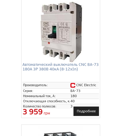
Автоматический выключатель CNC ВА-73
180А 3P 380В 40кА (8-12xIn)
CNC Electric
Производитель:
Серия:
ВА-73
Номинальный ток, А:
180
Отключающая способность, кА:
40
Количество полюсов:
3
3 959
Подробнее
грн