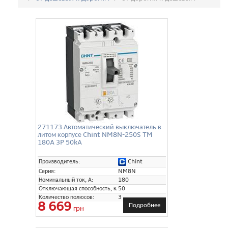
271173 Автоматический выключатель в
литом корпусе Chint NM8N-250S TM
180A 3P 50kA
Chint
Производитель:
Серия:
NM8N
Номинальный ток, А:
180
Отключающая способность, кА:
50
Количество полюсов:
3
8 669
Подробнее
грн