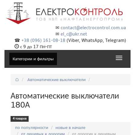
✉
contact@electrocontrol.com.ua
✉
el_c@ukr.net
☎
+38 (096) 161-08-18
(Viber, WhatsApp, Telegram)
с 9 до 17 ПН-ПТ
Toggle
Категории и фильтры
navigat
⌂
Автоматические выключатели
Автоматические выключатели
180А
4 товаров
Сортировка:
по популярности
новые в начале
от дешевых к дорогим
от дорогих к дешевым