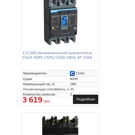
131366 Автоматический выключатель
Chint NXM-250S/3300 180A 3P 35kA
Chint
Производитель:
Серия:
NXM
Номинальный ток, А:
180
Отключающая способность, кА:
35
Количество полюсов:
3
3 619
Подробнее
грн