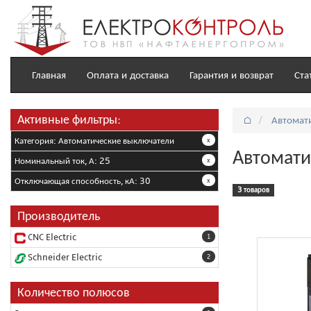
Главная
Оплата и доставка
Гарантия и возврат
Ста
Активные фильтры:
⌂
Автомат
Категория: Автоматические выключатели
x
Автомати
Номинальный ток, А: 25
x
Отключающая способность, кА: 30
x
3 товаров
Производитель
CNC Electric
1
Schneider Electric
2
Количество полюсов