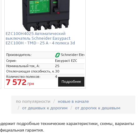
EZC100H4025 Автоматический
выключатель Schneider Easypact
EZC100H - TMD - 25 A - 4 полюса 3d
tric
Schneider Electric
Производитель:
Серия:
Easypact EZC
Номинальный ток, А:
25
Отключающая способность, кА:
30
Количество полюсов:
4
7 572
Подробнее
грн
Сортировка:
по популярности
новые в начале
от дешевых к дорогим
от дорогих к дешевым
держит подробные технические характеристики, схемы, варианты
фициальная гарантия.