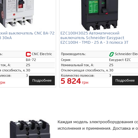
ский выключатель CNC ВА-72
EZC100H3025 Автоматический
В 30кА
выключатель Schneider Easypact
EZC100H - TMD - 25 A - 3 полюса 3Т
CNC Electric
Schneider Elec
ь:
Производитель:
ВА-72
Серия:
Easypact EZC
ток, А:
25
Номинальный ток, А:
25
способность, кА:
30
Отключающая способность, кА:
30
олюсов:
3
Количество полюсов:
3
5 824
Подробнее
Подробнее
грн
грн
Каждая модель электрооборудования со
исполнения и применения. Доставка и о