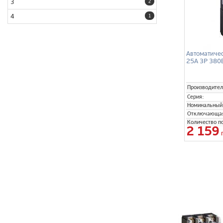
3
2
4
1
Автоматиче
25А 3P 380
Производител
Серия:
Номинальный 
Отключающая 
Количество п
2 159