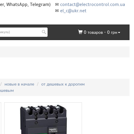
er, WhatsApp, Telegram)
✉
contact@electrocontrol.com.ua
✉
el_c@ukr.net
0
товаров -
0
грн
новые в начале
от дешевых к дорогим
дешевым