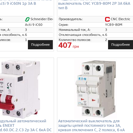
cti 9 iC60N 1p 3A B
выключатель CNC YCB9-80M 2P 3А 6kA
тип B
Schneider Electric
CNC Electric
ь:
Производитель:
Acti 9 iC60
Серия:
YCB9-80M
ток, А:
3
Номинальный ток, А:
3
способность, кА:
6
Отключающая способность, кА:
6
олюсов:
1
Количество полюсов:
2
407
Подробнее
Подробнее
грн
дульный автоматический
Автоматический выключатель для
ь ENEXT
защиты цепей постоянного тока 3А,
.60.DC.2.C3 2р 3А C 6кА DC
кривая отключения C, 2 полюса, 6 кА