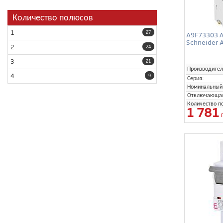
Количество полюсов
1
27
A9F73303 А
Schneider A
2
24
3
21
Производител
4
9
Серия:
Номинальный 
Отключающая 
Количество п
1 781