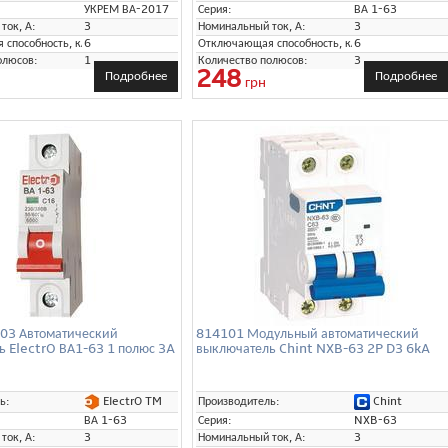
УКРЕМ ВА-2017
Серия:
ВА 1-63
ток, А:
3
Номинальный ток, А:
3
способность, кА:
6
Отключающая способность, кА:
6
олюсов:
1
Количество полюсов:
3
248
Подробнее
Подробнее
грн
3 Автоматический
814101 Модульный автоматический
ь ElectrO ВА1-63 1 полюс 3A
выключатель Chint NXB-63 2P D3 6kA
ElectrO TM
Chint
ь:
Производитель:
ВА 1-63
Серия:
NXB-63
ток, А:
3
Номинальный ток, А:
3