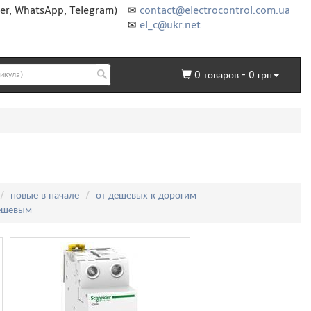
er, WhatsApp, Telegram)
✉
contact@electrocontrol.com.ua
✉
el_c@ukr.net
0
товаров -
0
грн
новые в начале
от дешевых к дорогим
дешевым