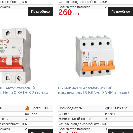
способность, кА:
6
Отключающая способность, кА:
6
олюсов:
1
Количество полюсов:
2
260
Подробнее
Подробнее
грн
3 Автоматический
06140942R0 Автоматический
ь ElectrO ВА1-63 2 полюса
выключатель LS BKN-c, 3А 4P, кривая C
ElectrO TM
LS Electric
ь:
Производитель:
ВА 1-63
Серия:
BKN-c
ток, А:
3
Номинальный ток, А:
3
способность, кА:
6
Отключающая способность, кА:
6
олюсов:
2
Количество полюсов:
4