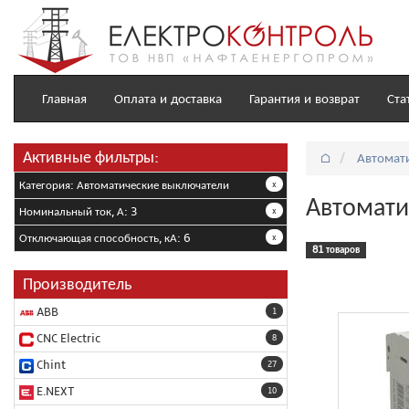
Главная
Оплата и доставка
Гарантия и возврат
Ста
Активные фильтры:
⌂
Автомат
Категория: Автоматические выключатели
x
Автомати
Номинальный ток, А: 3
x
Отключающая способность, кА: 6
x
81 товаров
Производитель
ABB
1
CNC Electric
8
Chint
27
E.NEXT
10