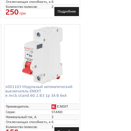
Отключающая способность, кА:
6
Количество полюсов:
2
250
Подробнее
грн
s001103 Модульный автоматический
выключатель ENEXT
e.mcb.stand.60.1.B3 1p 3А B 6кА
E.NEXT
Производитель:
Серия:
STAND
Номинальный ток, А:
3
Отключающая способность, кА:
6
Количество полюсов:
1