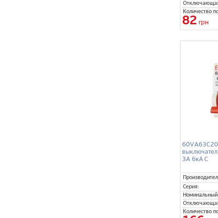
Отключающая 
Количество п
82
грн
60VA63C200
выключател
3A 6кА С
Производител
Серия:
Номинальный 
Отключающая 
Количество п