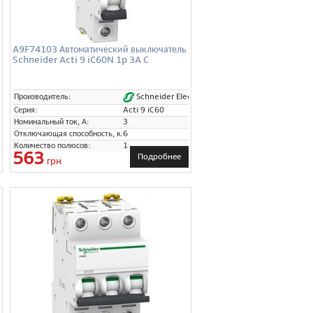
A9F74103 Автоматический выключатель
Schneider Acti 9 iC60N 1p 3A C
Schneider Electric
Производитель:
Серия:
Acti 9 iC60
Номинальный ток, А:
3
Отключающая способность, кА:
6
Количество полюсов:
1
563
Подробнее
грн