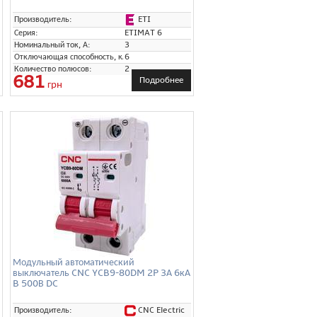
r)
ETI
Производитель:
Серия:
ETIMAT 6
Номинальный ток, А:
3
Отключающая способность, кА:
6
Количество полюсов:
2
681
Подробнее
грн
Модульный автоматический
выключатель CNC YCB9-80DM 2P 3А 6кА
B 500В DC
CNC Electric
Производитель: