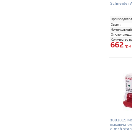
Schneider A
Производител
Серия:
Номинальный 
Отключающая 
Количество п
662
грн
s081015 Мо
выключател
e.mcb.stand