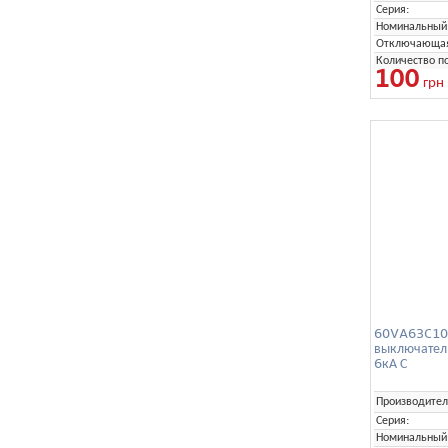
Серия:
Номинальный 
Отключающая 
Количество п
100
грн
60VA63C100
выключател
6кА С
Производител
Серия:
Номинальный 