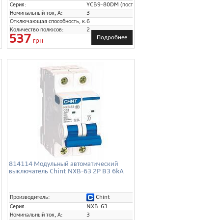
Серия:
YCB9-80DM (постоянный ток)
Номинальный ток, А:
3
Отключающая способность, кА:
6
Количество полюсов:
2
537
Подробнее
грн
814114 Модульный автоматический
выключатель Chint NXB-63 2P B3 6kA
Chint
Производитель:
Серия:
NXB-63
Номинальный ток, А:
3