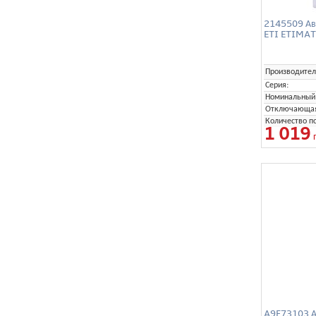
2145509 Ав
ETI ETIMAT 
Производител
Серия:
Номинальный 
Отключающая 
Количество п
1 019
A9F73103 А