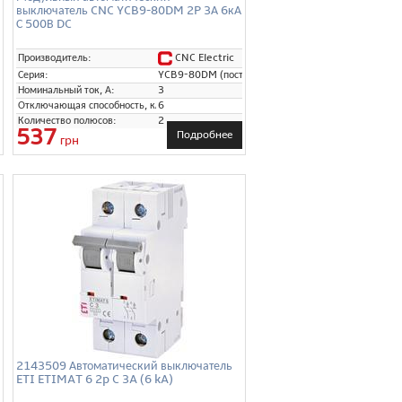
выключатель CNC YCB9-80DM 2P 3А 6кА
С 500В DC
CNC Electric
Производитель:
Серия:
YCB9-80DM (постоянный ток)
Номинальный ток, А:
3
Отключающая способность, кА:
6
Количество полюсов:
2
537
Подробнее
грн
2143509 Автоматический выключатель
ETI ETIMAT 6 2p C 3A (6 kA)