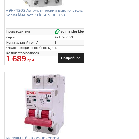
A9F74303 Автоматический выключатель
Schneider Acti 9 iC60N 3П 3A C
r)
Schneider Electric
Производитель:
Серия:
Acti 9 iC60
Номинальный ток, А:
3
Отключающая способность, кА:
6
Количество полюсов:
3
1 689
Подробнее
грн
Модульный автоматический