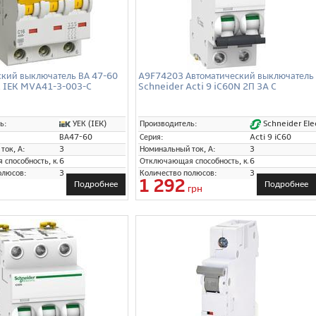
ский выключатель ВА 47-60
A9F74203 Автоматический выключатель
 C IEK MVA41-3-003-C
Schneider Acti 9 iC60N 2П 3A C
УЕК (IEK)
Schneider Elec
ь:
Производитель:
ВА47-60
Серия:
Acti 9 iC60
ток, А:
3
Номинальный ток, А:
3
способность, кА:
6
Отключающая способность, кА:
6
олюсов:
3
Количество полюсов:
3
1 292
Подробнее
Подробнее
грн