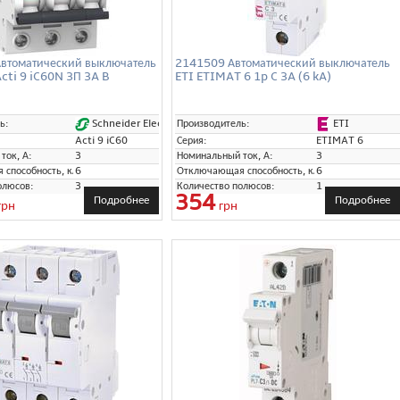
втоматический выключатель
2141509 Автоматический выключатель
cti 9 iC60N 3П 3A B
ETI ETIMAT 6 1p C 3A (6 kA)
Schneider Electric
ETI
ь:
Производитель:
Acti 9 iC60
Серия:
ETIMAT 6
ток, А:
3
Номинальный ток, А:
3
способность, кА:
6
Отключающая способность, кА:
6
олюсов:
3
Количество полюсов:
1
354
Подробнее
Подробнее
грн
грн