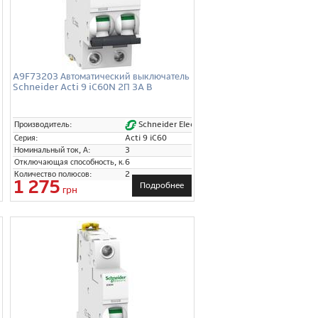
A9F73203 Автоматический выключатель
Schneider Acti 9 iC60N 2П 3A B
tric
Schneider Electric
Производитель:
Серия:
Acti 9 iC60
Номинальный ток, А:
3
Отключающая способность, кА:
6
Количество полюсов:
2
1 275
Подробнее
грн