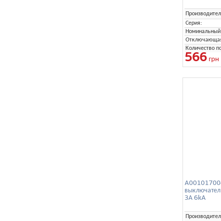
Производител
Серия:
Номинальный 
Отключающая 
Количество п
566
грн
A001017004
выключател
3А 6kA
Производител