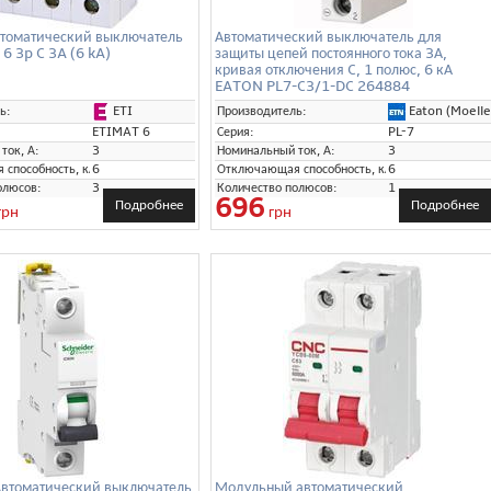
томатический выключатель
Автоматический выключатель для
6 3p C 3A (6 kA)
защиты цепей постоянного тока 3А,
кривая отключения C, 1 полюс, 6 кА
EATON PL7-C3/1-DC 264884
ETI
Eaton (Moelle
ь:
Производитель:
ETIMAT 6
Серия:
PL-7
ток, А:
3
Номинальный ток, А:
3
способность, кА:
6
Отключающая способность, кА:
6
олюсов:
3
Количество полюсов:
1
696
Подробнее
Подробнее
грн
грн
втоматический выключатель
Модульный автоматический