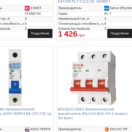
EATON PL7-C3/2-DC 264897
E.NEXT
Eaton (Moelle
ь:
Производитель:
STAND DC
Серия:
PL-7
ток, А:
3
Номинальный ток, А:
3
способность, кА:
6
Отключающая способность, кА:
6
олюсов:
2
Количество полюсов:
2
1 426
Подробнее
Подробнее
грн
6 Автоматический
60VA63C3003 Автоматический
ь АСКО УКРЕМ ВА-2017/B 1p
выключатель ElectrO ВА1-63 3 полюса
3A 6кА С
АСКО-УКРЕМ
ElectrO TM
ь:
Производитель: