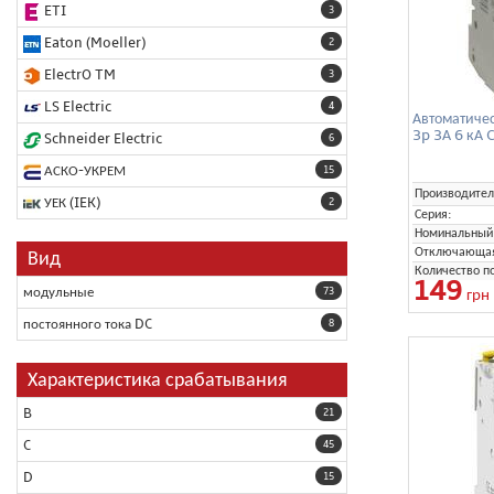
ETI
3
Eaton (Moeller)
2
ElectrO TM
3
LS Electric
4
Автоматиче
3p 3А 6 кА
Schneider Electric
6
АСКО-УКРЕМ
15
Производител
УЕК (IEK)
2
Серия:
Номинальный 
Отключающая 
Вид
Количество п
149
модульные
грн
73
постоянного тока DC
8
Характеристика срабатывания
B
21
C
45
D
15