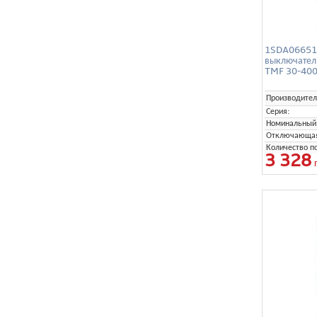
1SDA06651
выключател
TMF 30-400 
Производител
Серия:
Номинальный 
Отключающая 
Количество п
3 328