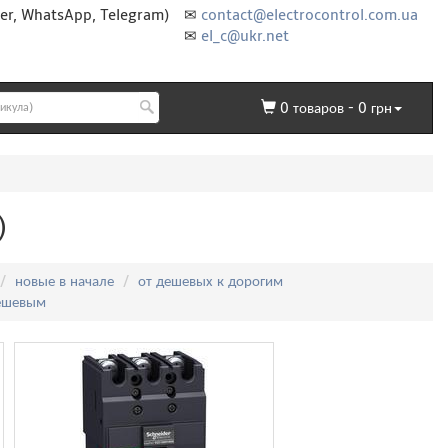
er, WhatsApp, Telegram)
✉
contact@electrocontrol.com.ua
✉
el_c@ukr.net
0
товаров -
0
грн
)
новые в начале
от дешевых к дорогим
дешевым