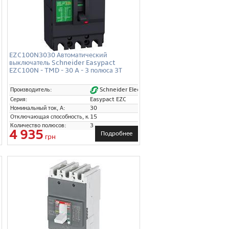
EZC100N3030 Автоматический
выключатель Schneider Easypact
EZC100N - TMD - 30 A - 3 полюса 3Т
Schneider Electric
Производитель:
Серия:
Easypact EZC
Номинальный ток, А:
30
Отключающая способность, кА:
15
Количество полюсов:
3
4 935
Подробнее
грн