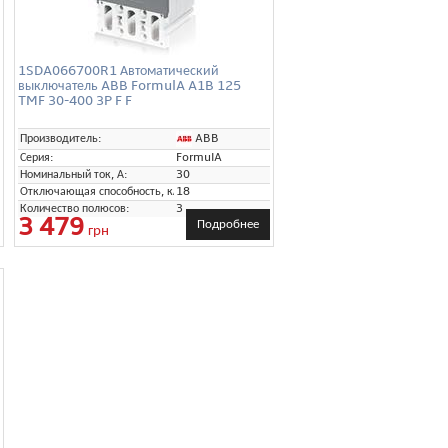
1SDA066700R1 Автоматический
выключатель ABB FormulA A1B 125
TMF 30-400 3P F F
ABB
Производитель:
Серия:
FormulA
Номинальный ток, А:
30
Отключающая способность, кА:
18
Количество полюсов:
3
3 479
Подробнее
грн