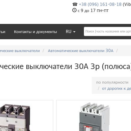
☎
+38 (096) 161-08-18
(Vib
с 9 до 17 ПН-ПТ
тьи
Контакты и документы
RU
ические выключатели
Автоматические выключатели 30А
ческие выключатели 30А 3p (полюса
Сортировка:
по популярности
от дорогих к 