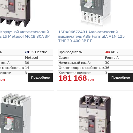
Корпусной автоматический
1SDA066724R1 Автоматический
ь LS Metasol MCCB 30A 3P
выключатель ABB FormulA A1N 125
TMF 30-400 3P F F
LS Electric
ABB
ь:
Производитель:
Metasol
Серия:
FormulA
ток, А:
30
Номинальный ток, А:
30
способность, кА:
14
Отключающая способность, кА:
36
олюсов:
3
Количество полюсов:
3
181 168
Подробнее
Подробнее
грн
грн