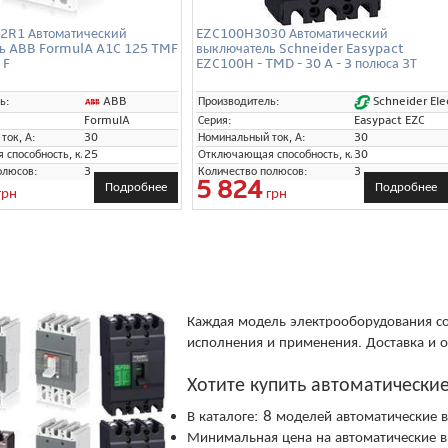
2R1 Автоматический
EZC100H3030 Автоматический
ь ABB FormulA A1C 125 TMF
выключатель Schneider Easypact
 F
EZC100H - TMD - 30 A - 3 полюса 3Т
ABB
Schneider Elec
ь:
Производитель:
FormulA
Серия:
Easypact EZC
ток, А:
30
Номинальный ток, А:
30
способность, кА:
25
Отключающая способность, кА:
30
олюсов:
3
Количество полюсов:
3
5 824
Подробнее
Подробнее
грн
грн
Каждая модель электрооборудования со
исполнения и применения. Доставка и о
Хотите купить автоматически
В каталоге: 8 моделей автоматические
Минимальная цена на автоматические 