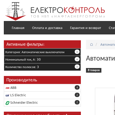
Главная
Оплата и доставка
Гарантия и возврат
Ста
Активные фильтры:
⌂
Автомат
Категория: Автоматические выключатели
x
Автомати
Номинальный ток, А: 30
x
Количество полюсов: 3
x
8 товаров
Производитель
ABB
4
LS Electric
2
Schneider Electric
2