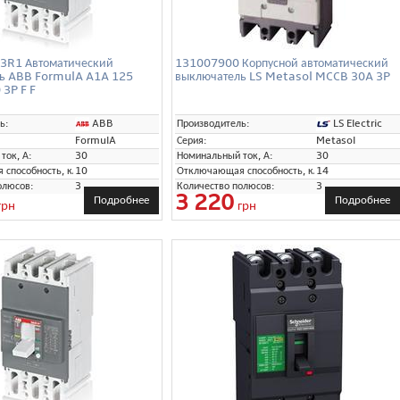
3R1 Автоматический
131007900 Корпусной автоматический
ь ABB FormulA A1A 125
выключатель LS Metasol MCCB 30A 3P
3P F F
ABB
LS Electric
ь:
Производитель:
FormulA
Серия:
Metasol
ток, А:
30
Номинальный ток, А:
30
способность, кА:
10
Отключающая способность, кА:
14
олюсов:
3
Количество полюсов:
3
3 220
Подробнее
Подробнее
грн
грн