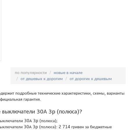
tric
Сортировка:
по популярности
новые в начале
от дешевых к дорогим
от дорогих к дешевым
держит подробные технические характеристики, схемы, варианты
фициальная гарантия.
е выключатели 30А 3p (полюса)?
 выключатели 30А 3p (полюса);
выключатели 30А 3p (полюса): 2 714 гривен за бюджетные