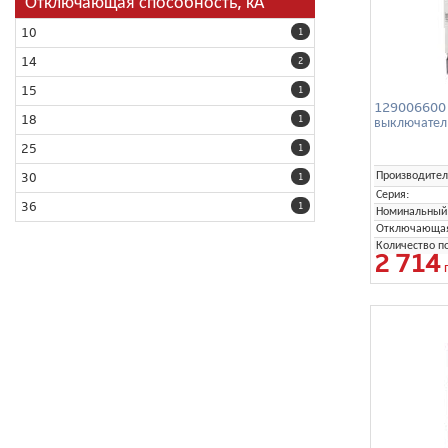
Отключающая способность, кА
10
1
14
2
15
1
129006600 
18
выключател
1
25
1
Производител
30
1
Серия:
36
1
Номинальный 
Отключающая 
Количество п
2 714