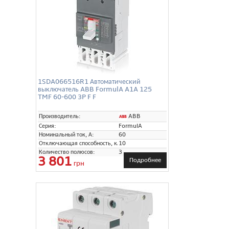
1SDA066516R1 Автоматический
выключатель ABB FormulA A1A 125
TMF 60-600 3P F F
ABB
Производитель:
Серия:
FormulA
Номинальный ток, А:
60
Отключающая способность, кА:
10
Количество полюсов:
3
3 801
Подробнее
грн