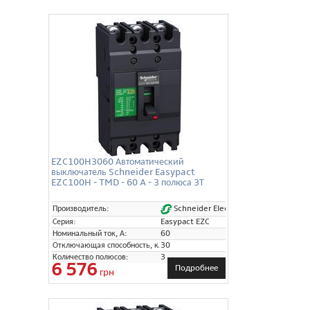
EZC100H3060 Автоматический
выключатель Schneider Easypact
EZC100H - TMD - 60 A - 3 полюса 3Т
Schneider Electric
Производитель:
Серия:
Easypact EZC
Номинальный ток, А:
60
Отключающая способность, кА:
30
Количество полюсов:
3
6 576
Подробнее
грн