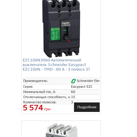
EZC100N3060 Автоматический
выключатель Schneider Easypact
EZC100N - TMD - 60 A - 3 полюса 3Т
Schneider Electric
Производитель:
Серия:
Easypact EZC
Номинальный ток, А:
60
Отключающая способность, кА:
15
Количество полюсов:
3
5 574
Подробнее
грн