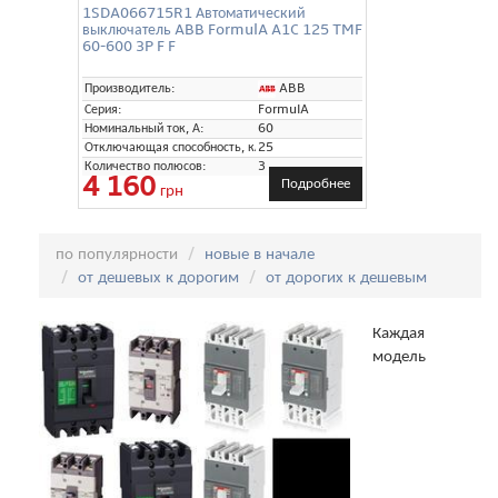
1SDA066715R1 Автоматический
выключатель ABB FormulA A1C 125 TMF
60-600 3P F F
ABB
Производитель:
Серия:
FormulA
Номинальный ток, А:
60
Отключающая способность, кА:
25
Количество полюсов:
3
4 160
Подробнее
грн
Сортировка:
по популярности
новые в начале
от дешевых к дорогим
от дорогих к дешевым
Каждая
модель