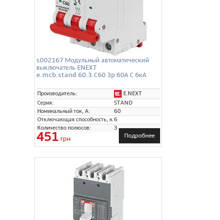
s002167 Модульный автоматический
выключатель ENEXT
e.mcb.stand.60.3.C60 3p 60А C 6кА
E.NEXT
Производитель:
Серия:
STAND
Номинальный ток, А:
60
Отключающая способность, кА:
6
Количество полюсов:
3
451
Подробнее
грн