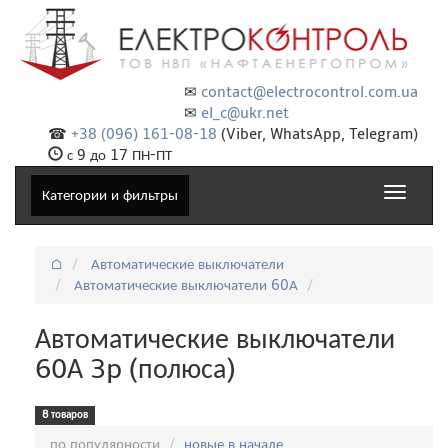
✉
contact@electrocontrol.com.ua
✉
el_c@ukr.net
☎
+38 (096) 161-08-18
(Viber, WhatsApp, Telegram)
с 9 до 17 ПН-ПТ
Toggle
Категории и фильтры
navigat
⌂
Автоматические выключатели
Автоматические выключатели 60А
Автоматические выключатели
60А 3p (полюса)
8 товаров
Сортировка:
по популярности
новые в начале