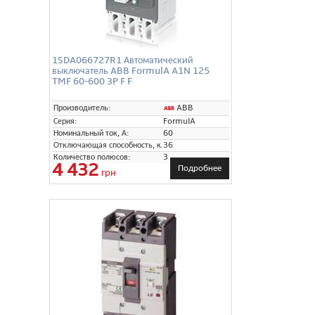
1SDA066727R1 Автоматический
выключатель ABB FormulA A1N 125
TMF 60-600 3P F F
ABB
Производитель:
Серия:
FormulA
Номинальный ток, А:
60
Отключающая способность, кА:
36
Количество полюсов:
3
4 432
Подробнее
грн