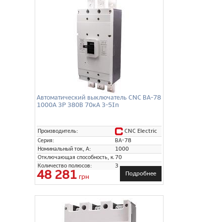
Автоматический выключатель CNC ВА-78
1000А 3P 380В 70кА 3-5In
CNC Electric
Производитель:
Серия:
ВА-78
Номинальный ток, А:
1000
Отключающая способность, кА:
70
Количество полюсов:
3
48 281
Подробнее
грн