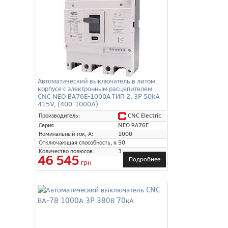
Автоматический выключатель в литом
корпусе с электронным расцепителем
CNC NEO ВА76E-1000А ТИП 2, 3P 50kA
415V, (400-1000A)
CNC Electric
Производитель:
Серия:
NEO ВА76E
Номинальный ток, А:
1000
Отключающая способность, кА:
50
Количество полюсов:
3
46 545
Подробнее
грн