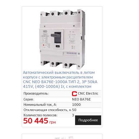
Автоматический выключатель в литом
корпусе с электронным расцепителем
CNC NEO ВА76E-1000А ТИП 2, 3P 50kA
415V, (400-1000A) Ir, с комплектом
переходных шин
CNC Electric
Производитель:
Серия:
NEO ВА76E
Номинальный ток, А:
1000
Отключающая способность, кА:
50
Количество полюсов:
3
50 445
Подробнее
грн