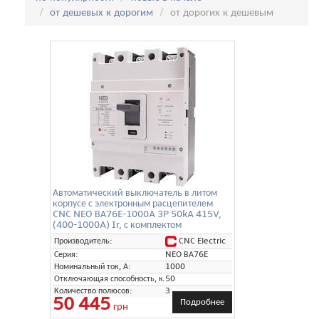
от дешевых к дорогим
от дорогих к дешевым
Автоматический выключатель в литом
корпусе с электронным расцепителем
CNC NEO ВА76E-1000A 3P 50kA 415V,
(400-1000A) Ir, с комплектом
переходных шин
CNC Electric
Производитель:
Серия:
NEO ВА76E
Номинальный ток, А:
1000
Отключающая способность, кА:
50
Количество полюсов:
3
50 445
Подробнее
грн