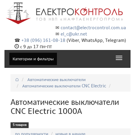
✉
contact@electrocontrol.com.ua
✉
el_c@ukr.net
☎
+38 (096) 161-08-18
(Viber, WhatsApp, Telegram)
с 9 до 17 ПН-ПТ
Toggle
Категории и фильтры
navigat
⌂
Автоматические выключатели
Автоматические выключатели CNC Electric
Автоматические выключатели
CNC Electric 1000А
5 товаров
Сортировка:
по популярности
новые в начале