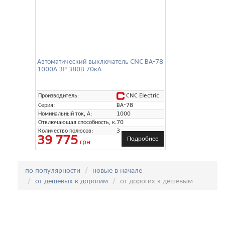
Автоматический выключатель CNC ВА-78
1000А 3P 380В 70кА
CNC Electric
Производитель:
Серия:
ВА-78
Номинальный ток, А:
1000
Отключающая способность, кА:
70
Количество полюсов:
3
39 775
Подробнее
грн
Сортировка:
по популярности
новые в начале
от дешевых к дорогим
от дорогих к дешевым