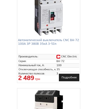
Автоматический выключатель CNC ВА-72
100А 3P 380В 35кА 3-5In
CNC Electric
Производитель:
Серия:
ВА-72
Номинальный ток, А:
100
Отключающая способность, кА:
35
Количество полюсов:
3
2 489
Подробнее
грн