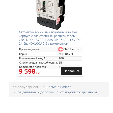
Автоматический выключатель в литом
корпусе с электронным расцепителем
CNC NEO ВА72E-100A 3P 25kA 415V (4-
14 In, 40-100A Ir) с комплектом
переходных шин
CNC Electric
Производитель:
Серия:
NEO ВА72E
Номинальный ток, А:
100
Отключающая способность, кА:
25
Количество полюсов:
3
9 598
Подробнее
грн
Сортировка:
по популярности
новые в начале
от дешевых к дорогим
от дорогих к дешевым