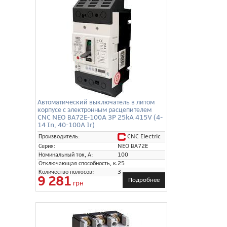
Автоматический выключатель в литом
корпусе с электронным расцепителем
CNC NEO ВА72E-100A 3P 25kA 415V (4-
14 In, 40-100A Ir)
CNC Electric
Производитель:
Серия:
NEO ВА72E
Номинальный ток, А:
100
Отключающая способность, кА:
25
Количество полюсов:
3
9 281
Подробнее
грн