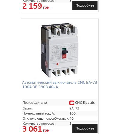
Количество полюсов:
3
2 159
Подробнее
грн
Автоматический выключатель CNC ВА-73
100А 3P 380В 40кА
CNC Electric
Производитель:
Серия:
ВА-73
Номинальный ток, А:
100
Отключающая способность, кА:
40
Количество полюсов:
3
3 061
Подробнее
грн