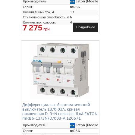
Eaton (Moeller)
Производитель:
Серия:
mRB6
Номинальный ток, А:
13
Отключающая способность, кА:
6
Количество полюсов:
4
7 275
Подробнее
грн
Дифференциальный автоматический
выключатель 13/0,03А, кривая
отключения D, 3+N полюсов, 6 кА EATON
mRB6-13/3N/D/003-A 120671
Eaton (Moeller)
Производитель:
Серия:
mRB6