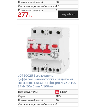
Номинальный ток, А:
50
Отключающая способность, кА:
4.5
Количество полюсов:
2
277
Подробнее
грн
p0720025 Выключатель
дифференциального тока с защитой от
сверхтоков ENEXT e.rcbo.pro.4.C50.100
3P+N 50А С тип А 100мА
E.NEXT
Производитель:
Серия:
PRO
Номинальный ток, А:
50
Отключающая способность, кА:
6