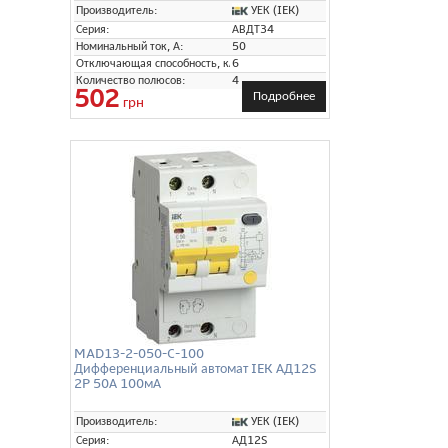
УЕК (IEK)
Производитель:
Серия:
АВДТ34
Номинальный ток, А:
50
Отключающая способность, кА:
6
Количество полюсов:
4
502
Подробнее
грн
MAD13-2-050-C-100
Дифференциальный автомат IEK АД12S
2P 50А 100мА
УЕК (IEK)
Производитель:
Серия:
АД12S