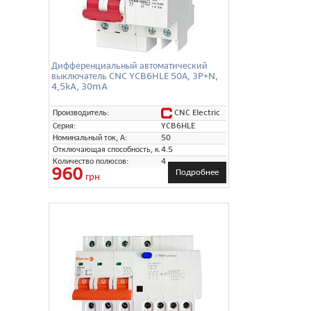
Дифференциальный автоматический
выключатель CNC YCB6HLE 50А, 3P+N,
4,5kA, 30mA
CNC Electric
Производитель:
Серия:
YCB6HLE
Номинальный ток, А:
50
Отключающая способность, кА:
4.5
Количество полюсов:
4
960
Подробнее
грн