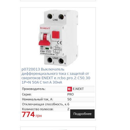
p0720013 Выключатель
дифференциального тока с защитой от
сверхтоков ENEXT e.rcbo.pro.2.C50.30
1P+N 50А С тип А 30мА
E.NEXT
Производитель:
Серия:
PRO
Номинальный ток, А:
50
Отключающая способность, кА:
6
Количество полюсов:
2
774
Подробнее
грн