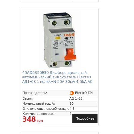
45AD6350E30 Дифференциальный
автоматический выключатель ElectrO
АД1-63 1 полюс+N 50А 30мА 4,5kA АС
ElectrO TM
Производитель:
Серия:
АД 1-63
Номинальный ток, А:
50
Отключающая способность, кА:
4.5
Количество полюсов:
2
348
Подробнее
грн