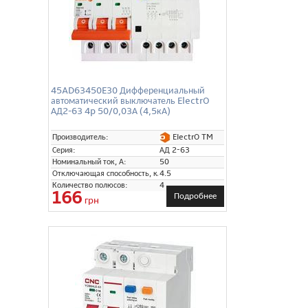
45AD63450E30 Дифференциальный
автоматический выключатель ElectrO
АД2-63 4p 50/0,03А (4,5кА)
ElectrO TM
Производитель:
Серия:
АД 2-63
Номинальный ток, А:
50
Отключающая способность, кА:
4.5
Количество полюсов:
4
166
Подробнее
грн