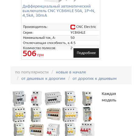
Дифференциальный автоматический
выключатель CNC YCB6HLE 50А, 1P+N,
4,5kA, 30mA
CNC Electric
Производитель:
Серия:
YCB6HLE
Номинальный ток, А:
50
Отключающая способность, кА:
4.5
Количество полюсов:
2
506
Подробнее
грн
Сортировка:
по популярности
новые в начале
от дешевых к дорогим
от дорогих к дешевым
Каждая
модель