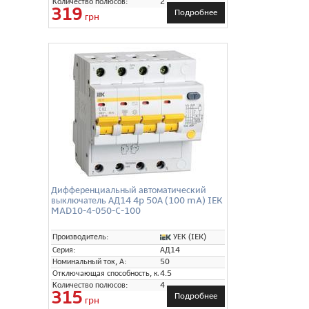
Количество полюсов:
2
319
Подробнее
грн
Дифференциальный автоматический
выключатель АД14 4p 50А (100 mA) IEK
MAD10-4-050-C-100
УЕК (IEK)
Производитель:
Серия:
АД14
Номинальный ток, А:
50
Отключающая способность, кА:
4.5
Количество полюсов:
4
315
Подробнее
грн