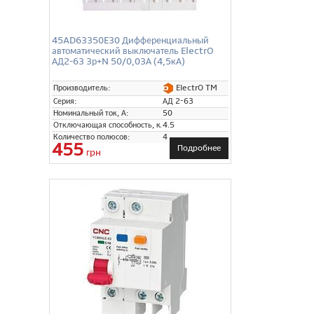
45AD63350E30 Дифференциальный
автоматический выключатель ElectrO
АД2-63 3р+N 50/0,03А (4,5кА)
ElectrO TM
Производитель:
Серия:
АД 2-63
Номинальный ток, А:
50
Отключающая способность, кА:
4.5
Количество полюсов:
4
455
Подробнее
грн