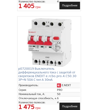
Количество полюсов:
4
1 405
Подробнее
грн
p0720019 Выключатель
дифференциального тока с защитой от
сверхтоков ENEXT e.rcbo.pro.4.C50.30
3P+N 50А С тип А 30мА
E.NEXT
Производитель:
Серия:
PRO
Номинальный ток, А:
50
Отключающая способность, кА:
6
Количество полюсов:
4
1 475
Подробнее
грн