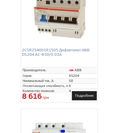
2CSR254001R1505 Дифавтомат ABB
DS204 AC-B50/0.03A
ABB
Производитель:
Серия:
DS204
Номинальный ток, А:
50
Отключающая способность, кА:
6
Количество полюсов:
4
8 616
Подробнее
грн