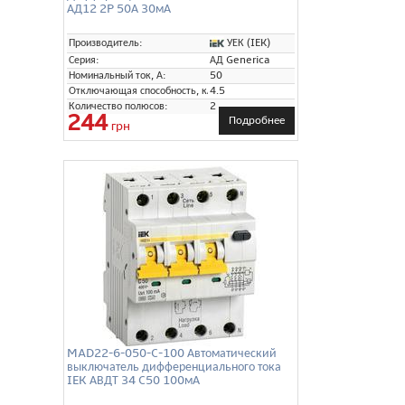
АД12 2P 50А 30мА
УЕК (IEK)
Производитель:
Серия:
АД Generica
Номинальный ток, А:
50
Отключающая способность, кА:
4.5
Количество полюсов:
2
244
Подробнее
грн
MAD22-6-050-C-100 Автоматический
выключатель дифференциального тока
IEK АВДТ 34 C50 100мА