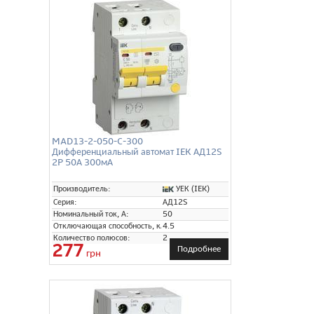
MAD13-2-050-C-300
Дифференциальный автомат IEK АД12S
2P 50А 300мА
УЕК (IEK)
Производитель:
Серия:
АД12S
Номинальный ток, А:
50
Отключающая способность, кА:
4.5
Количество полюсов:
2
277
Подробнее
грн