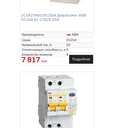
2CSR254001R1504 Дифавтомат ABB
DS204 AC-C50/0.03A
ABB
Производитель:
Серия:
DS204
Номинальный ток, А:
50
Отключающая способность, кА:
6
Количество полюсов:
4
7 817
Подробнее
грн