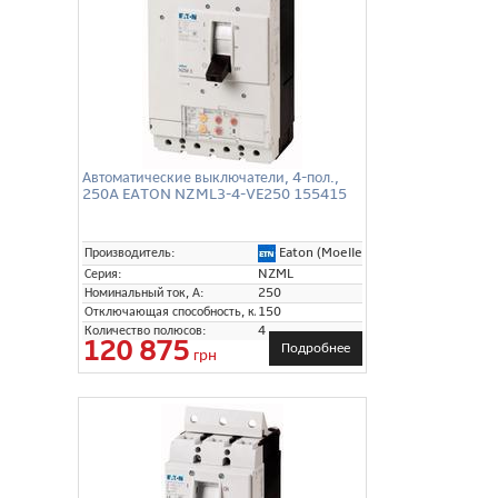
Автоматические выключатели, 4-пол.,
250A EATON NZML3-4-VE250 155415
Eaton (Moeller)
Производитель:
Серия:
NZML
Номинальный ток, А:
250
Отключающая способность, кА:
150
Количество полюсов:
4
120 875
Подробнее
грн