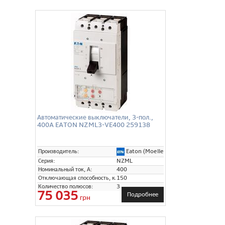
Автоматические выключатели, 3-пол.,
400A EATON NZML3-VE400 259138
Eaton (Moeller)
Производитель:
Серия:
NZML
Номинальный ток, А:
400
Отключающая способность, кА:
150
Количество полюсов:
3
75 035
Подробнее
грн