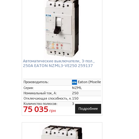
Автоматические выключатели, 3-пол.,
250A EATON NZML3-VE250 259137
Eaton (Moeller)
Производитель:
Серия:
NZML
Номинальный ток, А:
250
Отключающая способность, кА:
150
Количество полюсов:
3
75 035
Подробнее
грн