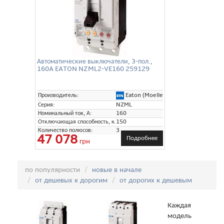
Автоматические выключатели, 3-пол.,
160A EATON NZML2-VE160 259129
Eaton (Moeller)
Производитель:
Серия:
NZML
Номинальный ток, А:
160
Отключающая способность, кА:
150
Количество полюсов:
3
47 078
Подробнее
грн
Сортировка:
по популярности
новые в начале
от дешевых к дорогим
от дорогих к дешевым
Каждая
модель