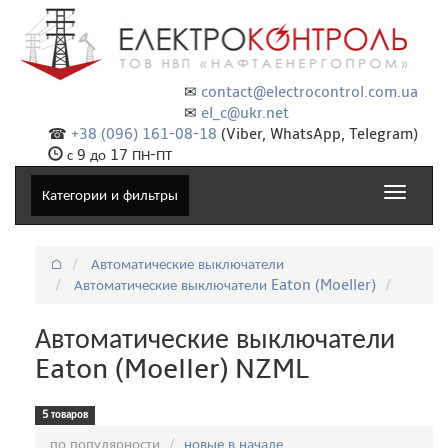
✉
contact@electrocontrol.com.ua
✉
el_c@ukr.net
☎
+38 (096) 161-08-18
(Viber, WhatsApp, Telegram)
с 9 до 17 ПН-ПТ
Toggle
Категории и фильтры
navigat
⌂
Автоматические выключатели
Автоматические выключатели Eaton (Moeller)
Автоматические выключатели
Eaton (Moeller) NZML
5 товаров
Сортировка:
по популярности
новые в начале