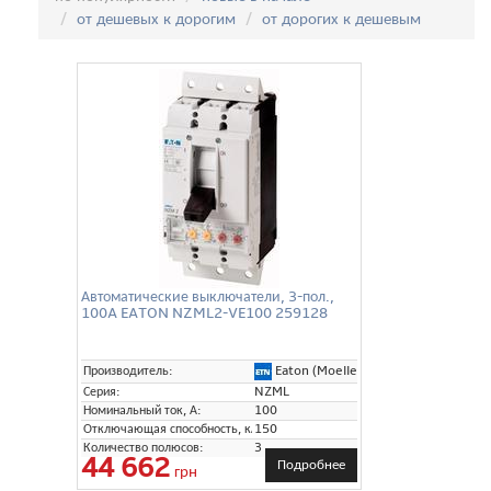
от дешевых к дорогим
от дорогих к дешевым
Автоматические выключатели, 3-пол.,
100A EATON NZML2-VE100 259128
Eaton (Moeller)
Производитель:
Серия:
NZML
Номинальный ток, А:
100
Отключающая способность, кА:
150
Количество полюсов:
3
44 662
Подробнее
грн