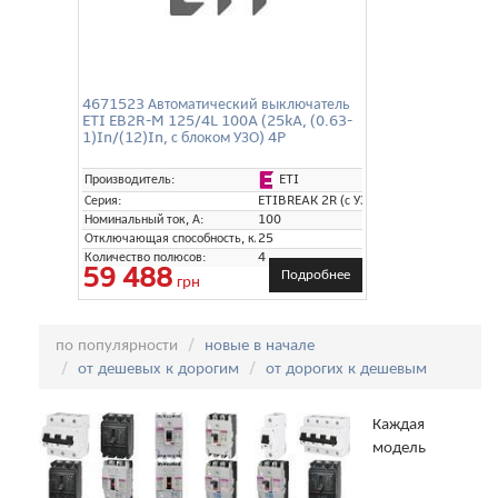
4671523 Автоматический выключатель
ETI EB2R-M 125/4L 100A (25kA, (0.63-
1)In/(12)In, с блоком УЗО) 4P
ETI
Производитель:
Серия:
ETIBREAK 2R (с УЗО)
Номинальный ток, А:
100
Отключающая способность, кА:
25
Количество полюсов:
4
59 488
Подробнее
грн
Сортировка:
по популярности
новые в начале
от дешевых к дорогим
от дорогих к дешевым
Каждая
модель