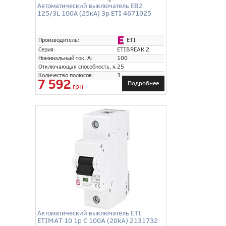
Автоматический выключатель EB2
125/3L 100А (25кА) 3p ETI 4671025
ETI
Производитель:
Серия:
ETIBREAK 2
Номинальный ток, А:
100
Отключающая способность, кА:
25
Количество полюсов:
3
7 592
Подробнее
грн
Автоматический выключатель ETI
ETIMAT 10 1p C 100A (20kA) 2131732