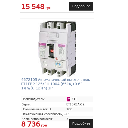
15 548
Подробнее
грн
4672105 Автоматический выключатель
ETI EB2 125/3H 100A (65kA, (0.63-
1)In/(6-12)In) 3P
ETI
Производитель:
Серия:
ETIBREAK 2
Номинальный ток, А:
100
Отключающая способность, кА:
65
Количество полюсов:
3
8 736
Подробнее
грн