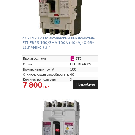
4671923 Автоматический выключатель
ETI EB2S 160/3HA 100A (40kA, (0.63-
1)In/фикс.) 3P
ETI
Производитель:
Серия:
ETIBREAK 2S
Номинальный ток, А:
100
Отключающая способность, кА:
40
Количество полюсов:
3
7 800
Подробнее
грн