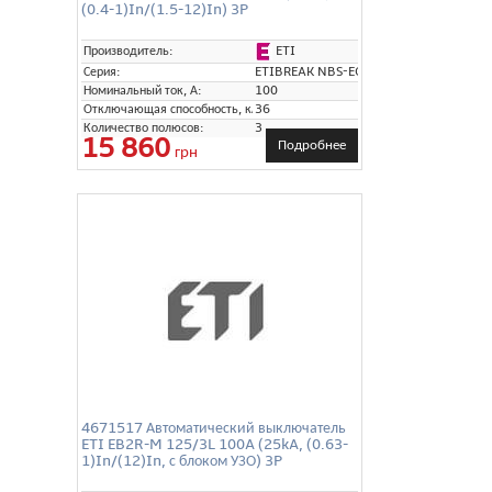
(0.4-1)In/(1.5-12)In) 3P
ETI
Производитель:
Серия:
ETIBREAK NBS-EC
Номинальный ток, А:
100
Отключающая способность, кА:
36
Количество полюсов:
3
15 860
Подробнее
грн
4671517 Автоматический выключатель
ETI EB2R-M 125/3L 100A (25kA, (0.63-
1)In/(12)In, с блоком УЗО) 3P