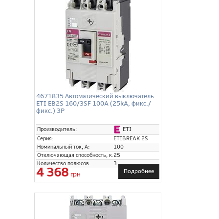
4671835 Автоматический выключатель
ETI EB2S 160/3SF 100A (25kA, фикс./
фикс.) 3P
ETI
Производитель:
Серия:
ETIBREAK 2S
Номинальный ток, А:
100
Отключающая способность, кА:
25
Количество полюсов:
3
4 368
Подробнее
грн