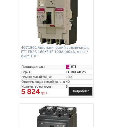
4671861 Автоматический выключатель
ETI EB2S 160/3HF 100A (40kA, фикс./
фикс.) 3P
ETI
Производитель:
Серия:
ETIBREAK 2S
Номинальный ток, А:
100
Отключающая способность, кА:
40
Количество полюсов:
3
5 824
Подробнее
грн