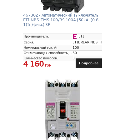
4673027 Автоматический выключатель
ETI NBS-TMS 100/3S 100A (50kA, (0.8-
1)In/фикс) 3P
ETI
Производитель:
Серия:
ETIBREAK NBS-TMS
Номинальный ток, А:
100
Отключающая способность, кА:
50
Количество полюсов:
3
4 160
Подробнее
грн