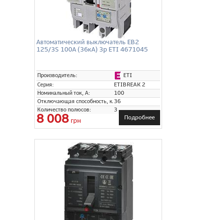
Автоматический выключатель EB2
125/3S 100А (36кА) 3p ETI 4671045
ETI
Производитель:
Серия:
ETIBREAK 2
Номинальный ток, А:
100
Отключающая способность, кА:
36
Количество полюсов:
3
8 008
Подробнее
грн