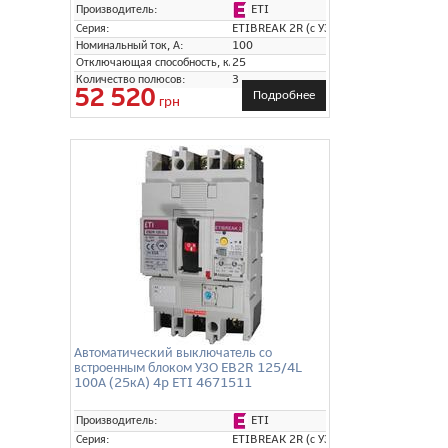
ETI
Производитель:
Серия:
ETIBREAK 2R (с УЗО)
Номинальный ток, А:
100
Отключающая способность, кА:
25
Количество полюсов:
3
52 520
Подробнее
грн
Автоматический выключатель со
встроенным блоком УЗО EB2R 125/4L
100А (25кА) 4p ETI 4671511
ETI
Производитель:
Серия:
ETIBREAK 2R (с УЗО)