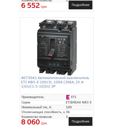
Количество полюсов:
3
6 552
Подробнее
грн
4673041 Автоматический выключатель
ETI NBS-E 100/3L 100A (36kA, (0.4-
1)In/(1.5-10)In) 3P
ETI
Производитель:
Серия:
ETIBREAK NBS-E
Номинальный ток, А:
100
Отключающая способность, кА:
36
Количество полюсов:
3
8 060
Подробнее
грн