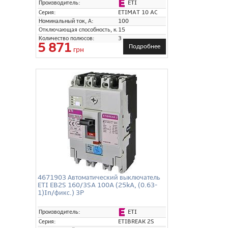
ETI
Производитель:
Серия:
ETIMAT 10 AC
Номинальный ток, А:
100
Отключающая способность, кА:
15
Количество полюсов:
3
5 871
Подробнее
грн
4671903 Автоматический выключатель
ETI EB2S 160/3SA 100A (25kA, (0.63-
1)In/фикс.) 3P
ETI
Производитель:
Серия:
ETIBREAK 2S