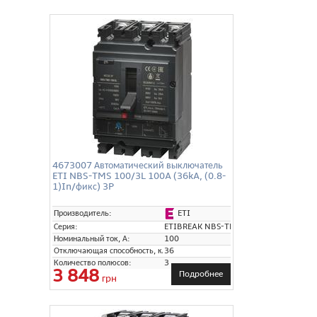
4673007 Автоматический выключатель
ETI NBS-TMS 100/3L 100A (36kA, (0.8-
1)In/фикс) 3P
ETI
Производитель:
Серия:
ETIBREAK NBS-TMS
Номинальный ток, А:
100
Отключающая способность, кА:
36
Количество полюсов:
3
3 848
Подробнее
грн