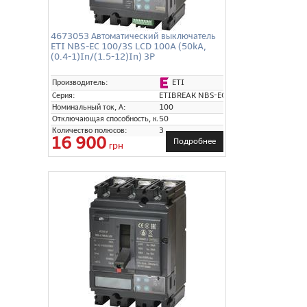
4673053 Автоматический выключатель
ETI NBS-EC 100/3S LCD 100A (50kA,
(0.4-1)In/(1.5-12)In) 3P
ETI
Производитель:
Серия:
ETIBREAK NBS-EC
Номинальный ток, А:
100
Отключающая способность, кА:
50
Количество полюсов:
3
16 900
Подробнее
грн