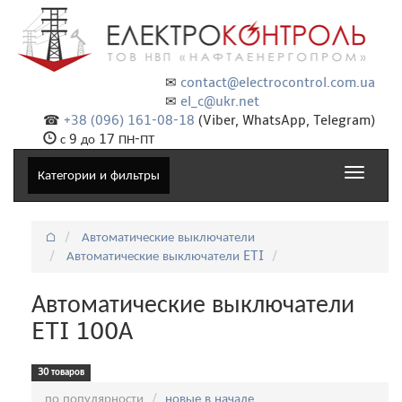
✉
contact@electrocontrol.com.ua
✉
el_c@ukr.net
☎
+38 (096) 161-08-18
(Viber, WhatsApp, Telegram)
с 9 до 17 ПН-ПТ
Toggle
Категории и фильтры
navigat
⌂
Автоматические выключатели
Автоматические выключатели ETI
Автоматические выключатели
ETI 100А
30 товаров
Сортировка:
по популярности
новые в начале