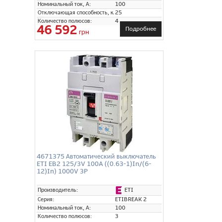
Номинальный ток, А:
100
Отключающая способность, кА:
25
Количество полюсов:
4
46 592
Подробнее
грн
4671375 Автоматический выключатель
ETI EB2 125/3V 100A ((0.63-1)In/(6-
12)In) 1000V 3P
ETI
Производитель:
Серия:
ETIBREAK 2
Номинальный ток, А:
100
Количество полюсов:
3