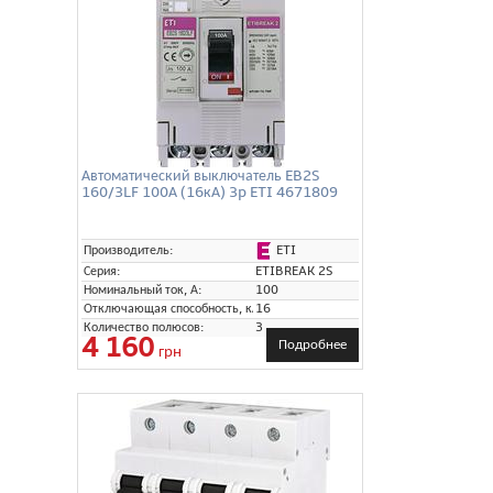
Автоматический выключатель EB2S
160/3LF 100А (16кА) 3p ETI 4671809
ETI
Производитель:
Серия:
ETIBREAK 2S
Номинальный ток, А:
100
Отключающая способность, кА:
16
Количество полюсов:
3
4 160
Подробнее
грн