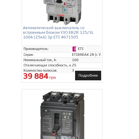
Автоматический выключатель со
встроенным блоком УЗО EB2R 125/3L
100А (25кА) 3p ETI 4671505
ETI
Производитель:
Серия:
ETIBREAK 2R (с УЗО)
Номинальный ток, А:
100
Отключающая способность, кА:
25
Количество полюсов:
3
39 884
Подробнее
грн