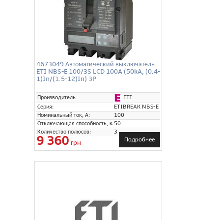
4673049 Автоматический выключатель
ETI NBS-E 100/3S LCD 100A (50kA, (0.4-
1)In/(1.5-12)In) 3P
ETI
Производитель:
Серия:
ETIBREAK NBS-E
Номинальный ток, А:
100
Отключающая способность, кА:
50
Количество полюсов:
3
9 360
Подробнее
грн