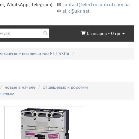
er, WhatsApp, Telegram)
✉
contact@electrocontrol.com.ua
✉
el_c@ukr.net
0
товаров -
0
грн
матические выключатели ETI 630А
новые в начале
от дешевых к дорогим
дешевым