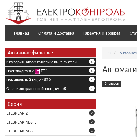
Главная
Оплата и доставка
Гарантия и возврат
Ста
Активные фильтры:
⌂
Автомат
Категория: Автоматические выключатели
x
Автомати
Производитель:
ETI
x
Номинальный ток, А: 630
x
5 товаров
Отключающая способность, кА: 50
x
Серия
ETIBREAK 2
2
ETIBREAK NBS-E
2
ETIBREAK NBS-EC
1