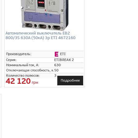
Автоматический выключатель EB2
800/3S 630А (50кА) 3p ETI 4672160
ETI
Производитель:
Серия:
ETIBREAK 2
Номинальный ток, А:
630
Отключающая способность, кА:
50
Количество полюсов:
3
42 120
Подробнее
грн