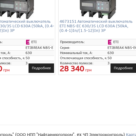
томатический выключатель
4673151 Автоматический выключатель
30/3S LCD 630A (50kA, (0.4-
ETI NBS-EC 630/3S LCD 630A (50kA,
2)In) 3P
(0.4-1)In/(1.5-12)In) 3P
ETI
ETI
ь:
Производитель:
ETIBREAK NBS-E
Серия:
ETIBREAK NBS-E
ток, А:
630
Номинальный ток, А:
630
способность, кА:
50
Отключающая способность, кА:
50
олюсов:
3
Количество полюсов:
3
0
28 340
Подробнее
Подробнее
грн
грн
нтроль" (ООО НПП "Нафтаенергопром", ex ЧП Электроконтроль)
Карт