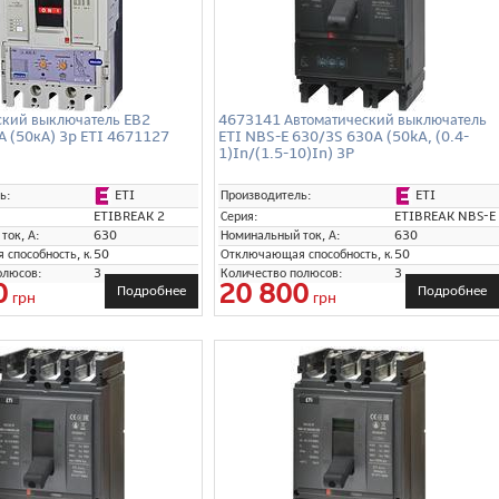
ский выключатель EB2
4673141 Автоматический выключатель
А (50кА) 3p ETI 4671127
ETI NBS-E 630/3S 630A (50kA, (0.4-
1)In/(1.5-10)In) 3P
ETI
ETI
ь:
Производитель:
ETIBREAK 2
Серия:
ETIBREAK NBS-E
ток, А:
630
Номинальный ток, А:
630
способность, кА:
50
Отключающая способность, кА:
50
олюсов:
3
Количество полюсов:
3
0
20 800
Подробнее
Подробнее
грн
грн