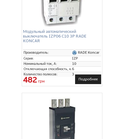
Модульный автоматический
выключатель IZP06 С10 3P RADE
KONCAR
RADE Koncar
Производитель:
Серия:
IZP
Номинальный ток, А:
10
Отключающая способность, кА:
6
Количество полюсов:
3
482
Подробнее
грн