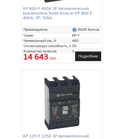
KP 800-F 400A 3P Автоматический
выключатель Rade Koncar KP 800-F
400A, 3P, 50kA
RADE Koncar
Производитель:
Серия:
KP-F
Номинальный ток, А:
400
Отключающая способность, кА:
50
Количество полюсов:
3
14 643
Подробнее
грн
KP 125-F 125A 3P Автоматический