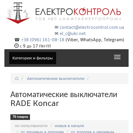
✉
contact@electrocontrol.com.ua
✉
el_c@ukr.net
☎
+38 (096) 161-08-18
(Viber, WhatsApp, Telegram)
с 9 до 17 ПН-ПТ
Toggle
Категории и фильтры
navigat
⌂
Автоматические выключатели
Автоматические выключатели
RADE Koncar
76 товаров
Сортировка:
по популярности
новые в начале
от дешевых к дорогим
от дорогих к дешевым