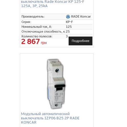
выключатель Rade Koncar KP 125-F
125A, 3P, 25kA
RADE Koncar
Производитель:
Серия:
KP-F
Номинальный ток, А:
125
Отключающая способность, кА:
25
Количество полюсов:
3
2 867
Подробнее
грн
Модульный автоматический
выключатель IZP06 B25 2P RADE
KONCAR