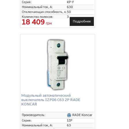
Серия:
KP-F
Номинальный ток, А:
630
Отключающая способность, кА:
50
Количество полюсов:
3
18 409
Подробнее
грн
Модульный автоматический
выключатель IZP06 С63 2P RADE
KONCAR
RADE Koncar
Производитель:
Серия:
IZP
Номинальный ток, А:
63