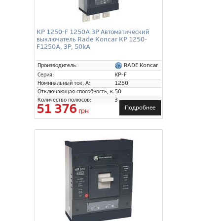
KP 1250-F 1250A 3P Автоматический
выключатель Rade Koncar KP 1250-
F1250A, 3P, 50kA
RADE Koncar
Производитель:
Серия:
KP-F
Номинальный ток, А:
1250
Отключающая способность, кА:
50
Количество полюсов:
3
51 376
Подробнее
грн