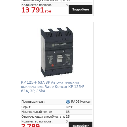
Отключающая способность, кА:
50
Количество полюсов:
3
13 791
Подробнее
грн
KP 125-F 63A 3P Автоматический
выключатель Rade Koncar KP 125-F
63A, 3P, 25kA
RADE Koncar
Производитель:
Серия:
KP-F
Номинальный ток, А:
63
Отключающая способность, кА:
25
Количество полюсов:
3
2 789
Подробнее