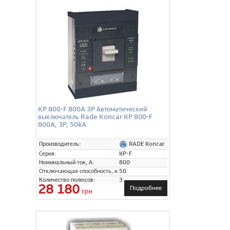
KP 800-F 800A 3P Автоматический
выключатель Rade Koncar KP 800-F
800A, 3P, 50kA
RADE Koncar
Производитель:
Серия:
KP-F
Номинальный ток, А:
800
Отключающая способность, кА:
50
Количество полюсов:
3
28 180
Подробнее
грн