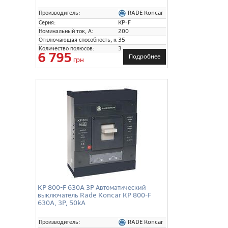
RADE Koncar
Производитель:
Серия:
KP-F
Номинальный ток, А:
200
Отключающая способность, кА:
35
Количество полюсов:
3
6 795
Подробнее
грн
KP 800-F 630A 3P Автоматический
выключатель Rade Koncar KP 800-F
630A, 3P, 50kA
RADE Koncar
Производитель: