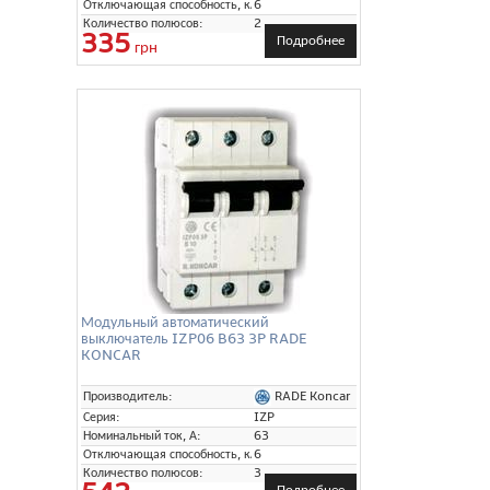
Отключающая способность, кА:
6
Количество полюсов:
2
335
Подробнее
грн
Модульный автоматический
выключатель IZP06 B63 3P RADE
KONCAR
RADE Koncar
Производитель:
Серия:
IZP
Номинальный ток, А:
63
Отключающая способность, кА:
6
Количество полюсов:
3
Подробнее