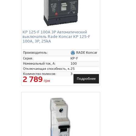
KP 125-F 100A 3P Автоматический
выключатель Rade Koncar KP 125-F
100A, 3P, 25kA
RADE Koncar
Производитель:
Серия:
KP-F
Номинальный ток, А:
100
Отключающая способность, кА:
25
Количество полюсов:
3
2 789
Подробнее
грн