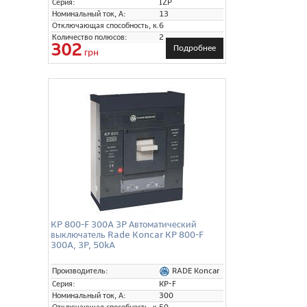
Серия:
IZP
Номинальный ток, А:
13
Отключающая способность, кА:
6
Количество полюсов:
2
302
Подробнее
грн
KP 800-F 300A 3P Автоматический
выключатель Rade Koncar KP 800-F
300A, 3P, 50kA
RADE Koncar
Производитель:
Серия:
KP-F
Номинальный ток, А:
300