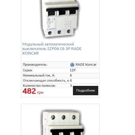
Модульный автоматический
выключатель IZP06 С6 3P RADE
KONCAR
RADE Koncar
Производитель:
Серия:
IZP
Номинальный ток, А:
6
Отключающая способность, кА:
6
Количество полюсов:
3
482
Подробнее
грн