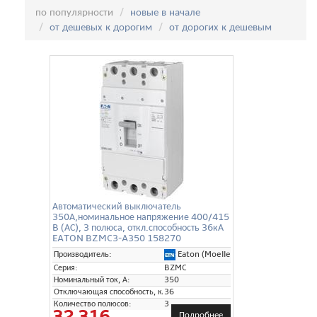
Сортировка:
по популярности
новые в начале
от дешевых к дорогим
от дорогих к дешевым
Автоматический выключатель
350А,номинальное напряжение 400/415
B (АС), 3 полюса, откл.способность 36кА
EATON BZMC3-A350 158270
Eaton (Moeller)
Производитель:
Серия:
BZMC
Номинальный ток, А:
350
Отключающая способность, кА:
36
Количество полюсов:
3
32 316
Подробнее