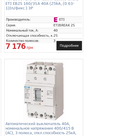
ETI EB2S 160/3SA 40A (25kA, (0.63-
1)In/фикс.) 3P
ETI
Производитель:
Серия:
ETIBREAK 2S
Номинальный ток, А:
40
Отключающая способность, кА:
25
Количество полюсов:
3
7 176
Подробнее
грн
Автоматический выключатель 40А,
номинальное напряжение 400/415 B
(АС), 3 полюса, откл.способность 25кА,