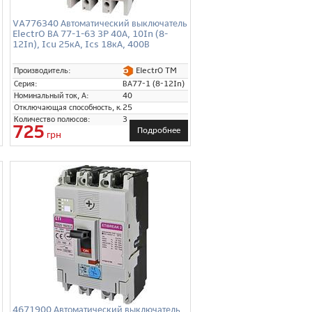
VA776340 Автоматический выключатель
ElectrO ВА 77-1-63 3P 40А, 10In (8-
12In), Icu 25кА, Ics 18кА, 400В
r)
ElectrO TM
Производитель:
Серия:
ВА77-1 (8-12In)
Номинальный ток, А:
40
Отключающая способность, кА:
25
Количество полюсов:
3
725
Подробнее
грн
4671900 Автоматический выключатель