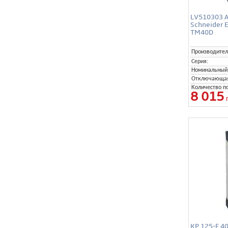
LV510303 А
Schneider 
TM40D
Производител
Серия:
Номинальный 
Отключающая 
Количество п
8 015
KP 125-F 4