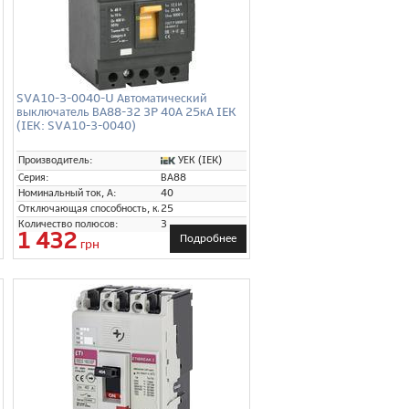
SVA10-3-0040-U Автоматический
выключатель ВА88-32 3P 40А 25кА IEK
(IEK: SVA10-3-0040)
r)
УЕК (IEK)
Производитель:
Серия:
ВА88
Номинальный ток, А:
40
Отключающая способность, кА:
25
Количество полюсов:
3
1 432
Подробнее
грн