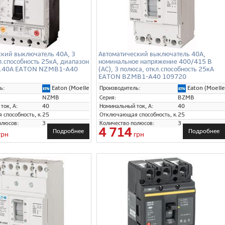
ский выключатель 40А, 3
Автоматический выключатель 40А,
л.способность 25кА, диапазон
номинальное напряжение 400/415 B
...40А EATON NZMB1-A40
(АС), 3 полюса, откл.способность 25кА
EATON BZMB1-A40 109720
Eaton (Moeller)
Eaton (Moelle
ь:
Производитель:
NZMB
Серия:
BZMB
ток, А:
40
Номинальный ток, А:
40
способность, кА:
25
Отключающая способность, кА:
25
олюсов:
3
Количество полюсов:
3
4 714
Подробнее
Подробнее
грн
грн