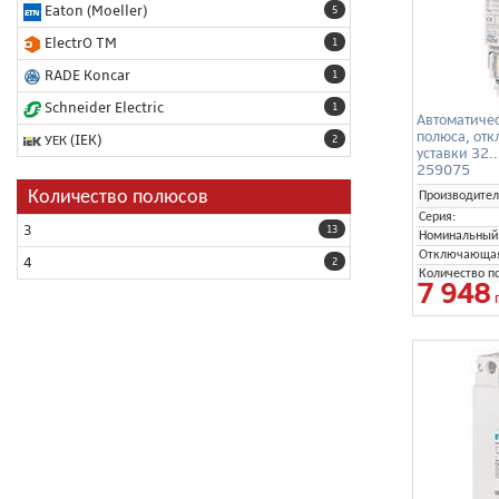
Eaton (Moeller)
5
ElectrO TM
1
RADE Koncar
1
Schneider Electric
1
Автоматиче
полюса, отк
УЕК (IEK)
2
уставки 32
259075
Количество полюсов
Производител
Серия:
3
13
Номинальный 
Отключающая 
4
2
Количество п
7 948