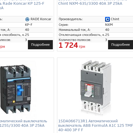
ь Rade Koncar KP 125-F
Chint NXM-63S/3300 40A 3P 25kA
kA
RADE Koncar
Chint
ь:
Производитель:
KP-F
Серия:
NXM
ток, А:
40
Номинальный ток, А:
40
способность, кА:
25
Отключающая способность, кА:
25
олюсов:
3
Количество полюсов:
3
1 724
Подробнее
Подробнее
грн
грн
оматический выключатель
1SDA066713R1 Автоматический
125S/3300 40A 3P 25kA
выключатель ABB FormulA A1C 125 TMF
40-400 3P F F