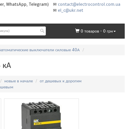
er, WhatsApp, Telegram)
✉
contact@electrocontrol.com.ua
✉
el_c@ukr.net
0
товаров -
0
грн
Автоматические выключатели силовые 40А
 кА
новые в начале
от дешевых к дорогим
дешевым