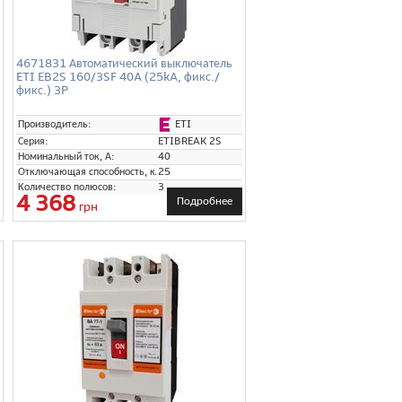
4671831 Автоматический выключатель
ETI EB2S 160/3SF 40A (25kA, фикс./
фикс.) 3P
ETI
Производитель:
Серия:
ETIBREAK 2S
Номинальный ток, А:
40
Отключающая способность, кА:
25
Количество полюсов:
3
4 368
Подробнее
грн