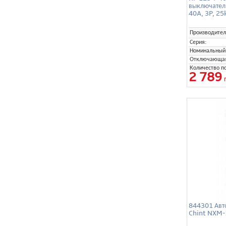
выключател
40A, 3P, 25
Производител
Серия:
Номинальный 
Отключающая 
Количество п
2 789
844301 Авт
Chint NXM-