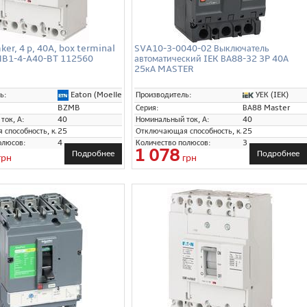
aker, 4 p, 40A, box terminal
SVA10-3-0040-02 Выключатель
B1-4-A40-BT 112560
автоматический IEK ВА88-32 3P 40А
25кА MASTER
Eaton (Moeller)
УЕК (IEK)
ь:
Производитель:
BZMB
Серия:
ВА88 Master
ток, А:
40
Номинальный ток, А:
40
способность, кА:
25
Отключающая способность, кА:
25
олюсов:
4
Количество полюсов:
3
1 078
Подробнее
Подробнее
грн
грн