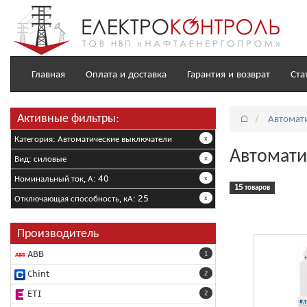
Главная
Оплата и доставка
Гарантия и возврат
Ста
Активные фильтры:
⌂
Автомат
Категория: Автоматические выключатели
x
Автомати
Вид: силовые
x
Номинальный ток, А: 40
x
15 товаров
Отключающая способность, кА: 25
x
Производитель
ABB
1
Chint
2
ETI
2