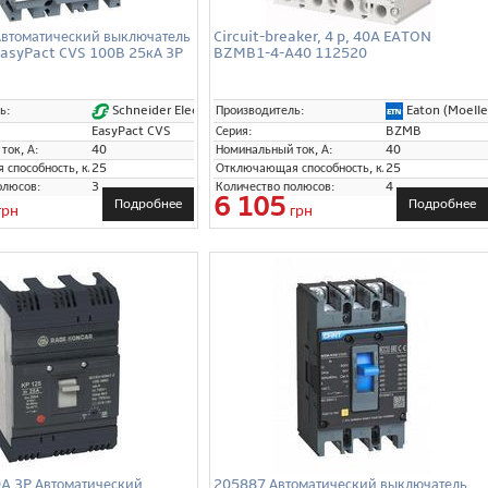
втоматический выключатель
Circuit-breaker, 4 p, 40A EATON
EasyPact CVS 100B 25кА 3P
BZMB1-4-A40 112520
Schneider Electric
Eaton (Moelle
ь:
Производитель:
EasyPact CVS
Серия:
BZMB
ток, А:
40
Номинальный ток, А:
40
способность, кА:
25
Отключающая способность, кА:
25
олюсов:
3
Количество полюсов:
4
6 105
Подробнее
Подробнее
грн
грн
0A 3P Автоматический
205887 Автоматический выключатель