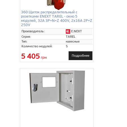
360 Щиток распределительный с
розетками ENEXT TAREL - окно 5
модулей, 32А 3P+N+Z 400V, 2x16A 2P+Z
250V
E.NEXT
Производитель:
Серия:
TAREL
Тип:
навесные
Количество модулей:
5
5 405
Подробнее
грн