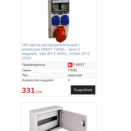
365 Щиток распределительный с
розетками ENEXT TAREL - окно 5
модулей, 16А 3P+Z 400V, 2x16A 2P+Z
250V
E.NEXT
Производитель:
Серия:
TAREL
Тип:
навесные
Количество модулей:
5
331
Подробнее
грн