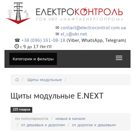
✉
contact@electrocontrol.com.ua
✉
el_c@ukr.net
☎
+38 (096) 161-08-18
(Viber, WhatsApp, Telegram)
с 9 до 17 ПН-ПТ
Toggle
Категории и фильтры
navigat
⌂
Щиты модульные
Щиты модульные E.NEXT
225 товаров
Сортировка:
по популярности
новые в начале
от дешевых к дорогим
от дорогих к дешевым