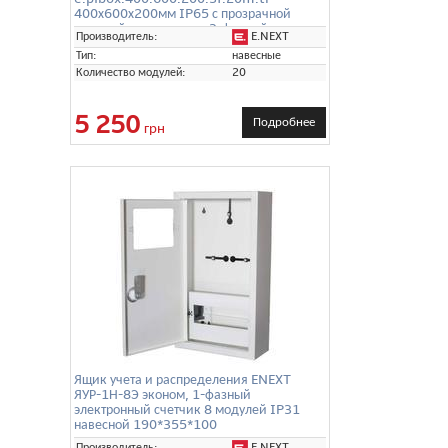
400х600х200мм IP65 с прозрачной
дверцей панелью под 3-фазный счетчик
E.NEXT
Производитель:
и 20 модулей
Тип:
навесные
Количество модулей:
20
5 250
Подробнее
грн
Ящик учета и распределения ENEXT
ЯУР-1Н-8Э эконом, 1-фазный
электронный счетчик 8 модулей IP31
навесной 190*355*100
E.NEXT
Производитель: