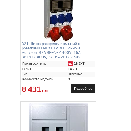
321 Щиток распределительный с
розетками ENEXT TAREL - окно 8
модулей, 32А 3P+N+Z 400V, 16A
3P+N+Z 400V, 3x16A 2P+Z 250V
E.NEXT
Производитель:
Серия:
TAREL
Тип:
навесные
Количество модулей:
8
8 431
Подробнее
грн