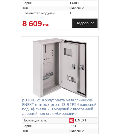
Серия:
TAREL
Тип:
навесные
Количество модулей:
13
8 609
Подробнее
грн
p0100225 Корпус учета металлический
ENEXT e.mbox.pro.n.f3.9 IP54 навесной
под 3ф счетчик 9 модулей с внутренней
дверцей под опломбирование
E.NEXT
Производитель:
Серия:
PRO
Тип:
навесные