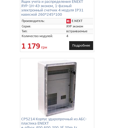
Ящик учета и распределения ENEXT
ЯУР-1Н-4Э эконом, 1-фазный
электронный счетчик 4 модуля IP31
навесной 260*245*100
E.NEXT
Производитель:
Серия:
ЯУР эконом
Тип:
встраиваемые
Количество модулей:
4
1 179
Подробнее
грн
CP5214 Корпус ударопрочный из АБС-
пластика ENEXT
e.plbox.400.600.200.3f.20m.tr