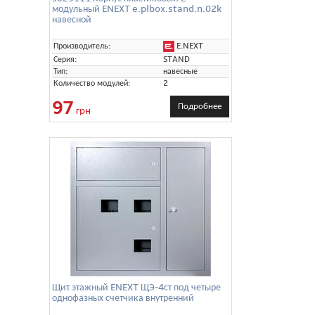
модульный ENEXT e.plbox.stand.n.02k
навесной
E.NEXT
Производитель:
Серия:
STAND
Тип:
навесные
Количество модулей:
2
97
Подробнее
грн
Щит этажный ENEXT ЩЭ-4ст под четыре
однофазных счетчика внутренний