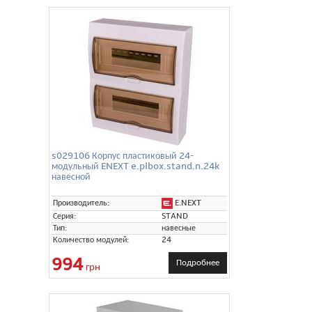
s029106 Корпус пластиковый 24-
модульный ENEXT e.plbox.stand.n.24k
навесной
E.NEXT
Производитель:
Серия:
STAND
Тип:
навесные
Количество модулей:
24
994
Подробнее
грн