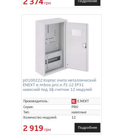
2 374
Подробнее
грн
p0100222 Корпус учета металлический
ENEXT e.mbox.pro.n.f3.12 IP31
навесной под 3ф счетчик 12 модулей
E.NEXT
Производитель:
Серия:
PRO
Тип:
навесные
Количество модулей:
12
2 919
Подробнее
грн