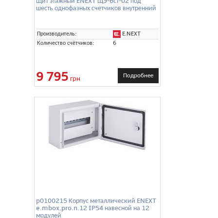
Щит этажный ENEXT ЩЭ-6ст-02 под
шесть однофазных счетчиков внутренний
E.NEXT
Производитель:
Количество счётчиков:
6
9 795
Подробнее
грн
p0100215 Корпус металлический ENEXT
e.mbox.pro.n.12 IP54 навесной на 12
модулей