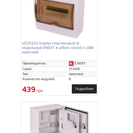
s029102 Корпус пластиковый 8-
модульный ENEXT e.plbox.stand.n.08k
навесной
E.NEXT
Производитель:
Серия:
STAND
Тип:
навесные
Количество модулей:
8
439
Подробнее
грн