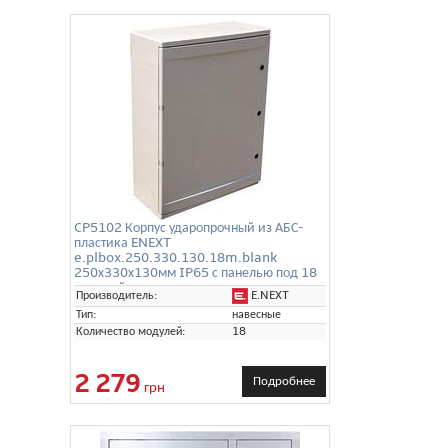
CP5102 Корпус ударопрочный из АБС-
пластика ENEXT
e.plbox.250.330.130.18m.blank
250х330х130мм IP65 с панелью под 18
модулей
E.NEXT
Производитель:
Тип:
навесные
Количество модулей:
18
2 279
Подробнее
грн