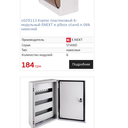
s029113 Корпус пластиковый 6-
модульный ENEXT e.plbox.stand.n.06k
навесной
E.NEXT
Производитель:
Серия:
STAND
Тип:
навесные
Количество модулей:
6
184
Подробнее
грн