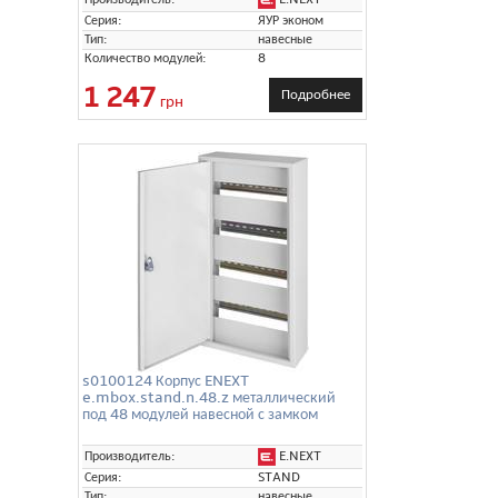
Серия:
ЯУР эконом
Тип:
навесные
Количество модулей:
8
1 247
Подробнее
грн
s0100124 Корпус ENEXT
e.mbox.stand.n.48.z металлический
под 48 модулей навесной с замком
E.NEXT
Производитель:
Серия:
STAND
Тип:
навесные