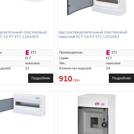
делительный пластиковый
Щит распределительный пластиковый
CT 12 PT ETI 1101001
навесной ECT 24 PT ETI 1101003
ETI
ETI
ь:
Производитель:
ECT
Серия:
ECT
навесные
Тип:
навесные
одулей:
12
Количество модулей:
24
910
Подробнее
Подробнее
грн