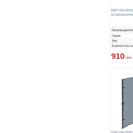
Щит распре
встраиваем
Производител
Серия:
Тип:
Количество м
910
грн
Щит распре