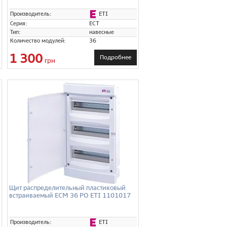
ETI
Производитель:
Серия:
ECT
Тип:
навесные
Количество модулей:
36
1 300
Подробнее
грн
Щит распределительный пластиковый
встраиваемый ECM 36 PO ETI 1101017
ETI
Производитель: