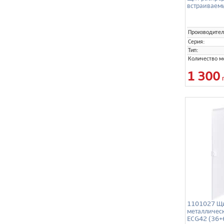
встраиваем
Производител
Серия:
Тип:
Количество м
1 300
1101027 Щи
металличес
ECG42 (36+