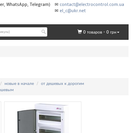
er, WhatsApp, Telegram)
✉
contact@electrocontrol.com.ua
✉
el_c@ukr.net
0
товаров -
0
грн
новые в начале
от дешевых к дорогим
дешевым