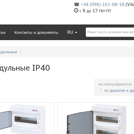
☎
+38 (096) 161-08-18
(Vib
с 9 до 17 ПН-ПТ
тьи
Контакты и документы
RU
дульные
дульные IP40
Сортировка:
по популярности
от дорогих к 