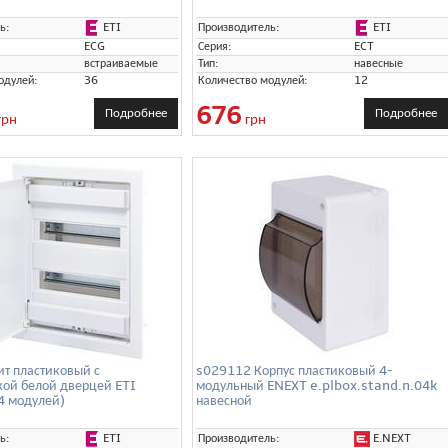
ETI
ETI
ь:
Производитель:
ECG
Серия:
ECT
встраиваемые
Тип:
навесные
одулей:
36
Количество модулей:
12
676
Подробнее
Подробнее
грн
грн
т пластиковый с
s029112 Корпус пластиковый 4-
кой белой дверцей ETI
модульный ENEXT e.plbox.stand.n.04k
4 модулей)
навесной
ETI
E.NEXT
ь:
Производитель: