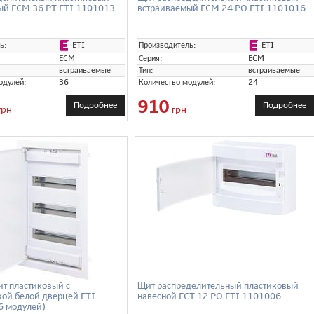
ый ECM 36 PT ETI 1101013
встраиваемый ECM 24 PO ETI 1101016
ETI
ETI
ь:
Производитель:
ECM
Серия:
ECM
встраиваемые
Тип:
встраиваемые
одулей:
36
Количество модулей:
24
910
Подробнее
Подробнее
грн
грн
т пластиковый с
Щит распределительный пластиковый
кой белой дверцей ETI
навесной ECT 12 PO ETI 1101006
6 модулей)