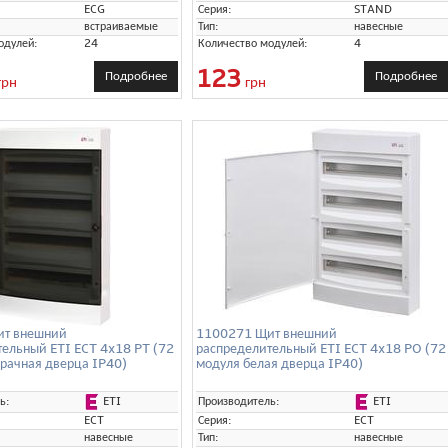
ECG
Серия:
STAND
встраиваемые
Тип:
навесные
одулей:
24
Количество модулей:
4
123
Подробнее
Подробнее
грн
грн
ит внешний
1100271 Щит внешний
ельный ETI ECT 4x18 PT (72
распределительный ETI ECT 4x18 PO (72
рачная дверца IP40)
модуля белая дверца IP40)
ETI
ETI
ь:
Производитель:
ECT
Серия:
ECT
навесные
Тип:
навесные