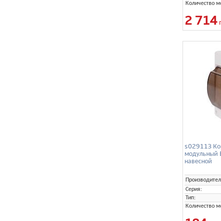
Количество м
2 714
s029113 Ко
модульный 
навесной
Производител
Серия:
Тип:
Количество м