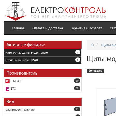
Главная
Оплата и доставка
Гарантия и возврат
Ста
Активные фильтры:
⌂
Щиты мо
Категория: Щиты модульные
x
Щиты мо
Степень защиты: IP40
x
99 товаров
Производитель
E.NEXT
30
ETI
69
Вид
распределительные
91