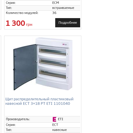
Серия:
ECM
Тип:
встраиваемые
Количество модулей:
36
1 300
Подробнее
грн
Щит распределительный пластиковый
навесной ECT 3×18 PT ETI 1101040
ETI
Производитель:
Серия:
ECT
Тип:
навесные