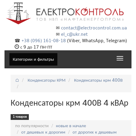
✉
contact@electrocontrol.com.ua
✉
el_c@ukr.net
☎
+38 (096) 161-08-18
(Viber, WhatsApp, Telegram)
с 9 до 17 ПН-ПТ
Toggle
Категории и фильтры
navigat
⌂
Конденсаторы КРМ
Конденсаторы крм 400В
Конденсаторы крм 400В 4 кВАр
1 товаров
Сортировка:
по популярности
новые в начале
от дешевых к дорогим
от дорогих к дешевым