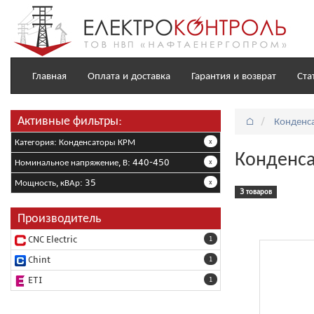
Главная
Оплата и доставка
Гарантия и возврат
Ста
Активные фильтры:
⌂
Конденс
Категория: Конденсаторы КРМ
x
Конденса
Номинальное напряжение, В: 440-450
x
Мощность, кВАр: 35
x
3 товаров
Производитель
CNC Electric
1
Chint
1
ETI
1