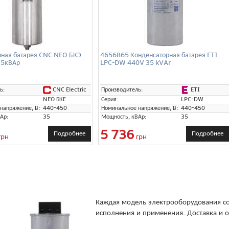
рная батарея CNC NEO БКЭ
4656865 Конденсаторная батарея ETI
35кВАр
LPC-DW 440V 35 kVAr
CNC Electric
ETI
ь:
Производитель:
NEO БКЕ
Серия:
LPC-DW
напряжение, В:
440-450
Номинальное напряжение, В:
440-450
Ар:
35
Мощность, кВАр:
35
5 736
Подробнее
Подробнее
грн
грн
Каждая модель электрооборудования со
исполнения и применения. Доставка и о