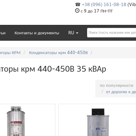
☎
+38 (096) 161-08-18
(Vib
с 9 до 17 ПН-ПТ
тьи
Контакты и документы
RU
аторы КРМ
Конденсаторы крм 440-450В
торы крм 440-450В 35 кВАр
Сортировка:
по популярности
от дорогих к 