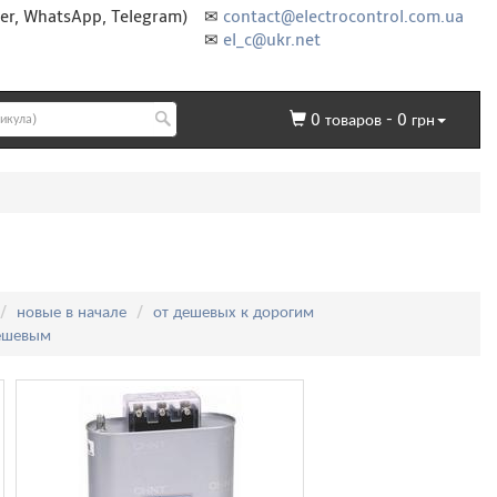
er, WhatsApp, Telegram)
✉
contact@electrocontrol.com.ua
✉
el_c@ukr.net
0
товаров -
0
грн
новые в начале
от дешевых к дорогим
дешевым