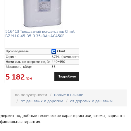
516413 Трехфазный конденсатор Chint
BZMJ 0.45-35-3 35кВАр AC450В
Chint
Производитель:
Серия:
BZMJ (самовосстанавливающиеся)
Номинальное напряжение, В:
440-450
Мощность, кВАр:
35
5 182
Подробнее
грн
Сортировка:
по популярности
новые в начале
от дешевых к дорогим
от дорогих к дешевым
держит подробные технические характеристики, схемы, варианты
фициальная гарантия.