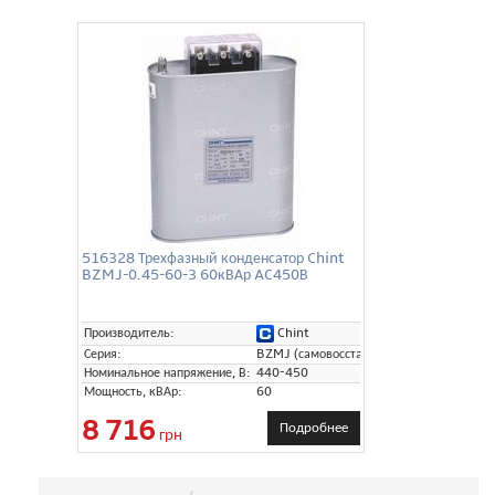
516328 Трехфазный конденсатор Chint
BZMJ-0.45-60-3 60кВАр AC450В
Chint
Производитель:
Серия:
BZMJ (самовосстанавливающиеся)
Номинальное напряжение, В:
440-450
Мощность, кВАр:
60
8 716
Подробнее
грн
Сортировка: