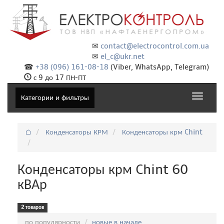
✉
contact@electrocontrol.com.ua
✉
el_c@ukr.net
☎
+38 (096) 161-08-18
(Viber, WhatsApp, Telegram)
с 9 до 17 ПН-ПТ
Toggle
Категории и фильтры
navigat
⌂
Конденсаторы КРМ
Конденсаторы крм Chint
Конденсаторы крм Chint 60
кВАр
2 товаров
Сортировка:
по популярности
новые в начале