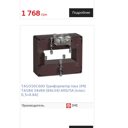
1 768
Подробнее
грн
TASO50C600 Транформатор тока IME
TAS84 34x84 (84x34) 600/5А (класс
0,5=6 ВА)
IME
Производитель: