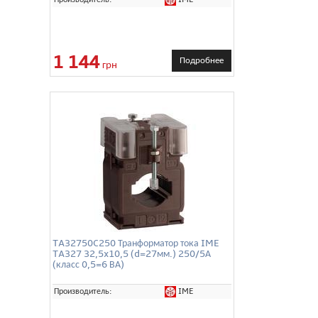
1 144
Подробнее
грн
TA32750C250 Транформатор тока IME
TA327 32,5x10,5 (d=27мм.) 250/5А
(класс 0,5=6 ВА)
IME
Производитель: