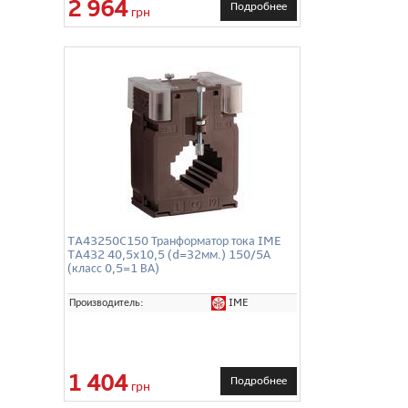
2 964
Подробнее
грн
TA43250C150 Транформатор тока IME
TA432 40,5x10,5 (d=32мм.) 150/5А
(класс 0,5=1 ВА)
IME
Производитель:
1 404
Подробнее
грн