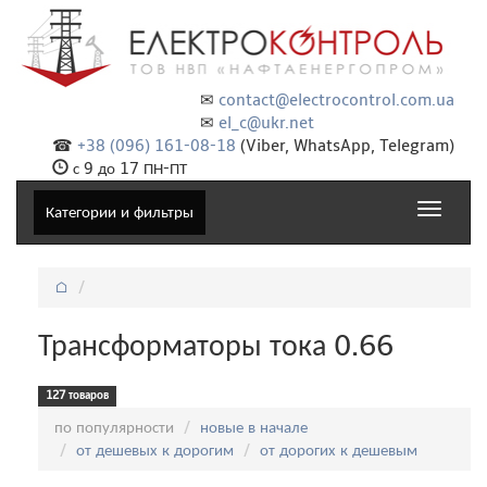
✉
contact@electrocontrol.com.ua
✉
el_c@ukr.net
☎
+38 (096) 161-08-18
(Viber, WhatsApp, Telegram)
с 9 до 17 ПН-ПТ
Toggle
Категории и фильтры
navigat
⌂
Трансформаторы тока 0.66
127 товаров
Сортировка:
по популярности
новые в начале
от дешевых к дорогим
от дорогих к дешевым