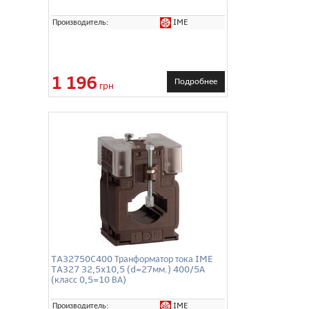
IME
Производитель:
1 196
Подробнее
грн
TA32750C400 Транформатор тока IME
TA327 32,5x10,5 (d=27мм.) 400/5А
(класс 0,5=10 ВА)
IME
Производитель: