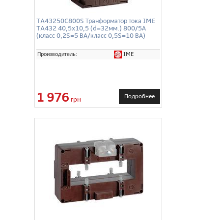
TA43250C800S Транформатор тока IME
TA432 40,5x10,5 (d=32мм.) 800/5А
(класс 0,2S=5 ВА/класс 0,5S=10 ВА)
IME
Производитель:
1 976
Подробнее
грн