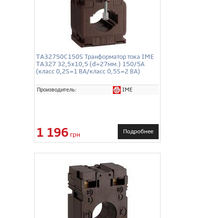
TA32750C150S Транформатор тока IME
TA327 32,5x10,5 (d=27мм.) 150/5А
(класс 0,2S=1 ВА/класс 0,5S=2 ВА)
IME
Производитель:
1 196
Подробнее
грн