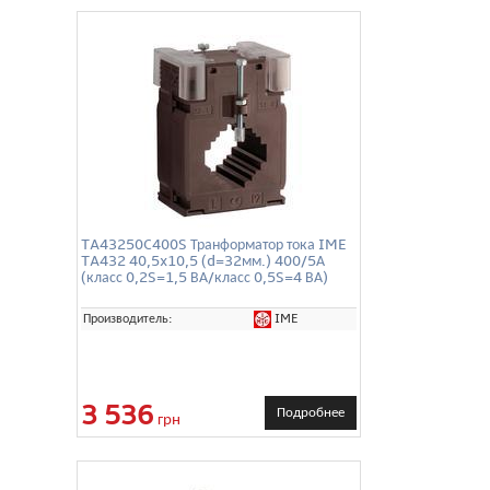
TA43250C400S Транформатор тока IME
TA432 40,5x10,5 (d=32мм.) 400/5А
(класс 0,2S=1,5 ВА/класс 0,5S=4 ВА)
IME
Производитель:
3 536
Подробнее
грн