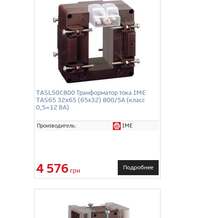
TASL50C800 Транформатор тока IME
TAS65 32x65 (65х32) 800/5А (класс
0,5=12 ВА)
IME
Производитель:
4 576
Подробнее
грн