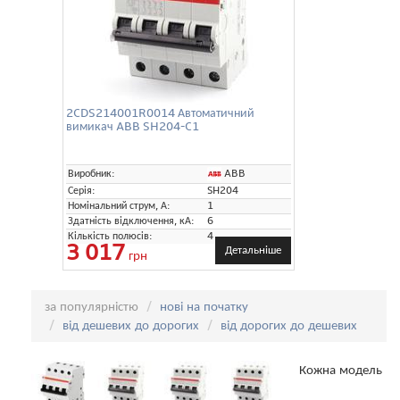
2CDS214001R0014 Автоматичний
вимикач ABB SH204-C1
ABB
Виробник:
Серія:
SH204
Номінальний струм, А:
1
Здатність відключення, кА:
6
Кількість полюсів:
4
3 017
Детальніше
грн
Сортування:
за популярністю
нові на початку
від дешевих до дорогих
від дорогих до дешевих
Кожна модель