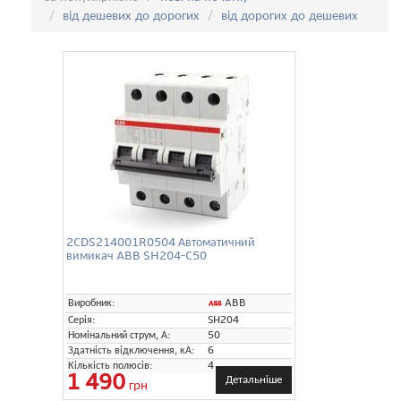
від дешевих до дорогих
від дорогих до дешевих
2CDS214001R0504 Автоматичний
вимикач ABB SH204-C50
ABB
Виробник:
Серія:
SH204
Номінальний струм, А:
50
Здатність відключення, кА:
6
Кількість полюсів:
4
1 490
Детальніше
грн