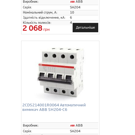
ABB
Виробник:
Серія:
SH204
Номінальний струм, А:
10
Здатність відключення, кА:
6
Кількість полюсів:
4
2 068
Детальніше
грн
2CDS214001R0064 Автоматичний
вимикач ABB SH204-C6
ABB
Виробник:
Серія:
SH204