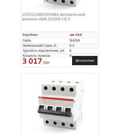
2CDS214001R0984 Автоматичний
вимикач ABB SH204-C0.5
ABB
Виробник:
Серія:
SH204
Номінальний струм, А:
0.5
Здатність відключення, кА:
6
Кількість полюсів:
4
3 017
Детальніше
грн