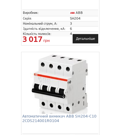
ABB
Виробник:
Серія:
SH204
Номінальний струм, А:
3
Здатність відключення, кА:
6
Кількість полюсів:
4
3 017
Детальніше
грн
Автоматичний вимикач ABB SH204-C10
2CDS214001R0104