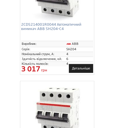
2CDS214001R0044 Автоматичний
вимикач ABB SH204-C4
ABB
Виробник:
Серія:
SH204
Номінальний струм, А:
4
Здатність відключення, кА:
6
Кількість полюсів:
4
3 017
Детальніше
грн