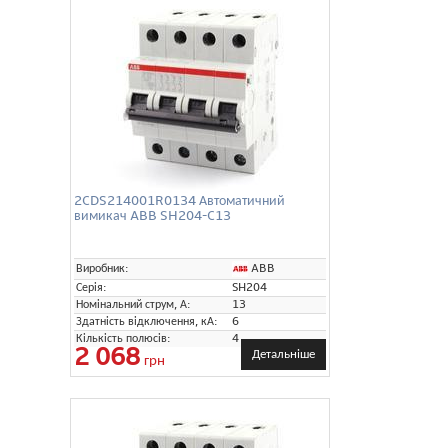
2CDS214001R0134 Автоматичний
вимикач ABB SH204-C13
ABB
Виробник:
Серія:
SH204
Номінальний струм, А:
13
Здатність відключення, кА:
6
Кількість полюсів:
4
2 068
Детальніше
грн