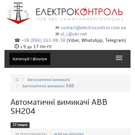
✉
contact@electrocontrol.com.ua
✉
el_c@ukr.net
☎
+38 (096) 161-08-18
(Viber, WhatsApp, Telegram)
з 9 до 17 ПН-ПТ
Toggle
Категорії і фільтри
navigat
⌂
Автоматичні вимикачі
Автоматичні вимикачі ABB
Автоматичні вимикачі ABB
SH204
17 товарів
Сортування:
за популярністю
нові на початку