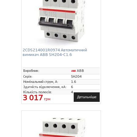
2CDS214001R0974 Автоматичний
вимикач ABB SH204-C1.6
ABB
Виробник:
Серія:
SH204
Номінальний струм, А:
1.6
Здатність відключення, кА:
6
Кількість полюсів:
4
3 017
Детальніше
грн