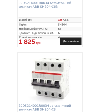
2CDS214001R0634 Автоматичний
вимикач ABB SH204-C63
ABB
Виробник:
Серія:
SH204
Номінальний струм, А:
63
Здатність відключення, кА:
6
Кількість полюсів:
4
1 825
Детальніше
грн
2CDS214001R0034 автоматичний
вимикач ABB SH204-C3