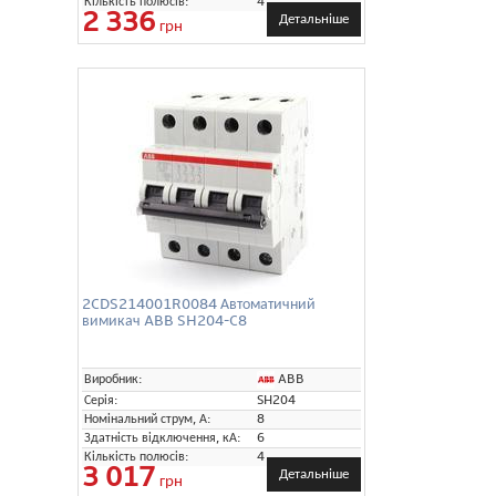
Кількість полюсів:
4
2 336
Детальніше
грн
2CDS214001R0084 Автоматичний
вимикач ABB SH204-C8
ABB
Виробник:
Серія:
SH204
Номінальний струм, А:
8
Здатність відключення, кА:
6
Кількість полюсів:
4
3 017
Детальніше
грн