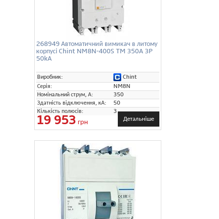
268949 Автоматичний вимикач в литому
корпусі Chint NM8N-400S TM 350A 3P
50kA
Chint
Виробник:
Серія:
NM8N
Номінальний струм, А:
350
Здатність відключення, кА:
50
Кількість полюсів:
3
19 953
Детальніше
грн