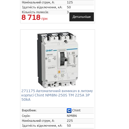
Номінальний струм, А:
125
Здатність відключення, кА:
50
Кількість полюсів:
3
8 718
Детальніше
грн
271175 Автоматичний вимикач в литому
корпусі Chint NM8N-250S TM 225A 3P
50kA
Chint
Виробник:
Серія:
NM8N
Номінальний струм, А:
225
Здатність відключення, кА:
50