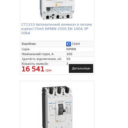
271333 Автоматичний вимикач в литому
корпусі Chint NM8N-250S EN 100A 3P
50kA
Chint
Виробник:
Серія:
NM8N
Номінальний струм, А:
100
Здатність відключення, кА:
50
Кількість полюсів:
3
16 541
Детальніше
грн