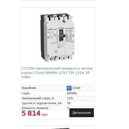
271590 Автоматичний вимикач в литому
корпусі Chint NM8N-125S TM 125A 3P
50kA
Chint
Виробник:
Серія:
NM8N
Номінальний струм, А:
125
Здатність відключення, кА:
50
Кількість полюсів:
3
5 814
Детальніше
грн