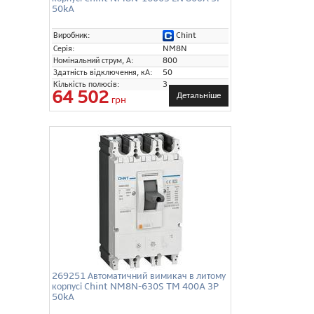
50kA
Chint
Виробник:
Серія:
NM8N
Номінальний струм, А:
800
Здатність відключення, кА:
50
Кількість полюсів:
3
64 502
Детальніше
грн
269251 Автоматичний вимикач в литому
корпусі Chint NM8N-630S TM 400A 3P
50kA