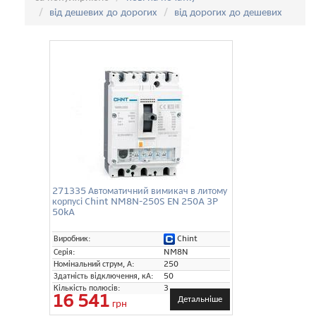
від дешевих до дорогих
від дорогих до дешевих
271335 Автоматичний вимикач в литому
корпусі Chint NM8N-250S EN 250A 3P
50kA
Chint
Виробник:
Серія:
NM8N
Номінальний струм, А:
250
Здатність відключення, кА:
50
Кількість полюсів:
3
16 541
Детальніше
грн