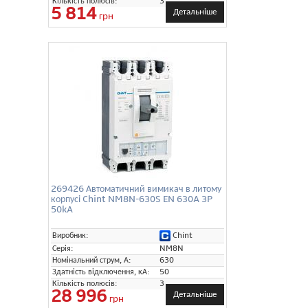
Кількість полюсів:
3
5 814
Детальніше
грн
269426 Автоматичний вимикач в литому
корпусі Chint NM8N-630S EN 630A 3P
50kA
Chint
Виробник:
Серія:
NM8N
Номінальний струм, А:
630
Здатність відключення, кА:
50
Кількість полюсів:
3
28 996
Детальніше
грн