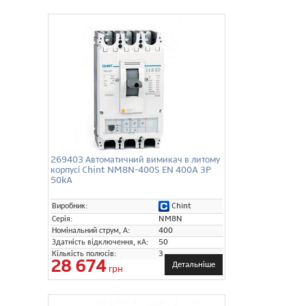
269403 Автоматичний вимикач в литому
корпусі Chint NM8N-400S EN 400A 3P
50kA
Chint
Виробник:
Серія:
NM8N
Номінальний струм, А:
400
Здатність відключення, кА:
50
Кількість полюсів:
3
28 674
Детальніше
грн