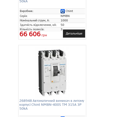
50kA
Chint
Виробник:
Серія:
NM8N
Номінальний струм, А:
1000
Здатність відключення, кА:
50
Кількість полюсів:
3
66 606
Детальніше
грн
268948 Автоматичний вимикач в литому
корпусі Chint NM8N-400S TM 315A 3P
50kA