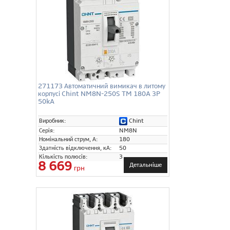
271173 Автоматичний вимикач в литому
корпусі Chint NM8N-250S TM 180A 3P
50kA
Chint
Виробник:
Серія:
NM8N
Номінальний струм, А:
180
Здатність відключення, кА:
50
Кількість полюсів:
3
8 669
Детальніше
грн