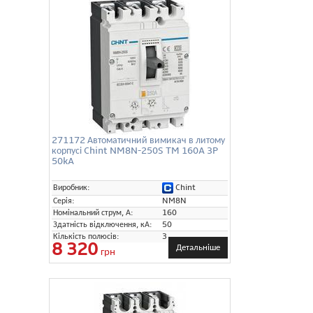
271172 Автоматичний вимикач в литому
корпусі Chint NM8N-250S TM 160A 3P
50kA
Chint
Виробник:
Серія:
NM8N
Номінальний струм, А:
160
Здатність відключення, кА:
50
Кількість полюсів:
3
8 320
Детальніше
грн