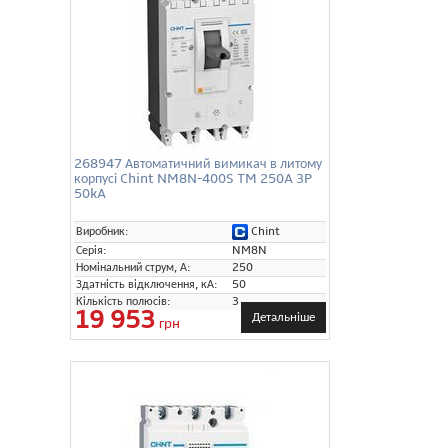
268947 Автоматичний вимикач в литому
корпусі Chint NM8N-400S TM 250A 3P
50kA
Chint
Виробник:
Серія:
NM8N
Номінальний струм, А:
250
Здатність відключення, кА:
50
Кількість полюсів:
3
19 953
Детальніше
грн