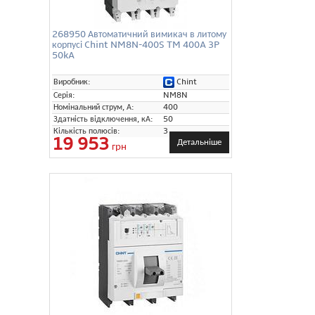
268950 Автоматичний вимикач в литому
корпусі Chint NM8N-400S TM 400A 3P
50kA
Chint
Виробник:
Серія:
NM8N
Номінальний струм, А:
400
Здатність відключення, кА:
50
Кількість полюсів:
3
19 953
Детальніше
грн