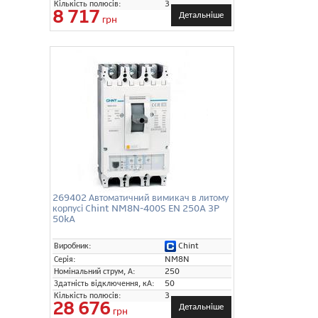
Кількість полюсів:
3
8 717
Детальніше
грн
269402 Автоматичний вимикач в литому
корпусі Chint NM8N-400S EN 250A 3P
50kA
Chint
Виробник:
Серія:
NM8N
Номінальний струм, А:
250
Здатність відключення, кА:
50
Кількість полюсів:
3
28 676
Детальніше
грн