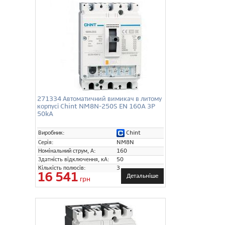
271334 Автоматичний вимикач в литому
корпусі Chint NM8N-250S EN 160A 3P
50kA
Chint
Виробник:
Серія:
NM8N
Номінальний струм, А:
160
Здатність відключення, кА:
50
Кількість полюсів:
3
16 541
Детальніше
грн