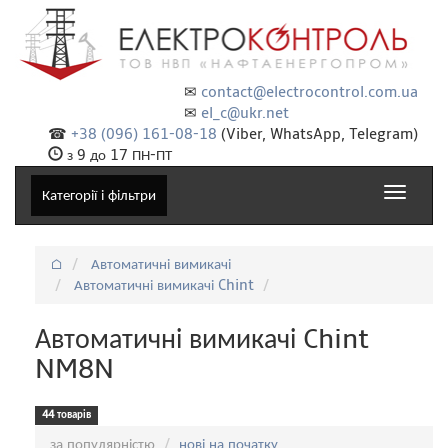
✉
contact@electrocontrol.com.ua
✉
el_c@ukr.net
☎
+38 (096) 161-08-18
(Viber, WhatsApp, Telegram)
з 9 до 17 ПН-ПТ
Toggle
Категорії і фільтри
navigat
⌂
Автоматичні вимикачі
Автоматичні вимикачі Chint
Автоматичні вимикачі Chint
NM8N
44 товарів
Сортування:
за популярністю
нові на початку