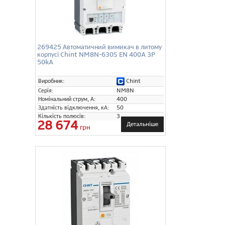
269425 Автоматичний вимикач в литому
корпусі Chint NM8N-630S EN 400A 3P
50kA
Chint
Виробник:
Серія:
NM8N
Номінальний струм, А:
400
Здатність відключення, кА:
50
Кількість полюсів:
3
28 674
Детальніше
грн