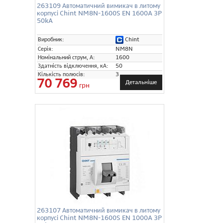
263109 Автоматичний вимикач в литому
корпусі Chint NM8N-1600S EN 1600A 3P
50kA
Chint
Виробник:
Серія:
NM8N
Номінальний струм, А:
1600
Здатність відключення, кА:
50
Кількість полюсів:
3
70 769
Детальніше
грн
263107 Автоматичний вимикач в литому
корпусі Chint NM8N-1600S EN 1000A 3P