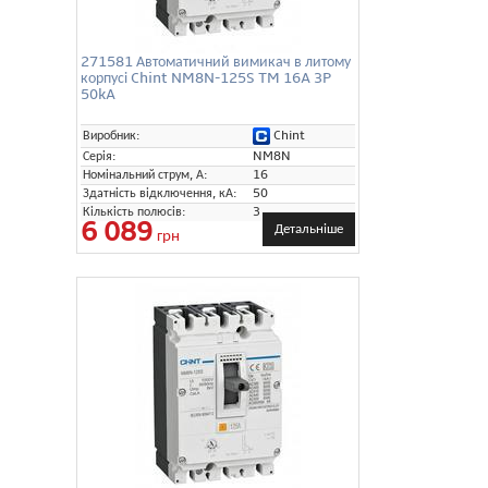
271581 Автоматичний вимикач в литому
корпусі Chint NM8N-125S TM 16A 3P
50kA
Chint
Виробник:
Серія:
NM8N
Номінальний струм, А:
16
Здатність відключення, кА:
50
Кількість полюсів:
3
6 089
Детальніше
грн