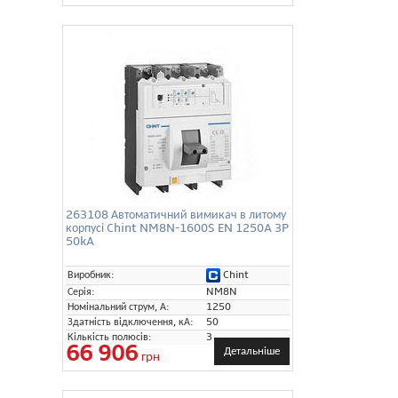
263108 Автоматичний вимикач в литому
корпусі Chint NM8N-1600S EN 1250A 3P
50kA
Chint
Виробник:
Серія:
NM8N
Номінальний струм, А:
1250
Здатність відключення, кА:
50
Кількість полюсів:
3
66 906
Детальніше
грн