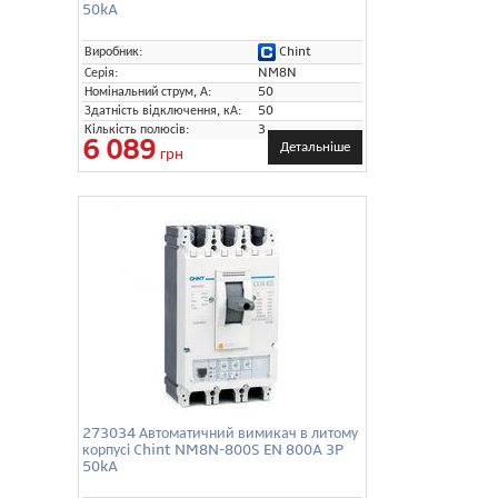
50kA
Chint
Виробник:
Серія:
NM8N
Номінальний струм, А:
50
Здатність відключення, кА:
50
Кількість полюсів:
3
6 089
Детальніше
грн
273034 Автоматичний вимикач в литому
корпусі Chint NM8N-800S EN 800A 3P
50kA