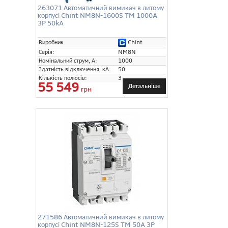
263071 Автоматичний вимикач в литому
корпусі Chint NM8N-1600S TM 1000A
3P 50kA
Chint
Виробник:
Серія:
NM8N
Номінальний струм, А:
1000
Здатність відключення, кА:
50
Кількість полюсів:
3
55 549
Детальніше
грн
271586 Автоматичний вимикач в литому
корпусі Chint NM8N-125S TM 50A 3P