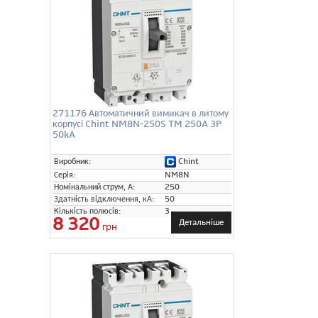
271176 Автоматичний вимикач в литому
корпусі Chint NM8N-250S TM 250A 3P
50kA
Chint
Виробник:
Серія:
NM8N
Номінальний струм, А:
250
Здатність відключення, кА:
50
Кількість полюсів:
3
8 320
Детальніше
грн