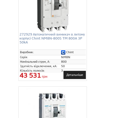
272929 Автоматичний вимикач в литому
корпусі Chint NM8N-800S TM 800A 3P
50kA
Chint
Виробник:
Серія:
NM8N
Номінальний струм, А:
800
Здатність відключення, кА:
50
Кількість полюсів:
3
43 531
Детальніше
грн