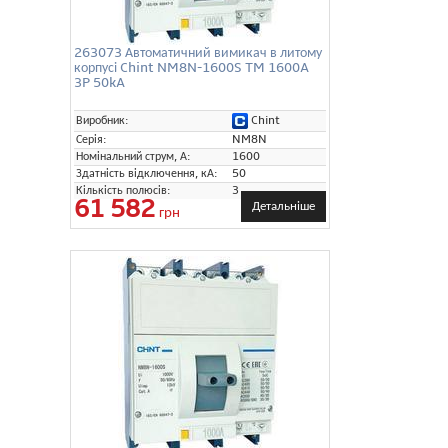
263073 Автоматичний вимикач в литому
корпусі Chint NM8N-1600S TM 1600A
3P 50kA
Chint
Виробник:
Серія:
NM8N
Номінальний струм, А:
1600
Здатність відключення, кА:
50
Кількість полюсів:
3
61 582
Детальніше
грн