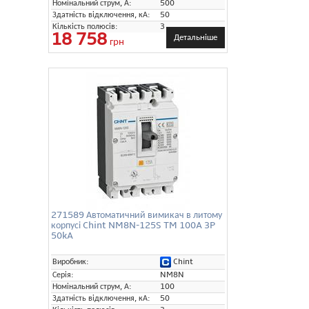
Номінальний струм, А:
500
Здатність відключення, кА:
50
Кількість полюсів:
3
18 758
Детальніше
грн
271589 Автоматичний вимикач в литому
корпусі Chint NM8N-125S TM 100A 3P
50kA
Chint
Виробник:
Серія:
NM8N
Номінальний струм, А:
100
Здатність відключення, кА:
50