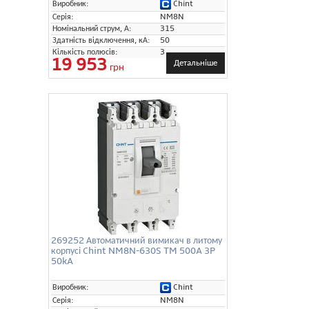
Chint
Виробник:
Серія:
NM8N
Номінальний струм, А:
315
Здатність відключення, кА:
50
Кількість полюсів:
3
19 953
Детальніше
грн
269252 Автоматичний вимикач в литому
корпусі Chint NM8N-630S TM 500A 3P
50kA
Chint
Виробник:
Серія:
NM8N