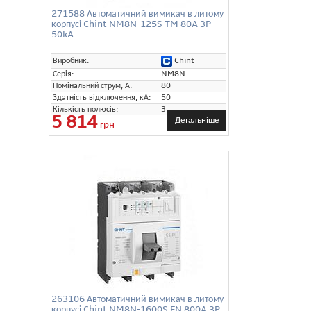
271588 Автоматичний вимикач в литому
корпусі Chint NM8N-125S TM 80A 3P
50kA
Chint
Виробник:
Серія:
NM8N
Номінальний струм, А:
80
Здатність відключення, кА:
50
Кількість полюсів:
3
5 814
Детальніше
грн
263106 Автоматичний вимикач в литому
корпусі Chint NM8N-1600S EN 800A 3P