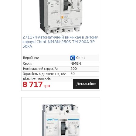
271174 Автоматичний вимикач в литому
корпусі Chint NM8N-250S TM 200A 3P
50kA
Chint
Виробник:
Серія:
NM8N
Номінальний струм, А:
200
Здатність відключення, кА:
50
Кількість полюсів:
3
8 717
Детальніше
грн