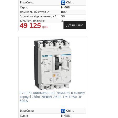
Chint
Виробник:
Серія:
NM8N
Номінальний струм, А:
800
Здатність відключення, кА:
50
Кількість полюсів:
3
49 125
Детальніше
грн
271171 Автоматичний вимикач в литому
корпусі Chint NM8N-250S TM 125A 3P
50kA
Chint
Виробник:
Серія:
NM8N