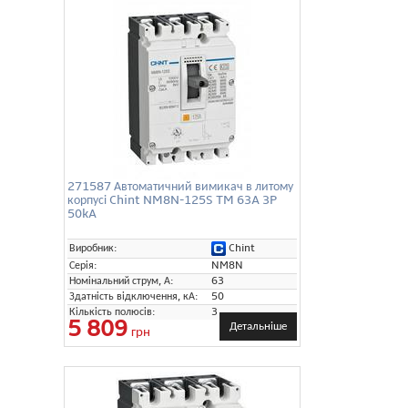
271587 Автоматичний вимикач в литому
корпусі Chint NM8N-125S TM 63A 3P
50kA
Chint
Виробник:
Серія:
NM8N
Номінальний струм, А:
63
Здатність відключення, кА:
50
Кількість полюсів:
3
5 809
Детальніше
грн