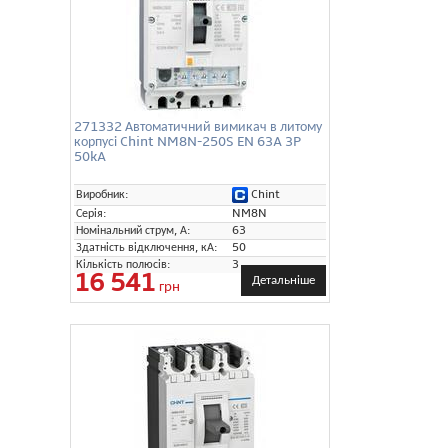
271332 Автоматичний вимикач в литому
корпусі Chint NM8N-250S EN 63A 3P
50kA
Chint
Виробник:
Серія:
NM8N
Номінальний струм, А:
63
Здатність відключення, кА:
50
Кількість полюсів:
3
16 541
Детальніше
грн