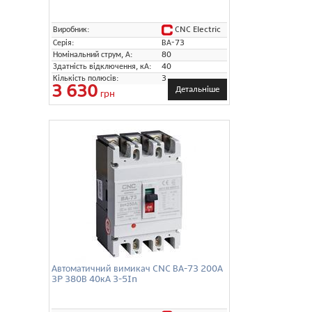
CNC Electric
Виробник:
Серія:
ВА-73
Номінальний струм, А:
80
Здатність відключення, кА:
40
Кількість полюсів:
3
3 630
Детальніше
грн
Автоматичний вимикач CNC ВА-73 200А
3P 380В 40кА 3-5In