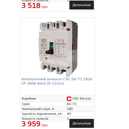
Кількість полюсів:
3
3 518
Детальніше
грн
Автоматичний вимикач CNC ВА-73 180А
3P 380В 40кА (8-12xIn)
CNC Electric
Виробник:
Серія:
ВА-73
Номінальний струм, А:
180
Здатність відключення, кА:
40
Кількість полюсів:
3
3 959
Детальніше
грн