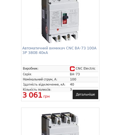
Автоматичний вимикач CNC ВА-73 100А
3P 380В 40кА
CNC Electric
Виробник:
Серія:
ВА-73
Номінальний струм, А:
100
Здатність відключення, кА:
40
Кількість полюсів:
3
3 061
Детальніше
грн