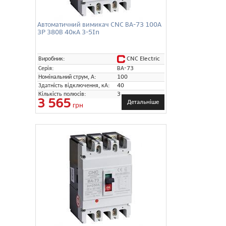
Автоматичний вимикач CNC ВА-73 100А
3P 380В 40кА 3-5In
CNC Electric
Виробник:
Серія:
ВА-73
Номінальний струм, А:
100
Здатність відключення, кА:
40
Кількість полюсів:
3
3 565
Детальніше
грн