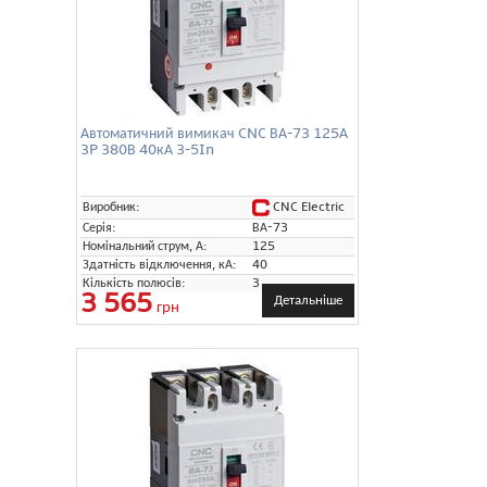
Автоматичний вимикач CNC ВА-73 125А
3P 380В 40кА 3-5In
CNC Electric
Виробник:
Серія:
ВА-73
Номінальний струм, А:
125
Здатність відключення, кА:
40
Кількість полюсів:
3
3 565
Детальніше
грн