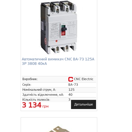
Автоматичний вимикач CNC ВА-73 125А
3P 380В 40кА
CNC Electric
Виробник:
Серія:
ВА-73
Номінальний струм, А:
125
Здатність відключення, кА:
40
Кількість полюсів:
3
3 134
Детальніше
грн