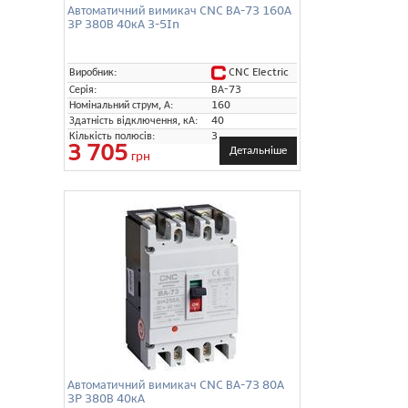
Автоматичний вимикач CNC ВА-73 160А
3P 380В 40кА 3-5In
CNC Electric
Виробник:
Серія:
ВА-73
Номінальний струм, А:
160
Здатність відключення, кА:
40
Кількість полюсів:
3
3 705
Детальніше
грн
Автоматичний вимикач CNC ВА-73 80А
3P 380В 40кА