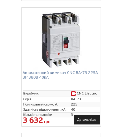
Автоматичний вимикач CNC ВА-73 225А
3P 380В 40кА
CNC Electric
Виробник:
Серія:
ВА-73
Номінальний струм, А:
225
Здатність відключення, кА:
40
Кількість полюсів:
3
3 632
Детальніше
грн