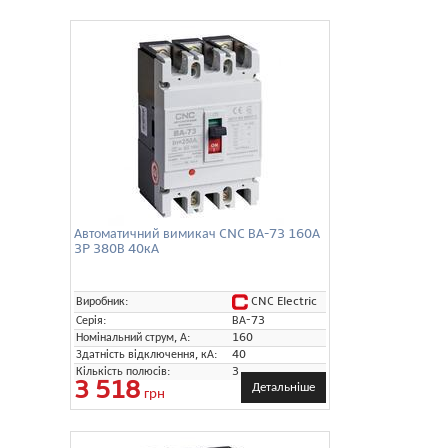
Автоматичний вимикач CNC ВА-73 160А
3P 380В 40кА
CNC Electric
Виробник:
Серія:
ВА-73
Номінальний струм, А:
160
Здатність відключення, кА:
40
Кількість полюсів:
3
3 518
Детальніше
грн