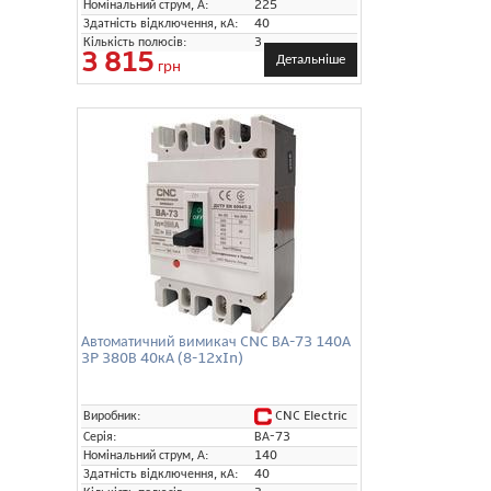
Номінальний струм, А:
225
Здатність відключення, кА:
40
Кількість полюсів:
3
3 815
Детальніше
грн
Автоматичний вимикач CNC ВА-73 140А
3P 380В 40кА (8-12xIn)
CNC Electric
Виробник:
Серія:
ВА-73
Номінальний струм, А:
140
Здатність відключення, кА:
40