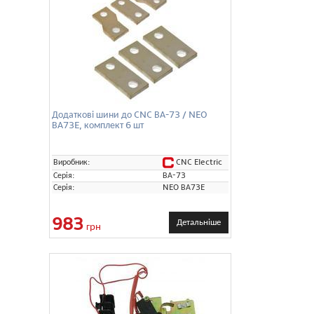
Додаткові шини до CNC ВА-73 / NEO
ВА73E, комплект 6 шт
CNC Electric
Виробник:
Серія:
ВА-73
Серія:
NEO ВА73E
983
Детальніше
грн