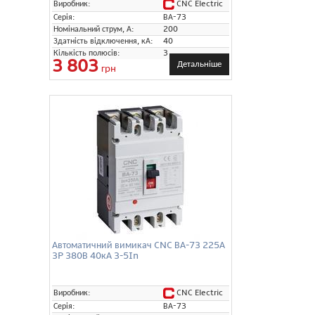
CNC Electric
Виробник:
Серія:
ВА-73
Номінальний струм, А:
200
Здатність відключення, кА:
40
Кількість полюсів:
3
3 803
Детальніше
грн
Автоматичний вимикач CNC ВА-73 225А
3P 380В 40кА 3-5In
CNC Electric
Виробник:
Серія:
ВА-73