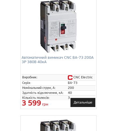
Автоматичний вимикач CNC ВА-73 200А
3P 380В 40кА
CNC Electric
Виробник:
Серія:
ВА-73
Номінальний струм, А:
200
Здатність відключення, кА:
40
Кількість полюсів:
3
3 599
Детальніше
грн