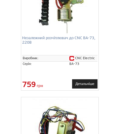
Незалежний розчіплювач до CNC ВА-73,
220В
CNC Electric
Виробник:
Серія:
ВА-73
759
Детальніше
грн