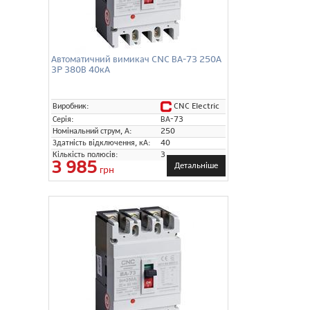
Автоматичний вимикач CNC ВА-73 250А
3P 380В 40кА
CNC Electric
Виробник:
Серія:
ВА-73
Номінальний струм, А:
250
Здатність відключення, кА:
40
Кількість полюсів:
3
3 985
Детальніше
грн