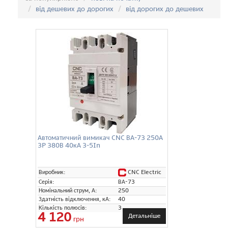
від дешевих до дорогих
від дорогих до дешевих
Автоматичний вимикач CNC ВА-73 250А
3P 380В 40кА 3-5In
CNC Electric
Виробник:
Серія:
ВА-73
Номінальний струм, А:
250
Здатність відключення, кА:
40
Кількість полюсів:
3
4 120
Детальніше
грн