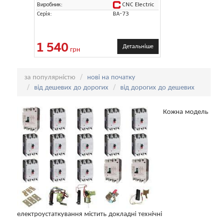
CNC Electric
Виробник:
Серія:
ВА-73
1 540
Детальніше
грн
Сортування:
за популярністю
нові на початку
від дешевих до дорогих
від дорогих до дешевих
Кожна модель
електроустаткування містить докладні технічні