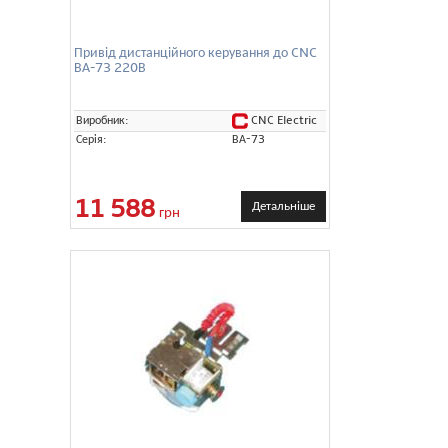
Привід дистанційного керування до CNC
ВА-73 220В
CNC Electric
Виробник:
Серія:
ВА-73
11 588
Детальніше
грн