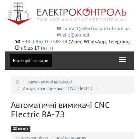
✉
contact@electrocontrol.com.ua
✉
el_c@ukr.net
☎
+38 (096) 161-08-18
(Viber, WhatsApp, Telegram)
з 9 до 17 ПН-ПТ
Toggle
Категорії і фільтри
navigat
⌂
Автоматичні вимикачі
Автоматичні вимикачі CNC Electric
Автоматичні вимикачі CNC
Electric ВА-73
22 товарів
Сортування:
за популярністю
нові на початку