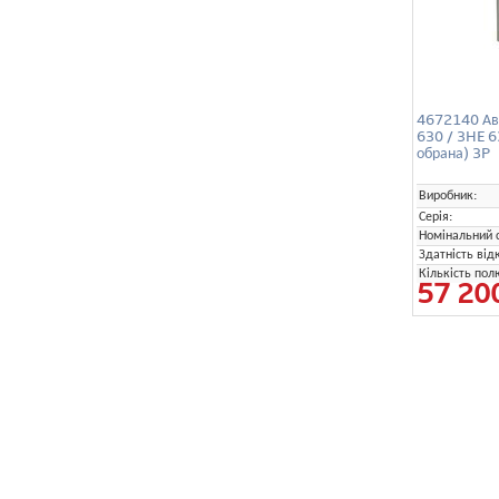
4672140 Ав
630 / 3HE 6
обрана) 3P
Виробник:
Серія:
Номінальний с
Здатність від
Кількість пол
57 20