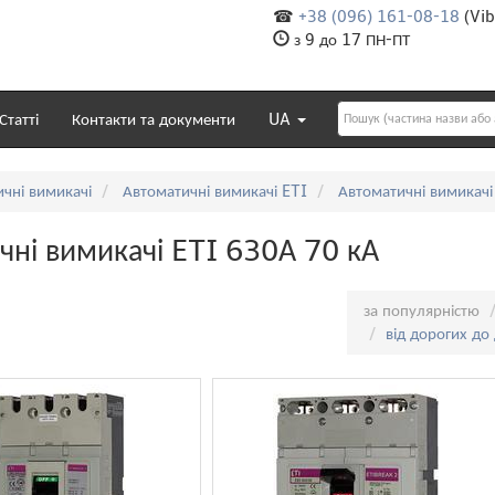
☎
+38 (096) 161-08-18
(Vib
з 9 до 17 ПН-ПТ
Статті
Контакти та документи
UA
чні вимикачі
Автоматичні вимикачі ETI
Автоматичні вимикач
чні вимикачі ETI 630А 70 кА
Сортування:
за популярністю
від дорогих до