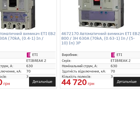
томатичний вимикач ETI EB2
4672170 Автоматичний вимикач ETI EB2
30A (70kA, (0.4-1) In /
800 / 3H 630A (70kA, (0.63-1) In / (5-
10) In) 3P
ETI
ETI
Виробник:
ETIBREAK 2
Серія:
ETIBREAK 2
трум, А:
630
Номінальний струм, А:
630
ключення, кА:
70
Здатність відключення, кА:
70
юсів:
3
Кількість полюсів:
3
0
44 720
Детальніше
Детальніше
грн
грн