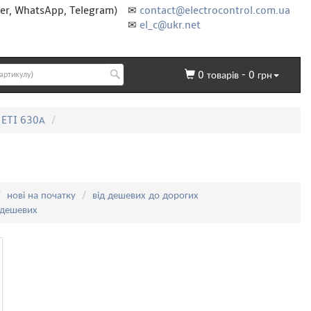
er, WhatsApp, Telegram)
✉
contact@electrocontrol.com.ua
✉
el_c@ukr.net
0
товарів -
0
грн
і ETI 630А
нові на початку
від дешевих до дорогих
 дешевих