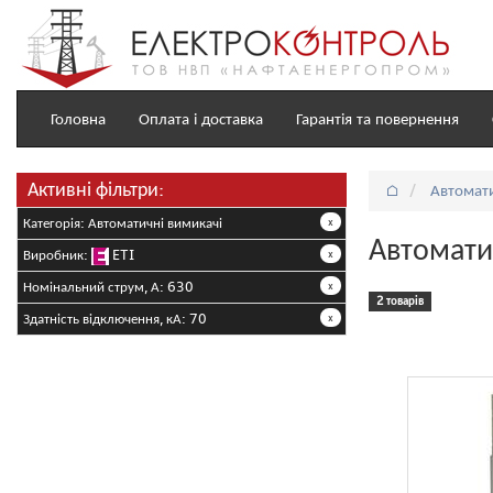
Головна
Оплата і доставка
Гарантія та повернення
Активні фільтри:
⌂
Автомати
Категорія: Автоматичні вимикачі
x
Автомати
Виробник:
ETI
x
Номінальний струм, А: 630
x
2 товарів
Здатність відключення, кА: 70
x