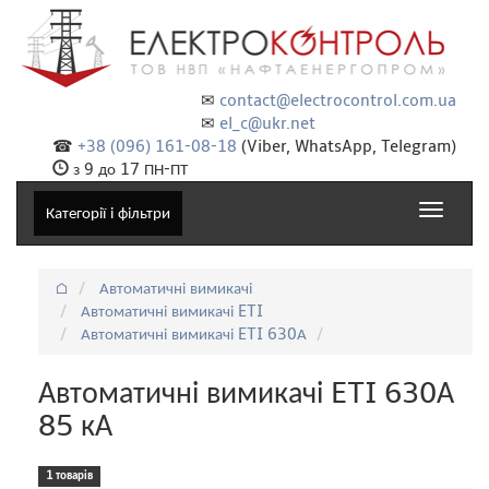
✉
contact@electrocontrol.com.ua
✉
el_c@ukr.net
☎
+38 (096) 161-08-18
(Viber, WhatsApp, Telegram)
з 9 до 17 ПН-ПТ
Toggle
Категорії і фільтри
navigat
⌂
Автоматичні вимикачі
Автоматичні вимикачі ETI
Автоматичні вимикачі ETI 630А
Автоматичні вимикачі ETI 630А
85 кА
1 товарів