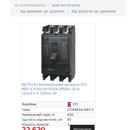
Сортування:
за популярністю
нові на початку
від дешевих до дорогих
від дорогих до дешевих
4673143 Автоматичний вимикач ETI
NBS-E 630/3H 630A (85kA, (0.4-
1)In/(1.5-10)In) 3P
ETI
Виробник:
Серія:
ETIBREAK NBS-E
Номінальний струм, А:
630
Здатність відключення, кА:
85
Кількість полюсів:
3
22 620
Детальніше