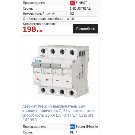
E.NEXT
Производитель:
Серия:
INDUSTRIAL
Номинальный ток, А:
32
Отключающая способность, кА:
10
Количество полюсов:
1
198
Подробнее
грн
Автоматический выключатель 32А,
кривая отключения С, 3+N полюса, откл.
способность 10 кА EATON PL7-C32/3N
263998
Eaton (Moeller)
Производитель:
Серия:
PL-7