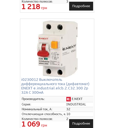
Количество полюсов:
3
1 218
Подробнее
грн
i0230012 Выключатель
дифференциального тока (дифавтомат)
ENEXT e.industrial.elcb.2.C32.300 2р
32А С 300мА
E.NEXT
Производитель:
Серия:
INDUSTRIAL
Номинальный ток, А:
32
Отключающая способность, кА:
10
Количество полюсов:
2
1 069
Подробнее
грн