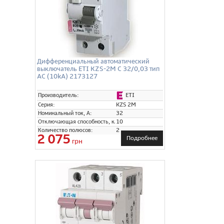
Дифференциальный автоматический
выключатель ETI KZS-2M C 32/0,03 тип
AC (10kA) 2173127
ETI
Производитель:
Серия:
KZS 2M
Номинальный ток, А:
32
Отключающая способность, кА:
10
Количество полюсов:
2
2 075
Подробнее
грн