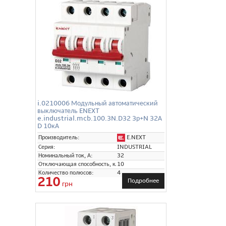
i.0210006 Модульный автоматический
выключатель ENEXT
e.industrial.mcb.100.3N.D32 3р+N 32А
D 10кА
E.NEXT
Производитель:
Серия:
INDUSTRIAL
Номинальный ток, А:
32
Отключающая способность, кА:
10
Количество полюсов:
4
210
Подробнее
грн