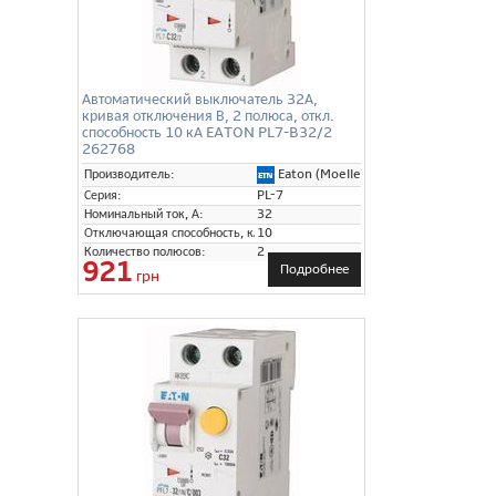
Автоматический выключатель 32А,
кривая отключения В, 2 полюса, откл.
способность 10 кА EATON PL7-B32/2
262768
Eaton (Moeller)
Производитель:
Серия:
PL-7
Номинальный ток, А:
32
Отключающая способность, кА:
10
Количество полюсов:
2
921
Подробнее
грн