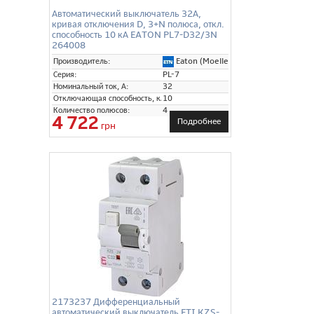
Автоматический выключатель 32А,
кривая отключения D, 3+N полюса, откл.
способность 10 кА EATON PL7-D32/3N
264008
Eaton (Moeller)
Производитель:
Серия:
PL-7
Номинальный ток, А:
32
Отключающая способность, кА:
10
Количество полюсов:
4
4 722
Подробнее
грн
2173237 Дифференциальный
автоматический выключатель ETI KZS-