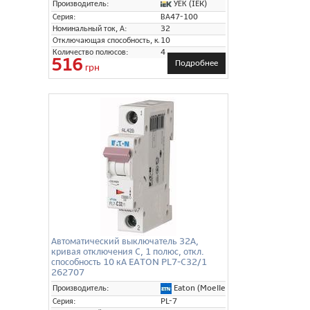
УЕК (IEK)
Производитель:
Серия:
ВА47-100
Номинальный ток, А:
32
Отключающая способность, кА:
10
Количество полюсов:
4
516
Подробнее
грн
Автоматический выключатель 32А,
кривая отключения C, 1 полюс, откл.
способность 10 кА EATON PL7-C32/1
262707
Eaton (Moeller)
Производитель:
Серия:
PL-7