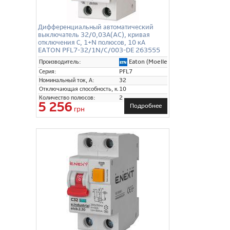
Дифференциальный автоматический
выключатель 32/0,03А(AC), кривая
отключения С, 1+N полюсов, 10 кА
EATON PFL7-32/1N/C/003-DE 263555
Eaton (Moeller)
Производитель:
Серия:
PFL7
Номинальный ток, А:
32
Отключающая способность, кА:
10
Количество полюсов:
2
5 256
Подробнее
грн