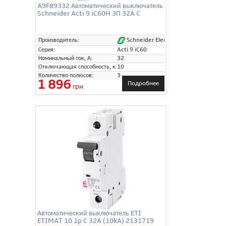
A9F89332 Автоматический выключатель
Schneider Acti 9 iC60H 3П 32A C
Schneider Electric
Производитель:
Серия:
Acti 9 iC60
Номинальный ток, А:
32
Отключающая способность, кА:
10
Количество полюсов:
3
1 896
Подробнее
грн
Автоматический выключатель ETI
ETIMAT 10 1p C 32A (10kA) 2131719