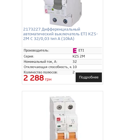
2173227 Дифференциальный
автоматический выключатель ETI KZS-
2M C 32/0,03 тип A (10kA)
ETI
Производитель:
Серия:
KZS 2M
Номинальный ток, А:
32
Отключающая способность, кА:
10
Количество полюсов:
2
2 288
Подробнее
грн