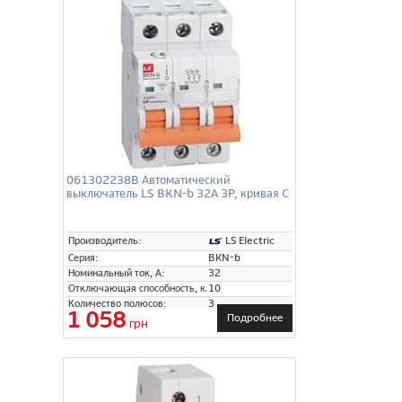
061302238B Автоматический
выключатель LS BKN-b 32А 3P, кривая C
LS Electric
Производитель:
Серия:
BKN-b
Номинальный ток, А:
32
Отключающая способность, кА:
10
Количество полюсов:
3
1 058
Подробнее
грн