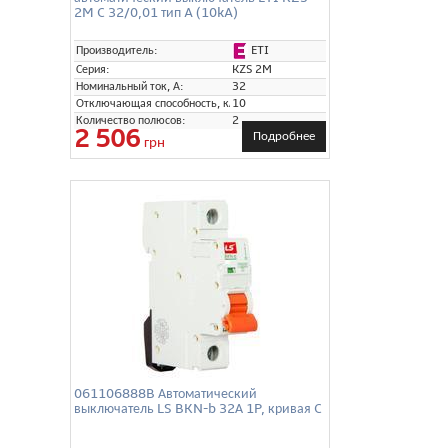
2M C 32/0,01 тип A (10kA)
ETI
Производитель:
Серия:
KZS 2M
Номинальный ток, А:
32
Отключающая способность, кА:
10
Количество полюсов:
2
2 506
Подробнее
грн
061106888B Автоматический
выключатель LS BKN-b 32А 1P, кривая C