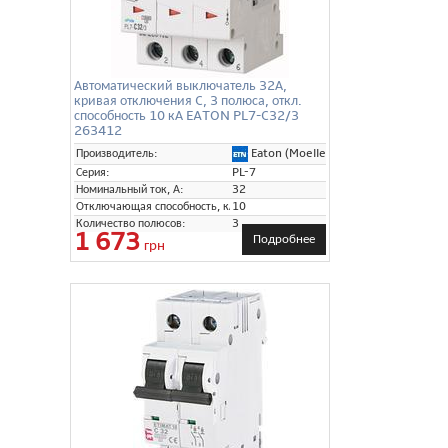
Автоматический выключатель 32А,
кривая отключения C, 3 полюса, откл.
способность 10 кА EATON PL7-C32/3
263412
Eaton (Moeller)
Производитель:
Серия:
PL-7
Номинальный ток, А:
32
Отключающая способность, кА:
10
Количество полюсов:
3
1 673
Подробнее
грн