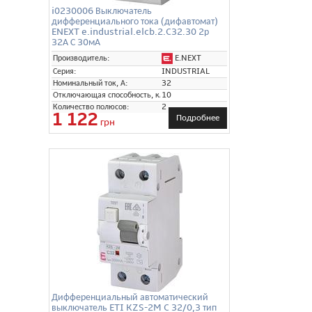
i0230006 Выключатель
дифференциального тока (дифавтомат)
ENEXT e.industrial.elcb.2.C32.30 2р
32А С 30мА
E.NEXT
Производитель:
Серия:
INDUSTRIAL
Номинальный ток, А:
32
Отключающая способность, кА:
10
Количество полюсов:
2
1 122
Подробнее
грн
Дифференциальный автоматический
выключатель ETI KZS-2M C 32/0,3 тип