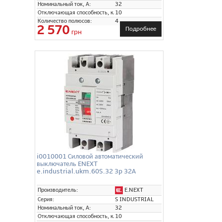
Номинальный ток, А:
32
Отключающая способность, кА:
10
Количество полюсов:
4
2 570
Подробнее
грн
i0010001 Силовой автоматический
выключатель ENEXT
e.industrial.ukm.60S.32 3p 32А
E.NEXT
Производитель:
Серия:
S INDUSTRIAL
Номинальный ток, А:
32
Отключающая способность, кА:
10