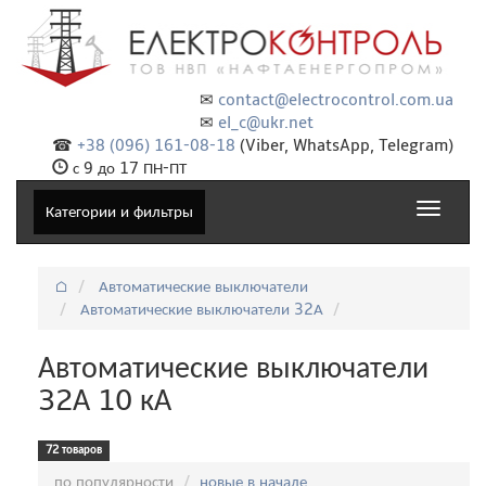
✉
contact@electrocontrol.com.ua
✉
el_c@ukr.net
☎
+38 (096) 161-08-18
(Viber, WhatsApp, Telegram)
с 9 до 17 ПН-ПТ
Toggle
Категории и фильтры
navigat
⌂
Автоматические выключатели
Автоматические выключатели 32А
Автоматические выключатели
32А 10 кА
72 товаров
Сортировка:
по популярности
новые в начале