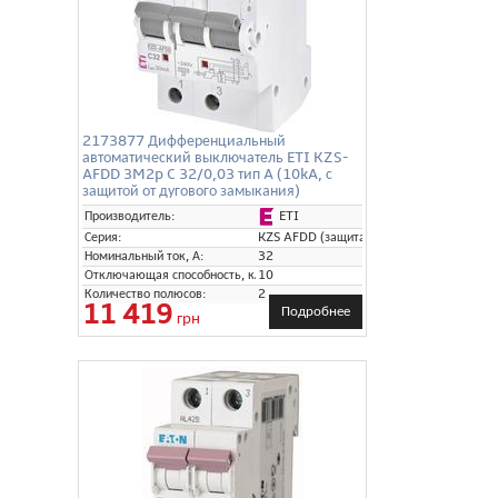
2173877 Дифференциальный
автоматический выключатель ETI KZS-
AFDD 3M2p C 32/0,03 тип A (10kA, с
защитой от дугового замыкания)
ETI
Производитель:
Серия:
KZS AFDD (защита от дугового замыкани
Номинальный ток, А:
32
Отключающая способность, кА:
10
Количество полюсов:
2
11 419
Подробнее
грн