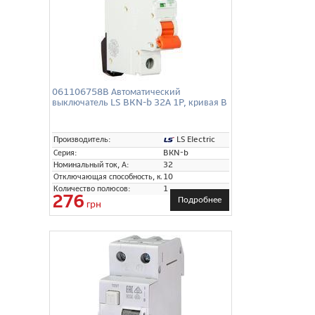
061106758B Автоматический
выключатель LS BKN-b 32А 1P, кривая B
LS Electric
Производитель:
Серия:
BKN-b
Номинальный ток, А:
32
Отключающая способность, кА:
10
Количество полюсов:
1
276
Подробнее
грн