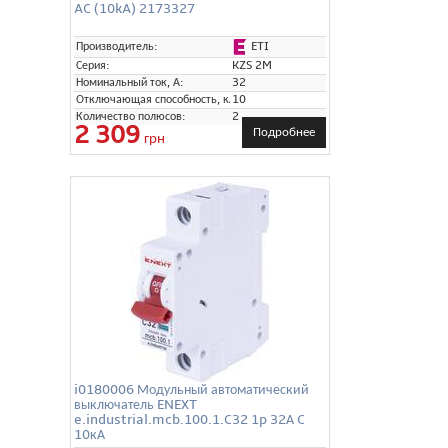
AC (10kA) 2173327
ETI
Производитель:
Серия:
KZS 2M
Номинальный ток, А:
32
Отключающая способность, кА:
10
Количество полюсов:
2
2 309
Подробнее
грн
i0180006 Модульный автоматический
выключатель ENEXT
e.industrial.mcb.100.1.C32 1p 32А C
10кА