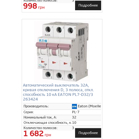
Количество полюсов:
3
998
Подробнее
грн
Автоматический выключатель 32А,
кривая отключения D, 3 полюса, откл.
способность 10 кА EATON PL7-D32/3
263424
Eaton (Moeller)
Производитель:
Серия:
PL-7
Номинальный ток, А:
32
Отключающая способность, кА:
10
Количество полюсов:
3
1 682
Подробнее
грн