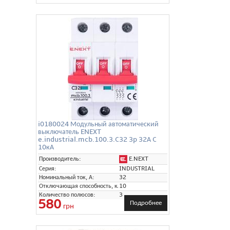
i0180024 Модульный автоматический
выключатель ENEXT
e.industrial.mcb.100.3.C32 3p 32А C
10кА
E.NEXT
Производитель:
Серия:
INDUSTRIAL
Номинальный ток, А:
32
Отключающая способность, кА:
10
Количество полюсов:
3
580
Подробнее
грн