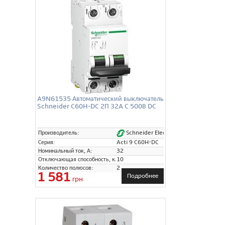
A9N61535 Автоматический выключатель
Schneider C60H-DC 2П 32A C 500В DC
Schneider Electric
Производитель:
Серия:
Acti 9 C60H-DC
Номинальный ток, А:
32
Отключающая способность, кА:
10
Количество полюсов:
2
1 581
Подробнее
грн