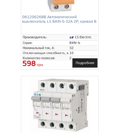
061206268B Автоматический
выключатель LS BKN-b 32А 2P, кривая B
LS Electric
Производитель:
Серия:
BKN-b
Номинальный ток, А:
32
Отключающая способность, кА:
10
Количество полюсов:
2
598
Подробнее
грн