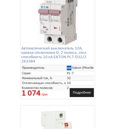
Автоматический выключатель 32А,
кривая отключения D, 2 полюса, откл.
способность 10 кА EATON PL7-D32/2
263384
Eaton (Moeller)
Производитель:
Серия:
PL-7
Номинальный ток, А:
32
Отключающая способность, кА:
10
Количество полюсов:
2
1 074
Подробнее
грн