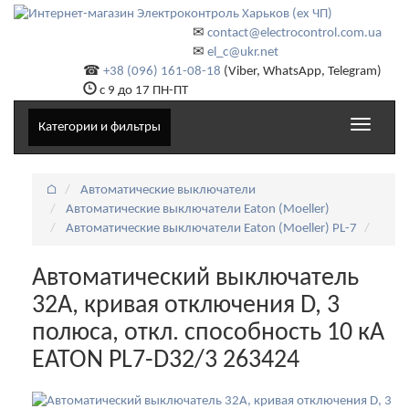
✉
contact@electrocontrol.com.ua
✉
el_c@ukr.net
☎
+38 (096) 161-08-18
(Viber, WhatsApp, Telegram)
с 9 до 17 ПН-ПТ
Toggle
Категории и фильтры
navigati
⌂
Автоматические выключатели
Автоматические выключатели Eaton (Moeller)
Автоматические выключатели Eaton (Moeller) PL-7
Автоматический выключатель
32А, кривая отключения D, 3
полюса, откл. способность 10 кА
EATON PL7-D32/3 263424