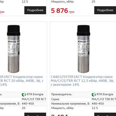
Ар:
12.5
Мощность, кВАр:
25
5 876
Подробнее
Подробнее
грн
грн
R1RCT Конденсатор серии
C4401255TER1RCT Конденсатор серии
 RCT 20 кВАр, 440В, 3ф, с
MA/C/CE/TER RCT 12,5 кВАр, 440В, 3ф,
 14%
с реакторами 14%
RTR Energia
RTR Energia
ь:
Производитель:
MA/C/CE TER RCT
Серия:
MA/C/CE TER RC
напряжение, В:
440-450
Номинальное напряжение, В:
440-450
Ар:
20
Мощность, кВАр:
12.5