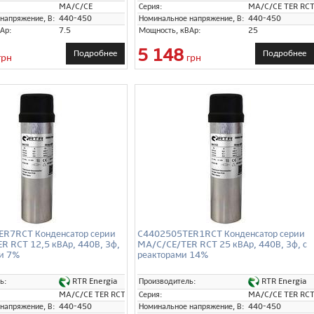
MA/C/CE
Серия:
MA/C/CE TER RC
напряжение, В:
440-450
Номинальное напряжение, В:
440-450
Ар:
7.5
Мощность, кВАр:
25
5 148
Подробнее
Подробнее
грн
грн
R7RCT Конденсатор серии
C4402505TER1RCT Конденсатор серии
R RCT 12,5 кВАр, 440В, 3ф,
MA/C/CE/TER RCT 25 кВАр, 440В, 3ф, с
ми 7%
реакторами 14%
RTR Energia
RTR Energia
ь:
Производитель:
MA/C/CE TER RCT
Серия:
MA/C/CE TER RC
напряжение, В:
440-450
Номинальное напряжение, В:
440-450