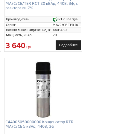
MA/C/CE/TER RCT 20 кВАр, 440В, 3ф, с
реакторами 7%
RTR Energia
Производитель:
Серия:
MA/C/CE TER RCT
Номинальное напряжение, В:
440-450
Мощность, кВАр:
20
3 640
Подробнее
грн
C44005050000000 Конденсатор RTR
MA/C/CE 5 кВАр, 440В, 3ф