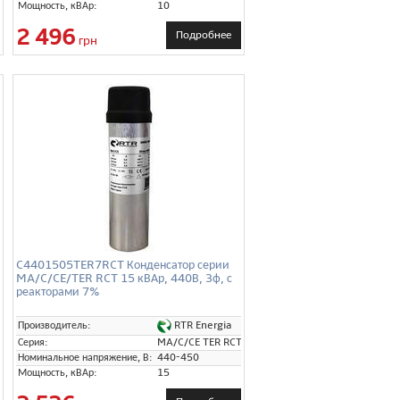
Мощность, кВАр:
10
2 496
Подробнее
грн
C4401505TER7RCT Конденсатор серии
MA/C/CE/TER RCT 15 кВАр, 440В, 3ф, с
реакторами 7%
RTR Energia
Производитель:
T
Серия:
MA/C/CE TER RCT
Номинальное напряжение, В:
440-450
Мощность, кВАр:
15