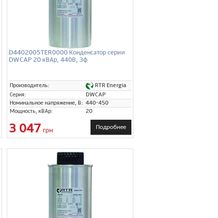
D4402005TER0000 Конденсатор серии
DWCAP 20 кВАр, 440В, 3ф
RTR Energia
Производитель:
Серия:
DWCAP
Номинальное напряжение, В:
440-450
Мощность, кВАр:
20
3 047
Подробнее
грн