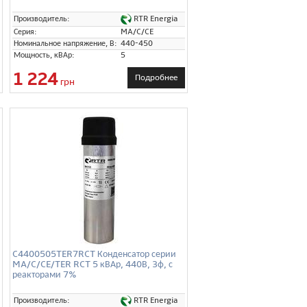
RTR Energia
Производитель:
T
Серия:
MA/C/CE
Номинальное напряжение, В:
440-450
Мощность, кВАр:
5
1 224
Подробнее
грн
C4400505TER7RCT Конденсатор серии
MA/C/CE/TER RCT 5 кВАр, 440В, 3ф, с
реакторами 7%
RTR Energia
Производитель: