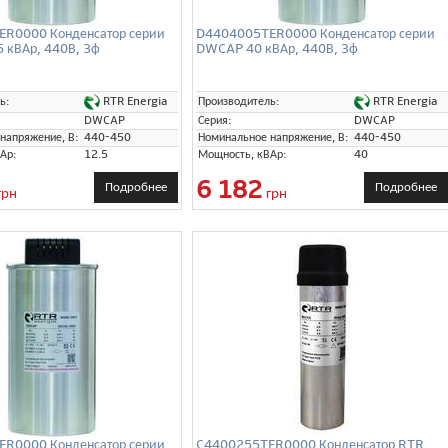
R0000 Конденсатор серии
D4404005TER0000 Конденсатор серии
 кВАр, 440В, 3ф
DWCAP 40 кВАр, 440В, 3ф
RTR Energia
RTR Energia
ь:
Производитель:
DWCAP
Серия:
DWCAP
напряжение, В:
440-450
Номинальное напряжение, В:
440-450
Ар:
12.5
Мощность, кВАр:
40
6 182
Подробнее
Подробнее
грн
грн
R0000 Конденсатор серии
C4400255TER0000 Конденсатор RTR