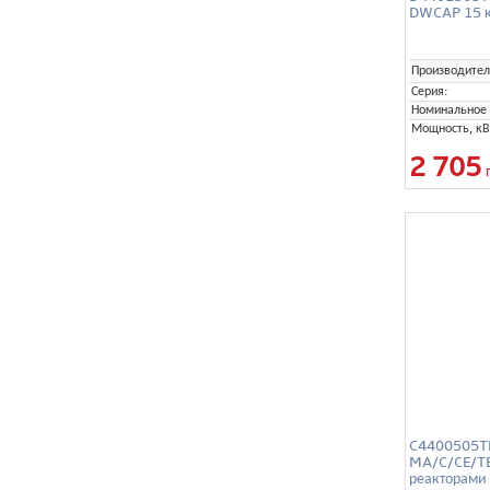
DWCAP 15 к
Производител
Серия:
Номинальное 
Мощность, кВ
2 705
C4400505TE
MA/C/CE/TER
реакторами