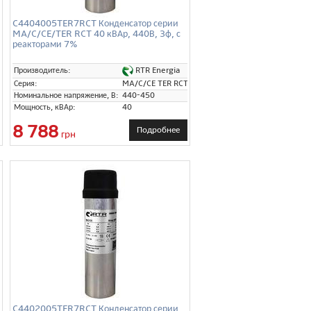
C4404005TER7RCT Конденсатор серии
MA/C/CE/TER RCT 40 кВАр, 440В, 3ф, с
реакторами 7%
RTR Energia
Производитель:
Серия:
MA/C/CE TER RCT
Номинальное напряжение, В:
440-450
Мощность, кВАр:
40
8 788
Подробнее
грн
C4402005TER7RCT Конденсатор серии