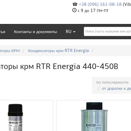
☎
+38 (096) 161-08-18
(Vib
с 9 до 17 ПН-ПТ
тьи
Контакты и документы
RU
аторы КРМ
Конденсаторы крм RTR Energia
торы крм RTR Energia 440-450В
Сортировка:
по популярности
от дорогих к 