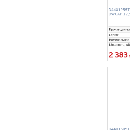
D4401255TE
DWCAP 12,5
Производител
Серия:
Номинальное 
Мощность, кВ
2 383
D4401505TE