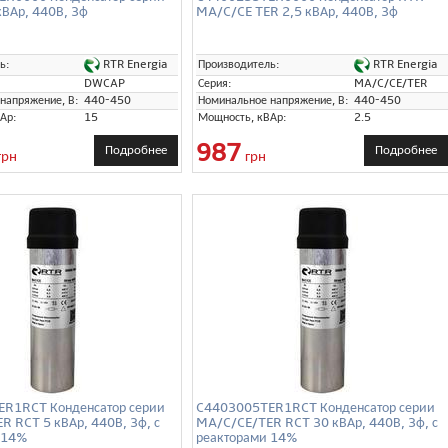
ВАр, 440В, 3ф
MA/C/CE TER 2,5 кВАр, 440В, 3ф
RTR Energia
RTR Energia
ь:
Производитель:
DWCAP
Серия:
MA/C/CE/TER
напряжение, В:
440-450
Номинальное напряжение, В:
440-450
Ар:
15
Мощность, кВАр:
2.5
987
Подробнее
Подробнее
грн
грн
R1RCT Конденсатор серии
C4403005TER1RCT Конденсатор серии
 RCT 5 кВАр, 440В, 3ф, с
MA/C/CE/TER RCT 30 кВАр, 440В, 3ф, с
 14%
реакторами 14%