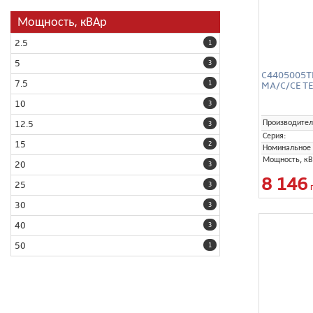
Мощность, кВАр
2.5
1
5
3
C4405005TE
7.5
MA/C/CE TE
1
10
3
Производител
12.5
3
Серия:
15
2
Номинальное 
Мощность, кВ
20
3
8 146
25
3
30
3
40
3
50
1