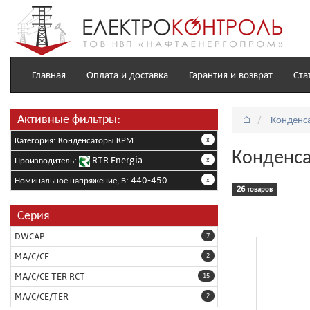
Главная
Оплата и доставка
Гарантия и возврат
Ста
Активные фильтры:
⌂
Конденс
Категория: Конденсаторы КРМ
x
Конденса
Производитель:
RTR Energia
x
Номинальное напряжение, В: 440-450
x
26 товаров
Серия
DWCAP
7
MA/C/CE
2
MA/C/CE TER RCT
15
MA/C/CE/TER
2