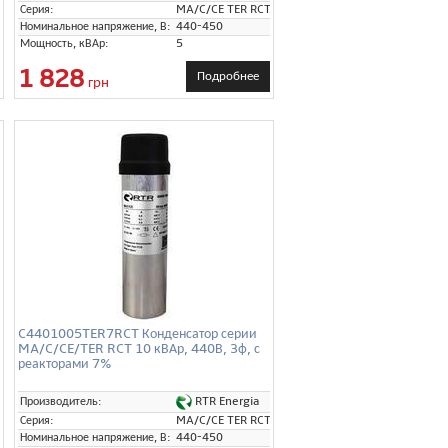
T
Серия:
MA/C/CE TER RCT
Номинальное напряжение, В:
440-450
Мощность, кВАр:
5
1 828
Подробнее
грн
C4401005TER7RCT Конденсатор серии
MA/C/CE/TER RCT 10 кВАр, 440В, 3ф, с
реакторами 7%
RTR Energia
Производитель:
T
Серия:
MA/C/CE TER RCT
Номинальное напряжение, В:
440-450