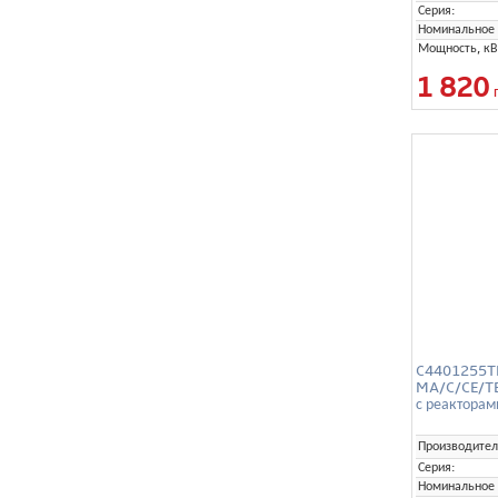
Серия:
Номинальное 
Мощность, кВ
1 820
C4401255TE
MA/C/CE/TE
с реактора
Производител
Серия:
Номинальное 