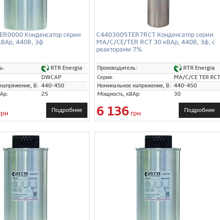
R0000 Конденсатор серии
C4403005TER7RCT Конденсатор серии
ВАр, 440В, 3ф
MA/C/CE/TER RCT 30 кВАр, 440В, 3ф, с
реакторами 7%
RTR Energia
RTR Energia
ь:
Производитель:
DWCAP
Серия:
MA/C/CE TER RC
напряжение, В:
440-450
Номинальное напряжение, В:
440-450
Ар:
25
Мощность, кВАр:
30
6 136
Подробнее
Подробнее
грн
грн