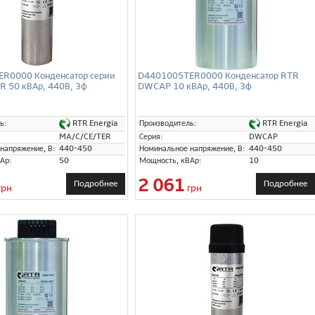
R0000 Конденсатор серии
D4401005TER0000 Конденсатор RTR
R 50 кВАр, 440В, 3ф
DWCAP 10 кВАр, 440В, 3ф
RTR Energia
RTR Energia
ь:
Производитель:
MA/C/CE/TER
Серия:
DWCAP
напряжение, В:
440-450
Номинальное напряжение, В:
440-450
Ар:
50
Мощность, кВАр:
10
2 061
Подробнее
Подробнее
грн
грн