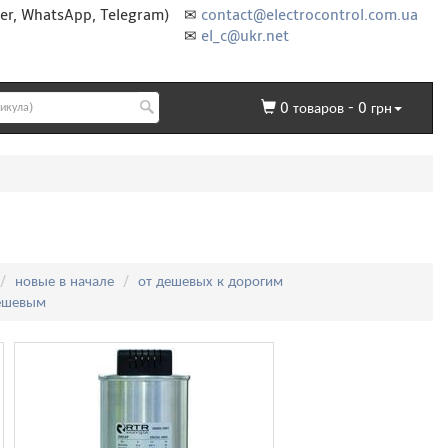
er, WhatsApp, Telegram)
✉
contact@electrocontrol.com.ua
✉
el_c@ukr.net
0
товаров -
0
грн
новые в начале
от дешевых к дорогим
дешевым