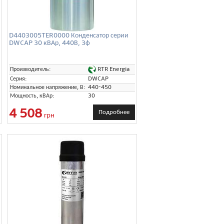
D4403005TER0000 Конденсатор серии
DWCAP 30 кВАр, 440В, 3ф
RTR Energia
Производитель:
T
Серия:
DWCAP
Номинальное напряжение, В:
440-450
Мощность, кВАр:
30
4 508
Подробнее
грн