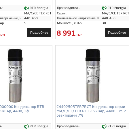
RTR Energia
RTR Energia
ь:
Производитель:
MA/C/CE TER RCT
Серия:
MA/C/CE TER RC
напряжение, В:
440-450
Номинальное напряжение, В:
440-450
Ар:
5
Мощность, кВАр:
30
8 991
Подробнее
Подробнее
грн
грн
00000 Конденсатор RTR
C4402505TER7RCT Конденсатор серии
5 кВАр, 440В, 3ф
MA/C/CE/TER RCT 25 кВАр, 440В, 3ф, с
реакторами 7%
RTR Energia
RTR Energia
ь:
Производитель: