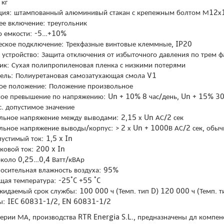
 кг
ция: штампованный алюминивый стакан с крепежным болтом М12х
ее включение: треугольник
о емкости: -5…+10%
еское подключение: Трехфазные винтовые клеммные, IP20
 устройство: Защита отключения от избыточного давления по трем ф
ик: Сухая полипропиленовая пленка с низкими потерями
ель: Полиуретановая самозатухающая смола V1
е положение: Положение произвольное
ое превышение по напряжению: Un + 10% 8 час/день, Un + 15% 30
с. допустимое значение
льное напряжение между выводами: 2,15 х Un АС/2 сек
льное напряжение выводы/корпус: ˃ 2 х Un + 1000В АС/2 сек, обы
пустимый ток: 1,5 x In
ковой ток: 200 x In
около 0,25…0,4 Ватт/кВАр
носительная влажность воздуха: 95%
ая температура: -25˚C +55 ˚C
ожидаемый срок службы: 100 000 ч (Темп. тип D) 120 000 ч (Темп. т
ы: IEC 60831-1/2, EN 60831-1/2
ерии МА, производства RTR Energia S.L., предназначены дл компенс