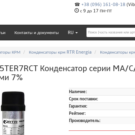
☎
+38 (096) 161-08-18
(Vib
с 9 до 17 ПН-ПТ
тьи
Контакты и документы
RU
аторы КРМ
Конденсаторы крм RTR Energia
Конденсаторы кр
TER7RCT Конденсатор серии MA/C/C
ами 7%
Наличие:
Срок поставки:
Гарантия:
Рейтинг:
Производитель: