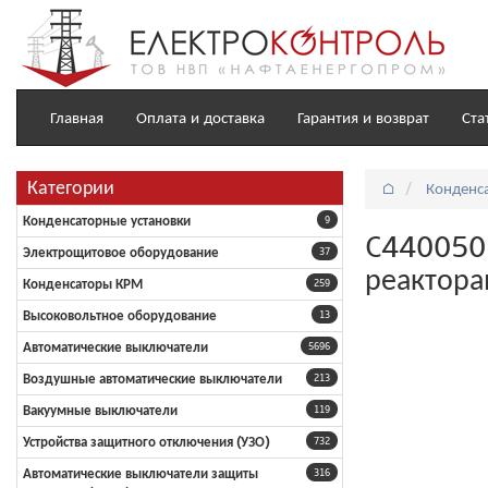
Главная
Оплата и доставка
Гарантия и возврат
Ста
Категории
⌂
Конденс
Конденсаторные установки
9
C4400505
Электрощитовое оборудование
37
реактор
Конденсаторы КРМ
259
Высоковольтное оборудование
13
Автоматические выключатели
5696
Воздушные автоматические выключатели
213
Вакуумные выключатели
119
Устройства защитного отключения (УЗО)
732
Автоматические выключатели защиты
316