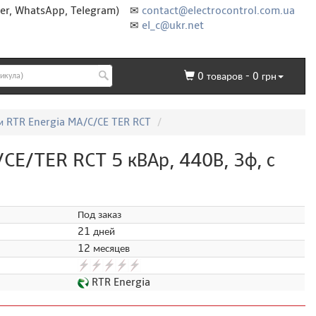
er, WhatsApp, Telegram)
✉
contact@electrocontrol.com.ua
✉
el_c@ukr.net
0
товаров -
0
грн
м RTR Energia MA/C/CE TER RCT
E/TER RCT 5 кВАр, 440В, 3ф, с
Под заказ
21 дней
12 месяцев
RTR Energia