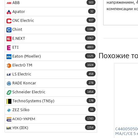
напряжением, 4
ABB
503
компенсации хо
Apator
32
CNC Electric
937
Chint
1186
E.NEXT
3367
ETI
4803
Похожие т
Eaton (Moeller)
1125
ElectrO TM
1024
LS Electric
458
RADE Koncar
278
Schneider Electric
1454
TechnoSystems (TNSy)
178
ZEZ Silko
56
АСКО-УКРЕМ
1743
УЕК (IEK)
1354
C440050500
MA/C/CE 5 