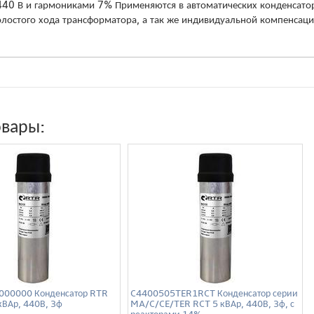
40 В и гармониками 7% Применяются в автоматических конденсаторн
лостого хода трансформатора, а так же индивидуальной компенсаци
овары:
00000 Конденсатор RTR
C4400505TER1RCT Конденсатор серии
кВАр, 440В, 3ф
MA/C/CE/TER RCT 5 кВАр, 440В, 3ф, с