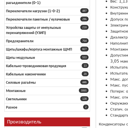
Вес: 1,13
разъединители (0-1)
Конструк
Переключатели нагрузки (1-0-2)
487
Внутренн
Допуск п
Переключатели пакетные / кулачковые
286
Электрич
Устройства защиты от импульсных
219
Защитное
перенапряжений (УЗИП)
Диэлектр
Предохранители
764
Наполнит
Монтажно
Щиты/шкафы/корпуса монтажные ЩМП
827
Допустим
Щиты модульные
553
3,05 мак
Кабельно-проводниковая продукция
13
Испытате
Испытате
Кабельные наконечники
20
Макс. до
Силовые разъёмы
446
Макс. пус
Потери: 
Монтажные
3065
Макс. от
Светильники
128
Окружающ
Разное
2
Статич. 
Стандарт
Производитель
Конденсаторы с