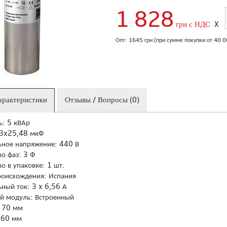
1 828
грн с НДС
X
Опт: 1645 грн (при сумме покупки от 40 
арактеристики
Отзывы / Вопросы (0)
: 5 кВАр
 3x25,48 мкФ
ное напряжение: 440 В
во фаз: 3 Ф
о в упаковке: 1 шт.
роисхождения: Испания
ный ток: 3 x 6,56 А
й модуль: Встроенный
 70 мм
260 мм