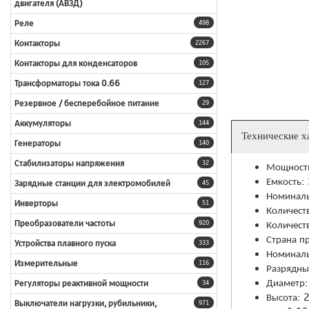
двигателя (АВЗД)
Реле
498
Контакторы
2267
Контакторы для конденсаторов
105
Трансформаторы тока 0.66
127
Резервное / бесперебойное питание
29
Аккумуляторы
144
Технические х
Генераторы
140
Стабилизаторы напряжения
32
Мощность
Емкость:
Зарядные станции для электромобилей
45
Номиналь
Инверторы
51
Количест
Преобразователи частоты
Количеств
920
Страна п
Устройства плавного пуска
333
Номиналь
Измерительные
116
Разрядны
Диаметр:
Регуляторы реактивной мощности
34
Высота: 
Выключатели нагрузки, рубильники,
971