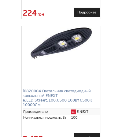
224
Подробнее
грн
l0820004 Светильник светодиодный
консольный ENEXT
e.LED.Street.100.6500 100Вт 6500К
10000Лм
E.NEXT
Производитель:
Номинальная мощность, Вт:
100