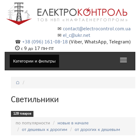
✉
contact@electrocontrol.com.ua
✉
el_c@ukr.net
☎
+38 (096) 161-08-18
(Viber, WhatsApp, Telegram)
с 9 до 17 ПН-ПТ
Toggle
Категории и фильтры
navigat
⌂
Светильники
128 товаров
Сортировка:
по популярности
новые в начале
от дешевых к дорогим
от дорогих к дешевым