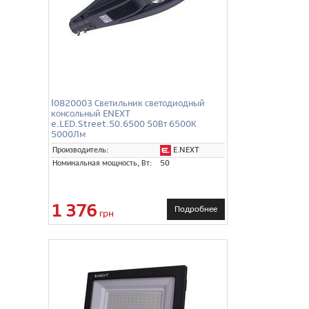
l0820003 Светильник светодиодный
консольный ENEXT
e.LED.Street.50.6500 50Вт 6500К
5000Лм
E.NEXT
Производитель:
Номинальная мощность, Вт:
50
1 376
Подробнее
грн