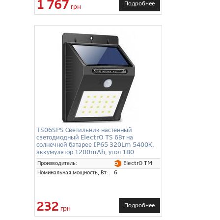
1 767
Подробнее
грн
TS06SPS Светильник настенный
светодиодный ElectrO TS 6Вт на
солнечной батарее IP65 320Lm 5400К,
аккумулятор 1200mAh, угол 180
градусов
ElectrO TM
Производитель:
Номинальная мощность, Вт:
6
232
Подробнее
грн