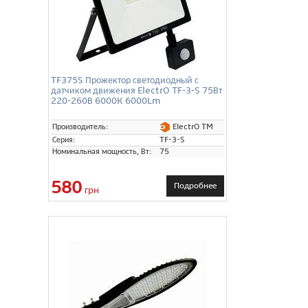
TF375S Прожектор светодиодный с
датчиком движения ElectrO TF-3-S 75Вт
220-260В 6000K 6000Lm
ElectrO TM
Производитель:
Серия:
TF-3-S
Номинальная мощность, Вт:
75
580
Подробнее
грн