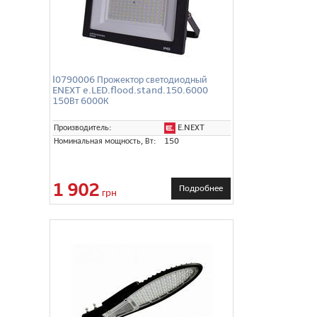
l0790006 Прожектор светодиодный
ENEXT e.LED.flood.stand.150.6000
150Вт 6000К
E.NEXT
Производитель:
Номинальная мощность, Вт:
150
1 902
Подробнее
грн