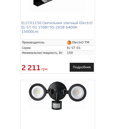
ELST01150 Светильник уличный ElectrO
EL-ST-01 150Вт 95-265В 6400K
15000Lm
ElectrO TM
Производитель:
Серия:
EL-ST-01
Номинальная мощность, Вт:
150
2 211
Подробнее
грн