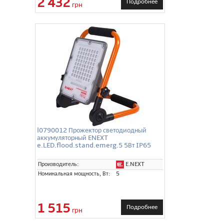
2 432
Подробнее
грн
l0790012 Прожектор светодиодный
аккумуляторный ENEXT
e.LED.flood.stand.emerg.5 5Вт IP65
E.NEXT
Производитель:
Номинальная мощность, Вт:
5
1 515
Подробнее
грн