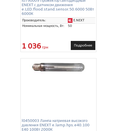
l0790009 Прожектор светодиодный
ENEXT с датчиком движения
e.LED.flood.stand.sensor.50.6000 50Вт
6000К
E.NEXT
Производитель:
Номинальная мощность, Вт:
50
1 036
Подробнее
грн
l0450003 Лампа натриевая высокого
давления ENEXT e.lamp.hps.e40.100
E40 100Вт 2000К