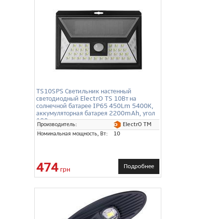
TS10SPS Светильник настенный
светодиодный ElectrO TS 10Вт на
солнечной батарее IP65 450Lm 5400К,
аккумуляторная батарея 2200mAh, угол
180 градусов
ElectrO TM
Производитель:
Номинальная мощность, Вт:
10
474
Подробнее
грн