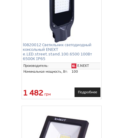
l0820012 Светильник светодиодный
консольный ENEXT
e.LED.street.stand.100.6500 100Вт
6500К IP65
E.NEXT
Производитель:
Номинальная мощность, Вт:
100
1 482
Подробнее
грн