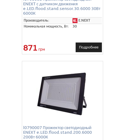
ENEXT с датчиком движения
e.LED.flood.stand.sensor.30.6000 30Вт
6000К
E.NEXT
Производитель:
Номинальная мощность, Вт:
30
871
Подробнее
грн
l0790007 Прожектор светодиодный
ENEXT e.LED.flood.stand.200.6000
200Вт 6000К