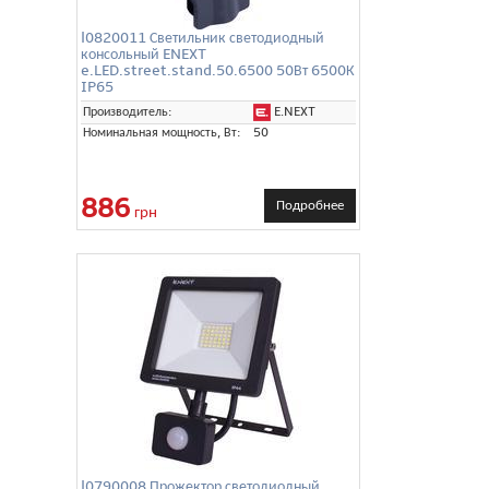
l0820011 Светильник светодиодный
консольный ENEXT
e.LED.street.stand.50.6500 50Вт 6500К
IP65
E.NEXT
Производитель:
Номинальная мощность, Вт:
50
886
Подробнее
грн
l0790008 Прожектор светодиодный