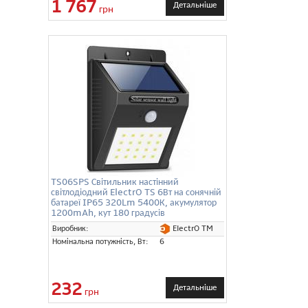
1 767
Детальніше
грн
TS06SPS Світильник настінний
світлодіодний ElectrO TS 6Вт на сонячній
батареї IP65 320Lm 5400К, акумулятор
1200mAh, кут 180 градусів
ElectrO TM
Виробник:
Номінальна потужність, Вт:
6
232
Детальніше
грн