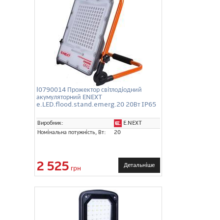
l0790014 Прожектор світлодіодний
акумуляторний ENEXT
e.LED.flood.stand.emerg.20 20Вт IP65
E.NEXT
Виробник:
Номінальна потужність, Вт:
20
2 525
Детальніше
грн