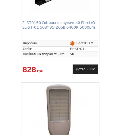
ELST0150 Світильник вуличний ElectrO
EL-ST-01 50Вт 95-265В 6400K 5000Lm
ElectrO TM
Виробник:
Серія:
EL-ST-01
Номінальна потужність, Вт:
50
828
Детальніше
грн