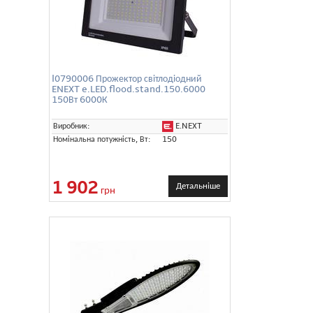
l0790006 Прожектор світлодіодний
ENEXT e.LED.flood.stand.150.6000
150Вт 6000К
E.NEXT
Виробник:
Номінальна потужність, Вт:
150
1 902
Детальніше
грн