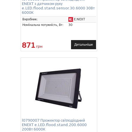
ENEXT з датчиком руху
e.LED.flood.stand.sensor.30.6000 30Вт
6000К
E.NEXT
Виробник:
Номінальна потужність, Вт:
30
871
Детальніше
грн
l0790007 Прожектор світлодіодний
ENEXT e.LED.flood.stand.200.6000
200Вт 6000К