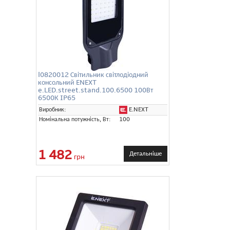
l0820012 Світильник світлодіодний
консольний ENEXT
e.LED.street.stand.100.6500 100Вт
6500К IP65
E.NEXT
Виробник:
Номінальна потужність, Вт:
100
1 482
Детальніше
грн