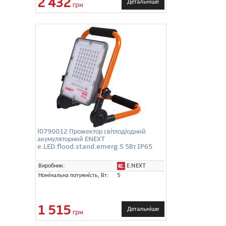
2 432
Детальніше
грн
l0790012 Прожектор світлодіодний
акумуляторний ENEXT
e.LED.flood.stand.emerg.5 5Вт IP65
E.NEXT
Виробник:
Номінальна потужність, Вт:
5
1 515
Детальніше
грн