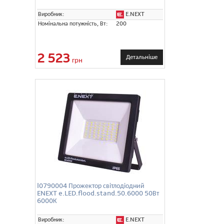
E.NEXT
Виробник:
Номінальна потужність, Вт:
200
2 523
Детальніше
грн
l0790004 Прожектор світлодіодний
ENEXT e.LED.flood.stand.50.6000 50Вт
6000К
E.NEXT
Виробник: