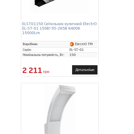
ELST01150 Світильник вуличний ElectrO
EL-ST-01 150Вт 95-265В 6400K
15000Lm
ElectrO TM
Виробник:
Серія:
EL-ST-01
Номінальна потужність, Вт:
150
2 211
Детальніше
грн