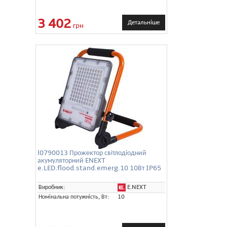
3 402
Детальніше
грн
l0790013 Прожектор світлодіодний
акумуляторний ENEXT
e.LED.flood.stand.emerg.10 10Вт IP65
E.NEXT
Виробник:
Номінальна потужність, Вт:
10