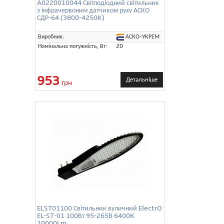
A0220010044 Світлодіодний світильник
з інфрачервоним датчиком руху АСКО
СДР-64 (3800-4250K)
АСКО-УКРЕМ
Виробник:
Номінальна потужність, Вт:
20
953
Детальніше
грн
ELST01100 Світильник вуличний ElectrO
EL-ST-01 100Вт 95-265В 6400K
10000Lm