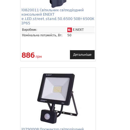
l0820011 Світильник світлодіодний
консольний ENEXT
e.LED.street.stand.50.6500 50Вт 6500К
IP65
E.NEXT
Виробник:
Номінальна потужність, Вт:
50
886
Детальніше
грн
l0790008 Прожектор світлодіодний