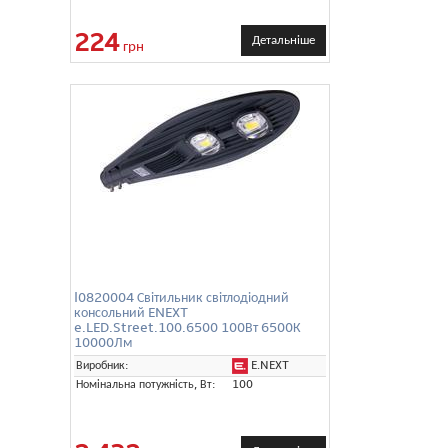
224
Детальніше
грн
l0820004 Світильник світлодіодний
консольний ENEXT
e.LED.Street.100.6500 100Вт 6500К
10000Лм
E.NEXT
Виробник:
Номінальна потужність, Вт:
100