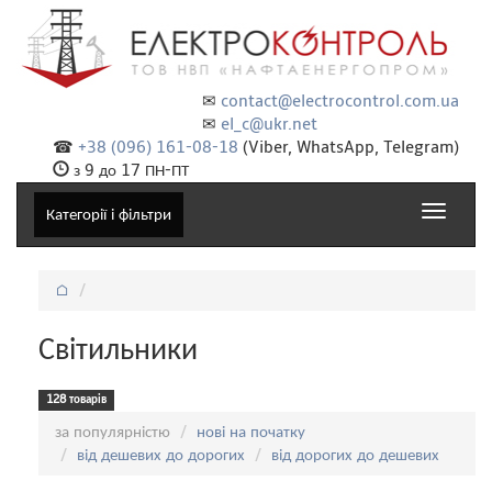
✉
contact@electrocontrol.com.ua
✉
el_c@ukr.net
☎
+38 (096) 161-08-18
(Viber, WhatsApp, Telegram)
з 9 до 17 ПН-ПТ
Toggle
Категорії і фільтри
navigat
⌂
Світильники
128 товарів
Сортування:
за популярністю
нові на початку
від дешевих до дорогих
від дорогих до дешевих