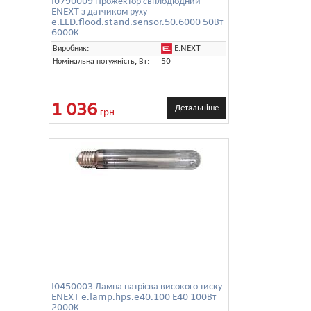
l0790009 Прожектор світлодіодний
ENEXT з датчиком руху
e.LED.flood.stand.sensor.50.6000 50Вт
6000К
E.NEXT
Виробник:
Номінальна потужність, Вт:
50
1 036
Детальніше
грн
l0450003 Лампа натрієва високого тиску
ENEXT e.lamp.hps.e40.100 E40 100Вт
2000К