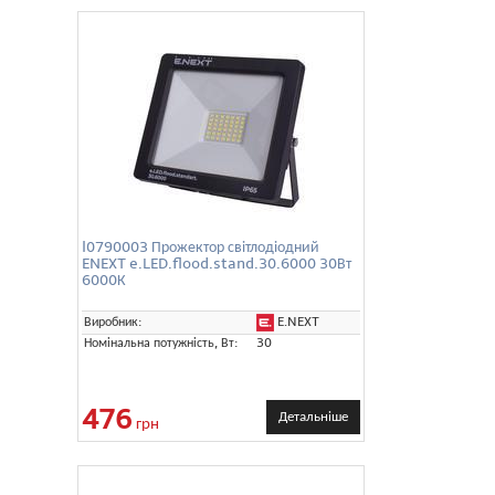
l0790003 Прожектор світлодіодний
ENEXT e.LED.flood.stand.30.6000 30Вт
6000К
E.NEXT
Виробник:
Номінальна потужність, Вт:
30
476
Детальніше
грн