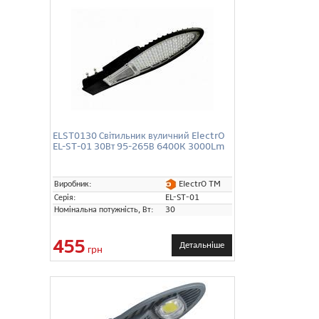
ELST0130 Світильник вуличний ElectrO
EL-ST-01 30Вт 95-265В 6400K 3000Lm
ElectrO TM
Виробник:
Серія:
EL-ST-01
Номінальна потужність, Вт:
30
455
Детальніше
грн