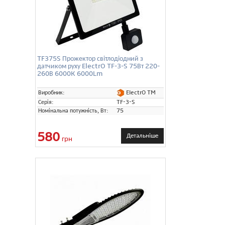
TF375S Прожектор світлодіодний з
датчиком руху ElectrO TF-3-S 75Вт 220-
260В 6000K 6000Lm
ElectrO TM
Виробник:
Серія:
TF-3-S
Номінальна потужність, Вт:
75
580
Детальніше
грн