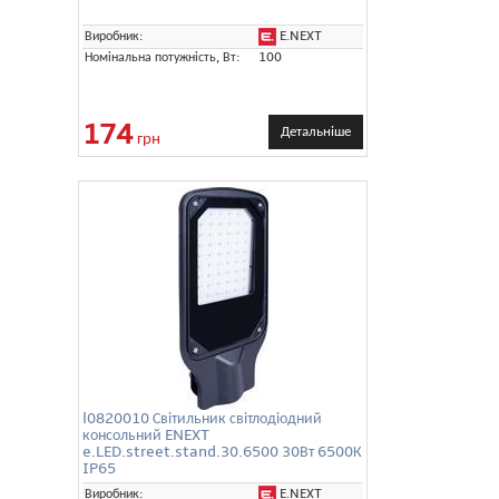
E.NEXT
Виробник:
Номінальна потужність, Вт:
100
174
Детальніше
грн
l0820010 Світильник світлодіодний
консольний ENEXT
e.LED.street.stand.30.6500 30Вт 6500К
IP65
E.NEXT
Виробник: