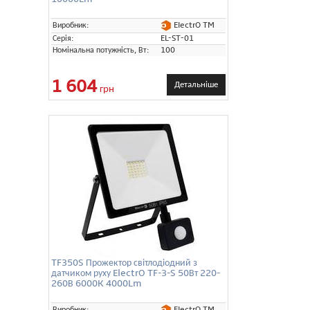
ElectrO TM
Виробник:
Серія:
EL-ST-01
Номінальна потужність, Вт:
100
1 604
Детальніше
грн
TF350S Прожектор світлодіодний з
датчиком руху ElectrO TF-3-S 50Вт 220-
260В 6000K 4000Lm
ElectrO TM
Виробник: