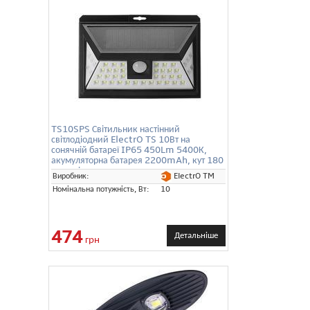
TS10SPS Світильник настінний
світлодіодний ElectrO TS 10Вт на
сонячній батареї IP65 450Lm 5400К,
акумуляторна батарея 2200mAh, кут 180
градусів
ElectrO TM
Виробник:
Номінальна потужність, Вт:
10
474
Детальніше
грн