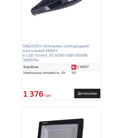
l0820003 Світильник світлодіодний
консольний ENEXT
e.LED.Street.50.6500 50Вт 6500К
5000Лм
E.NEXT
Виробник:
Номінальна потужність, Вт:
50
1 376
Детальніше
грн