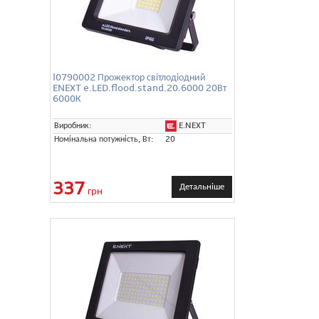
l0790002 Прожектор світлодіодний
ENEXT e.LED.flood.stand.20.6000 20Вт
6000К
E.NEXT
Виробник:
Номінальна потужність, Вт:
20
337
Детальніше
грн