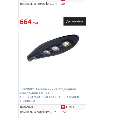
Номінальна потужність, Вт:
30
664
Детальніше
грн
l0820005 Світильник світлодіодний
консольний ENEXT
e.LED.Street.150.6500 150Вт 6500К
15000Лм
E.NEXT
Виробник:
Номінальна потужність, Вт:
150