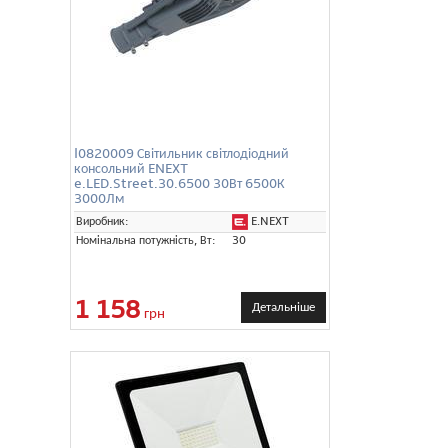
l0820009 Світильник світлодіодний
консольний ENEXT
e.LED.Street.30.6500 30Вт 6500К
3000Лм
E.NEXT
Виробник:
Номінальна потужність, Вт:
30
1 158
Детальніше
грн