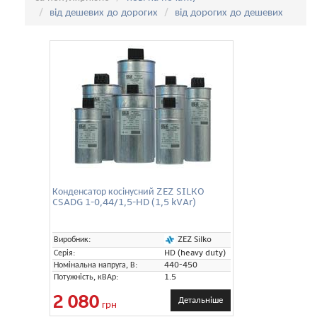
від дешевих до дорогих
від дорогих до дешевих
Конденсатор косінусний ZEZ SILKO
CSADG 1-0,44/1,5-HD (1,5 kVAr)
ZEZ Silko
Виробник:
Серія:
HD (heavy duty)
Номінальна напруга, В:
440-450
Потужність, кВАр:
1.5
2 080
Детальніше
грн