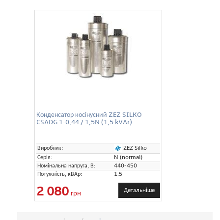
Конденсатор косінусний ZEZ SILKO
CSADG 1-0,44 / 1,5N (1,5 kVAr)
ZEZ Silko
Виробник:
Серія:
N (normal)
Номінальна напруга, В:
440-450
Потужність, кВАр:
1.5
2 080
Детальніше
грн
Сортування: