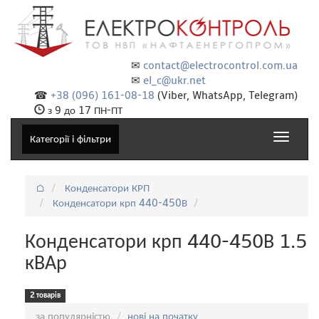
✉
contact@electrocontrol.com.ua
✉
el_c@ukr.net
☎
+38 (096) 161-08-18
(Viber, WhatsApp, Telegram)
з 9 до 17 ПН-ПТ
Toggle
Категорії і фільтри
navigat
⌂
Конденсатори КРП
Конденсатори крп 440-450В
Конденсатори крп 440-450В 1.5
кВАр
2 товарів
Сортування:
за популярністю
нові на початку