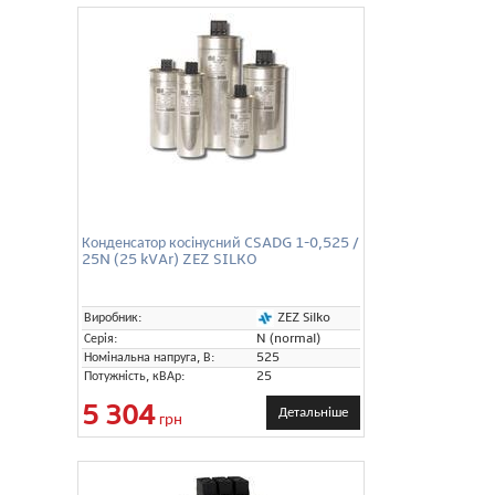
Конденсатор косінусний CSADG 1-0,525 /
25N (25 kVAr) ZEZ SILKO
ZEZ Silko
Виробник:
Серія:
N (normal)
Номінальна напруга, В:
525
Потужність, кВАр:
25
5 304
Детальніше
грн