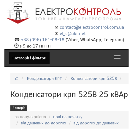
✉
contact@electrocontrol.com.ua
✉
el_c@ukr.net
☎
+38 (096) 161-08-18
(Viber, WhatsApp, Telegram)
з 9 до 17 ПН-ПТ
Toggle
Категорії і фільтри
navigat
⌂
Конденсатори КРП
Конденсатори крп 525В
Конденсатори крп 525В 25 кВАр
4 товарів
Сортування:
за популярністю
нові на початку
від дешевих до дорогих
від дорогих до дешевих