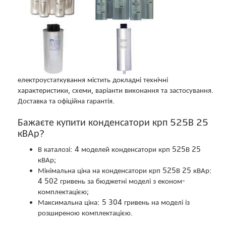
електроустаткування містить докладні технічні
характеристики, схеми, варіанти виконання та застосування.
Доставка та офіційна гарантія.
Бажаєте купити конденсатори крп 525В 25
кВАр?
В каталозі: 4 моделей конденсатори крп 525В 25
кВАр;
Мінімальна ціна на конденсатори крп 525В 25 кВАр:
4 502 гривень за бюджетні моделі з економ-
комплектацією;
Максимальна ціна: 5 304 гривень на моделі із
розширеною комплектацією.