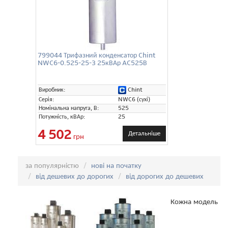
799044 Трифазний конденсатор Chint
NWC6-0.525-25-3 25кВАр AC525В
Chint
Виробник:
Серія:
NWC6 (сухі)
Номінальна напруга, В:
525
Потужність, кВАр:
25
4 502
Детальніше
грн
Сортування:
за популярністю
нові на початку
від дешевих до дорогих
від дорогих до дешевих
Кожна модель