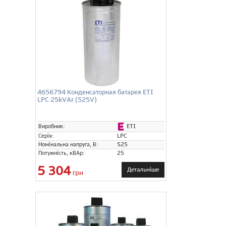
4656794 Конденсаторная батарея ETI
LPC 25kVAr (525V)
ETI
Виробник:
Серія:
LPC
Номінальна напруга, В:
525
Потужність, кВАр:
25
5 304
Детальніше
грн