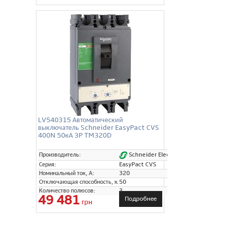
LV540315 Автоматический
выключатель Schneider EasyPact CVS
400N 50кА 3P TM320D
Schneider Electric
Производитель:
Серия:
EasyPact CVS
Номинальный ток, А:
320
Отключающая способность, кА:
50
Количество полюсов:
3
49 481
Подробнее
грн