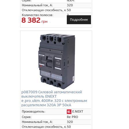
Серия:
NXM
Номинальный ток, А:
320
Отключающая способность, кА:
50
Количество полюсов:
3
8 382
Подробнее
грн
p087009 Силовой автоматический
выключатель ENEXT
e.pro.ukm.400Re.320 с электронным
расцепителем 320А 3P 50кА
E.NEXT
Производитель:
Серия:
Re PRO
Номинальный ток, А:
320
Отключающая способность, кА:
50