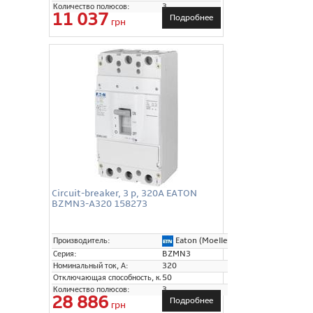
Количество полюсов:
3
11 037
Подробнее
грн
Circuit-breaker, 3 p, 320A EATON
BZMN3-A320 158273
Eaton (Moeller)
Производитель:
Серия:
BZMN3
Номинальный ток, А:
320
Отключающая способность, кА:
50
Количество полюсов:
3
28 886
Подробнее
грн