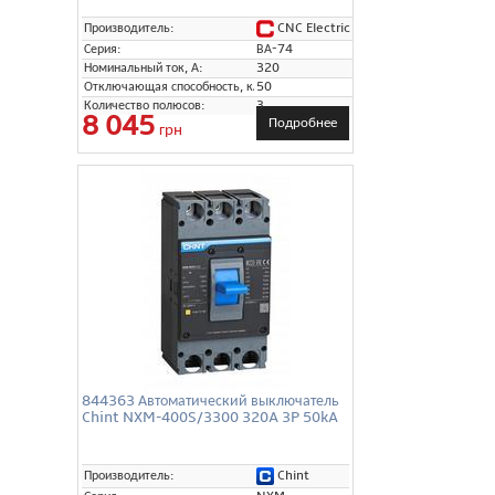
CNC Electric
Производитель:
Серия:
ВА-74
Номинальный ток, А:
320
Отключающая способность, кА:
50
Количество полюсов:
3
8 045
Подробнее
грн
844363 Автоматический выключатель
Chint NXM-400S/3300 320A 3P 50kA
Chint
Производитель: