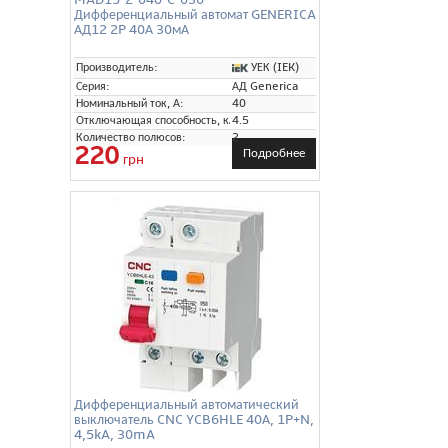
Дифференциальный автомат GENERICA
АД12 2P 40А 30мА
УЕК (IEK)
Производитель:
Серия:
АД Generica
Номинальный ток, А:
40
Отключающая способность, кА:
4.5
Количество полюсов:
2
220
Подробнее
грн
Дифференциальный автоматический
выключатель CNC YCB6HLE 40А, 1P+N,
4,5kA, 30mA