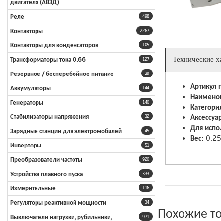
двигателя (АВЗД)
Реле
498
Контакторы
2267
Контакторы для конденсаторов
105
Технические х
Трансформаторы тока 0.66
127
Резервное / бесперебойное питание
29
Артикул 
Аккумуляторы
144
Наимено
Генераторы
140
Категори
Стабилизаторы напряжения
Аксессуа
32
Для испо
Зарядные станции для электромобилей
45
Вес:
0.25
Инверторы
51
Преобразователи частоты
920
Устройства плавного пуска
333
Измерительные
116
Регуляторы реактивной мощности
34
Похожие т
Выключатели нагрузки, рубильники,
971