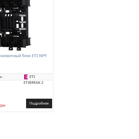
тановочный блок ETI NPF
ETI
ь:
ETIBREAK 2
Подробнее
грн