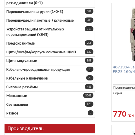
разъединители (0-1)
Переключатели нагрузки (1-0-2)
487
Переключатели пакетные / кулачковые
286
Устройства защиты от импульсных
219
перенапряжений (УЗИП)
Предохранители
764
Щиты/шкафы/корпуса монтажные ЩМП
827
Щиты модульные
553
4671994 За
Кабельно-проводниковая продукция
13
PR2S 160/4
Кабельные наконечники
20
Силовые разъёмы
446
Производител
Серия:
Монтажные
3065
Светильники
128
770
Разное
2
грн
Производитель