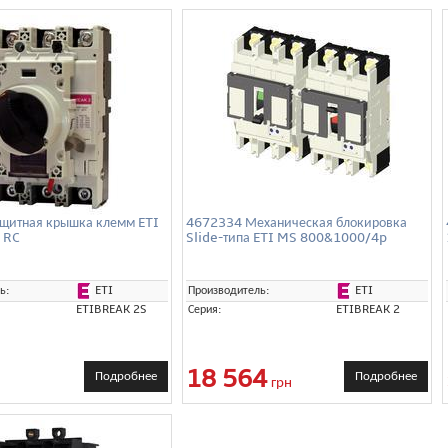
щитная крышка клемм ETI
4672334 Механическая блокировка
 RC
Slide-типа ETI MS 800&1000/4p
ETI
ETI
ь:
Производитель:
ETIBREAK 2S
Серия:
ETIBREAK 2
18 564
Подробнее
Подробнее
грн