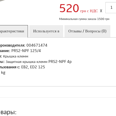
520
грн с НДС
X
Минимальная сумма заказа 1500 грн
арактеристики
Используется в
Отзывы / Вопросы (0)
производителя:
004671474
вание:
PRS2-NPF 125/4
я:
Крышка клемм
ры:
Защитная крышка клемм PRS2-NPF 4p
льзования с:
EB2, ED2 125
 kg
овары: