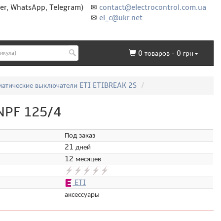
er, WhatsApp, Telegram)
✉
contact@electrocontrol.com.ua
✉
el_c@ukr.net
0
товаров -
0
грн
матические выключатели ETI ETIBREAK 2S
NPF 125/4
Под заказ
21 дней
12 месяцев
ETI
аксессуары