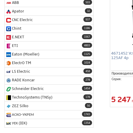
ABB
503
Apator
32
CNC Electric
937
Chint
1186
E.NEXT
3367
ETI
4803
4671452 Ус
Eaton (Moeller)
1125
125AF 4p
ElectrO TM
1024
LS Electric
458
Производител
Серия:
RADE Koncar
278
Schneider Electric
1454
TechnoSystems (TNSy)
5 247
178
ZEZ Silko
56
АСКО-УКРЕМ
1743
УЕК (IEK)
1354