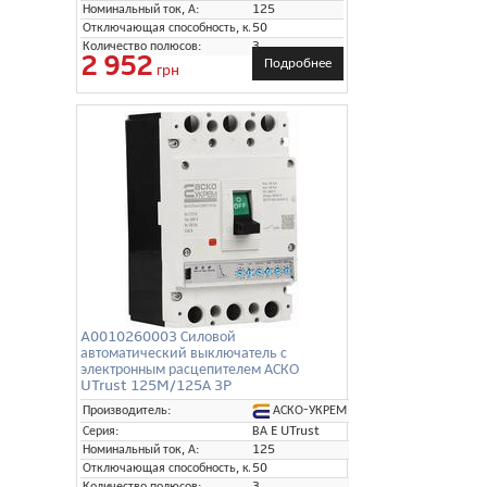
Номинальный ток, А:
125
Отключающая способность, кА:
50
Количество полюсов:
3
2 952
Подробнее
грн
A0010260003 Силовой
автоматический выключатель с
электронным расцепителем АСКО
UTrust 125M/125А 3P
АСКО-УКРЕМ
Производитель:
Серия:
ВА E UTrust
Номинальный ток, А:
125
Отключающая способность, кА:
50
Количество полюсов:
3