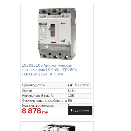
102015100 Автоматический
выключатель LS SuSol TD160N
FMU160 125A 3P 50кА
LS Electric
Производитель:
Серия:
SuSol
Номинальный ток, А:
125
Отключающая способность, кА:
50
Количество полюсов:
3
8 878
Подробнее
грн