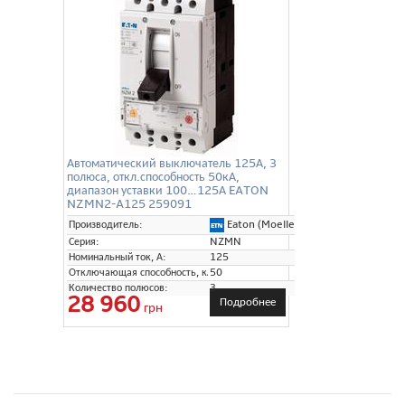
Автоматический выключатель 125А, 3
полюса, откл.способность 50кА,
диапазон уставки 100…125А EATON
NZMN2-A125 259091
Eaton (Moeller)
Производитель:
Серия:
NZMN
Номинальный ток, А:
125
Отключающая способность, кА:
50
Количество полюсов:
3
28 960
Подробнее
грн