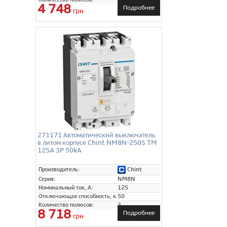
4 748
Подробнее
грн
271171 Автоматический выключатель
в литом корпусе Chint NM8N-250S TM
125A 3P 50kA
Chint
Производитель:
Серия:
NM8N
Номинальный ток, А:
125
Отключающая способность, кА:
50
Количество полюсов:
3
8 718
Подробнее
грн