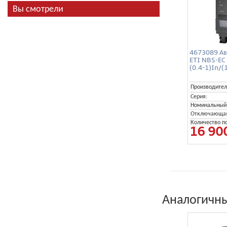
Вы смотрели
4673089 Ав
ETI NBS-EC
(0.4-1)In/(
Производител
Серия:
Номинальный 
Отключающая 
Количество п
16 90
Аналогичны