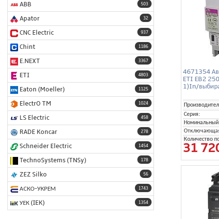
ABB
503
Apator
32
CNC Electric
937
Chint
1186
E.NEXT
3367
4671354 Ав
ETI
4803
ETI EB2 250
1)In/выбир
Eaton (Moeller)
1125
ElectrO TM
1024
Производител
Серия:
LS Electric
458
Номинальный 
Отключающая 
RADE Koncar
278
Количество п
31 72
Schneider Electric
1454
TechnoSystems (TNSy)
178
ZEZ Silko
56
АСКО-УКРЕМ
1743
УЕК (IEK)
1354