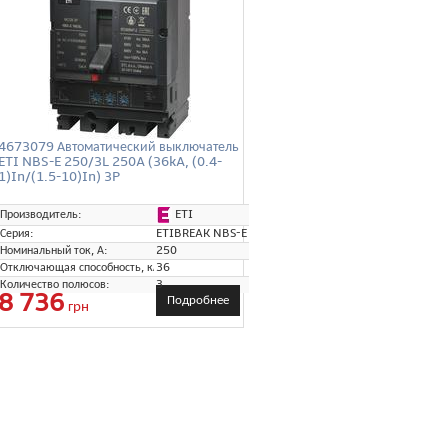
4673079 Автоматический выключатель
ETI NBS-E 250/3L 250A (36kA, (0.4-
1)In/(1.5-10)In) 3P
ETI
Производитель:
Серия:
ETIBREAK NBS-E
Номинальный ток, А:
250
Отключающая способность, кА:
36
Количество полюсов:
3
8 736
Подробнее
грн