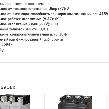
инения:
переднее подключение
ное импульсное напряжение Uimp (kV):
8
ная отключающая способность при коротком замыкании при 415V I
ное рабочее напряжение (V AC):
690
ное напряжение изоляции (V):
800
вание тепловой защиты:
0,8-1
вание электромагнитной защиты:
(5-10)In
емый или фиксированный:
выбираемая
:
60947
 kg
овары: