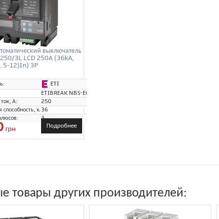
томатический выключатель
 250/3L LCD 250A (36kA,
1.5-12)In) 3P
ETI
ь:
ETIBREAK NBS-EC
ток, А:
250
способность, кА:
36
олюсов:
3
0
Подробнее
грн
е товары других производителей: