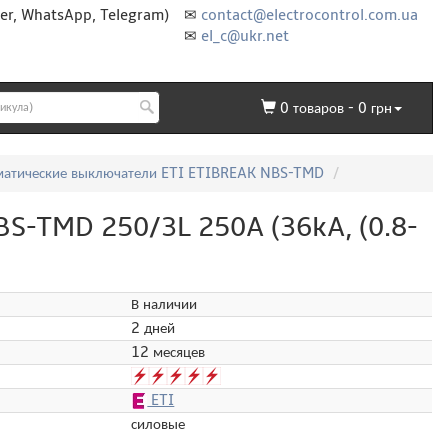
er, WhatsApp, Telegram)
✉
contact@electrocontrol.com.ua
✉
el_c@ukr.net
0
товаров -
0
грн
матические выключатели ETI ETIBREAK NBS-TMD
BS-TMD 250/3L 250A (36kA, (0.8-
В наличии
2 дней
12 месяцев
ETI
силовые