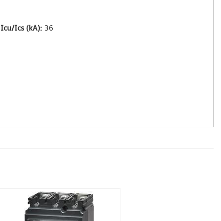
cu/Ics (kA):
36