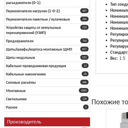
разъединители (0-1)
Тип соед
Номиналь
Переключатели нагрузки (1-0-2)
487
Номиналь
Переключатели пакетные / кулачковые
286
Номиналь
Устройства защиты от импульсных
Номиналь
219
перенапряжений (УЗИП)
Регулиро
Регулиро
Предохранители
764
Регулиру
Щиты/шкафы/корпуса монтажные ЩМП
827
Стандарт
Щиты модульные
Вес:
1.5
553
Кабельно-проводниковая продукция
13
Кабельные наконечники
20
Силовые разъёмы
446
Монтажные
3065
Светильники
Похожие т
128
Разное
2
Производитель