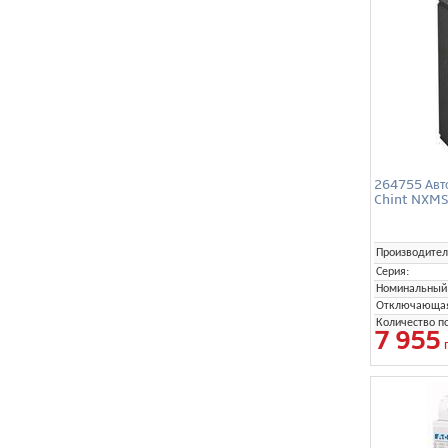
264755 Авт
Chint NXMS
Производител
Серия:
Номинальный 
Отключающая 
Количество п
7 955