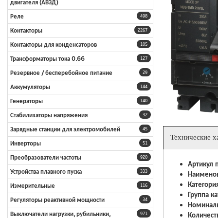
двигателя (АВЗД)
Реле
498
Контакторы
2267
Контакторы для конденсаторов
105
Трансформаторы тока 0.66
127
Резервное / бесперебойное питание
29
Аккумуляторы
144
Генераторы
140
Стабилизаторы напряжения
32
Зарядные станции для электромобилей
45
Технические х
Инверторы
51
Преобразователи частоты
920
Артикул 
Устройства плавного пуска
333
Наимено
Категори
Измерительные
116
Группа ка
Регуляторы реактивной мощности
34
Номиналь
Выключатели нагрузки, рубильники,
Количест
971