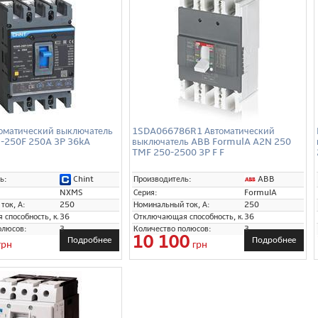
оматический выключатель
1SDA066786R1 Автоматический
-250F 250A 3P 36kA
выключатель ABB FormulA A2N 250
TMF 250-2500 3P F F
Chint
ABB
ь:
Производитель:
NXMS
Серия:
FormulA
ток, А:
250
Номинальный ток, А:
250
способность, кА:
36
Отключающая способность, кА:
36
олюсов:
3
Количество полюсов:
3
10 100
Подробнее
Подробнее
грн
грн