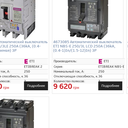
томатический выключатель
4673085 Автоматический выключатель
/3LE 250A (36kA, (0.4-
ETI NBS-E 250/3L LCD 250A (36kA,
аемая) 3P
(0.4-1)In/(1.5-12)In) 3P
ETI
ETI
ь:
Производитель:
ETIBREAK 2
Серия:
ETIBREAK NBS-E
ток, А:
250
Номинальный ток, А:
250
способность, кА:
36
Отключающая способность, кА:
36
олюсов:
3
Количество полюсов:
3
0
9 620
Подробнее
Подробнее
грн
грн