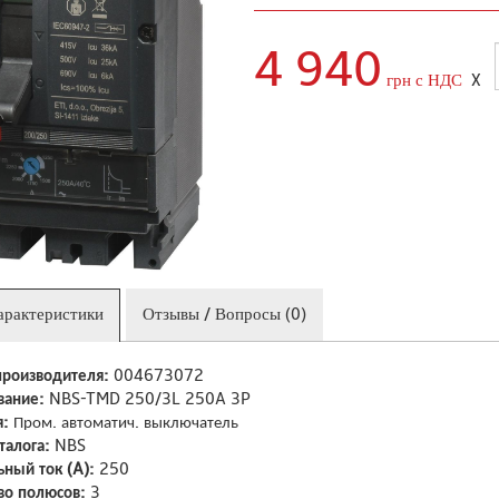
4 940
грн с НДС
X
арактеристики
Отзывы / Вопросы (0)
производителя:
004673072
вание:
NBS-TMD 250/3L 250A 3P
я:
Пром. автоматич. выключатель
талога:
NBS
ный ток (A):
250
во полюсов:
3