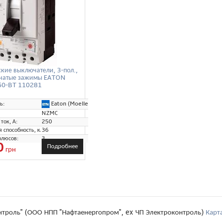
кие выключатели, 3-пол.,
бчатые зажимы EATON
0-BT 110281
Eaton (Moeller)
ь:
NZMC
ток, А:
250
способность, кА:
36
олюсов:
3
0
Подробнее
грн
нтроль" (ООО НПП "Нафтаенергопром", ex ЧП Электроконтроль)
Карт