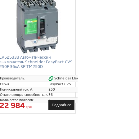
LV525333 Автоматический
выключатель Schneider EasyPact CVS
250F 36кА 3P TM250D
Schneider Electric
Производитель:
Серия:
EasyPact CVS
Номинальный ток, А:
250
Отключающая способность, кА:
36
Количество полюсов:
3
22 984
Подробнее
грн