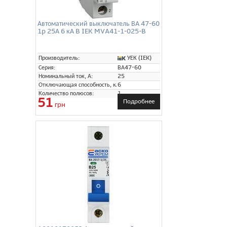
Автоматический выключатель ВА 47-60
1p 25А 6 кА B IEK MVA41-1-025-B
УЕК (IEK)
Производитель:
Серия:
ВА47-60
Номинальный ток, А:
25
Отключающая способность, кА:
6
Количество полюсов:
1
51
Подробнее
грн