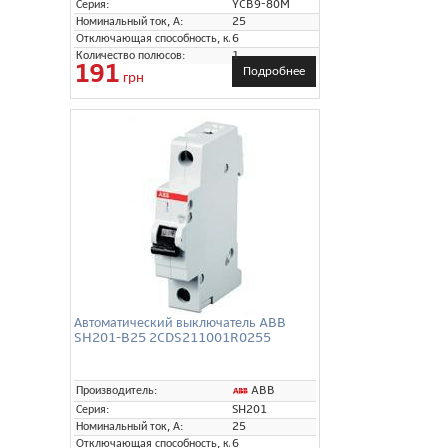
Серия:
YCB9-80M
Номинальный ток, А:
25
Отключающая способность, кА:
6
Количество полюсов:
1
191
Подробнее
грн
Автоматический выключатель ABB
SH201-B25 2CDS211001R0255
ABB
Производитель:
Серия:
SH201
Номинальный ток, А:
25
Отключающая способность, кА:
6