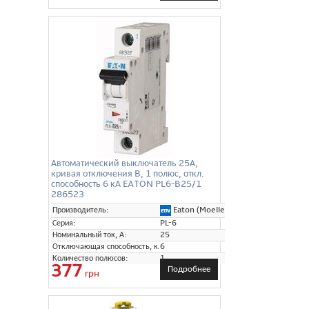
Автоматический выключатель 25А,
кривая отключения B, 1 полюс, откл.
способность 6 кА EATON PL6-B25/1
286523
Eaton (Moeller)
Производитель:
Серия:
PL-6
Номинальный ток, А:
25
Отключающая способность, кА:
6
Количество полюсов:
1
377
Подробнее
грн