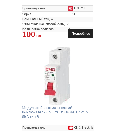
E.NEXT
Производитель:
Серия:
PRO
Номинальный ток, А:
25
Отключающая способность, кА:
6
Количество полюсов:
1
100
Подробнее
грн
Модульный автоматический
выключатель CNC YCB9-80M 1P 25А
6kA тип B
CNC Electric
Производитель: