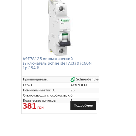
A9F78125 Автоматический
выключатель Schneider Acti 9 iC60N
1p 25A B
Schneider Electric
Производитель:
Серия:
Acti 9 iC60
Номинальный ток, А:
25
Отключающая способность, кА:
6
Количество полюсов:
1
381
Подробнее
грн