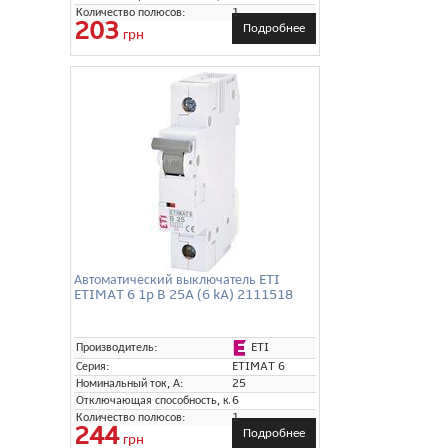
Количество полюсов:
1
203
Подробнее
грн
Автоматический выключатель ETI
ETIMAT 6 1p B 25A (6 kA) 2111518
ETI
Производитель:
Серия:
ETIMAT 6
Номинальный ток, А:
25
Отключающая способность, кА:
6
Количество полюсов:
1
244
Подробнее
грн