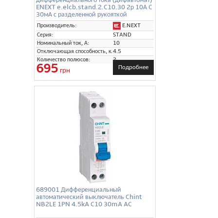
ENEXT e.elcb.stand.2.C10.30 2р 10А C
30мА с разделенной рукояткой
E.NEXT
Производитель:
Серия:
STAND
Номинальный ток, А:
10
Отключающая способность, кА:
4.5
Количество полюсов:
2
695
Подробнее
грн
689001 Дифференциальный
автоматический выключатель Chint
NB2LE 1PN 4.5kA C10 30mA AC