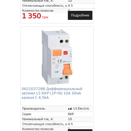
Номинальный ток, А:
10
Отключающая способность, кА:
4.5
Количество полюсов:
2
1 350
Подробнее
грн
062203728B Дифференциальный
автомат LS RKP (1P+N) 10А 30мА
кривая C 4,5kA
LS Electric
Производитель:
Серия:
RKP
Номинальный ток, А:
10
Отключающая способность, кА:
4.5
Количество полюсов:
2