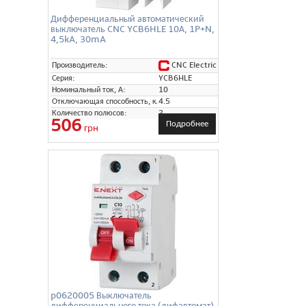
Дифференциальный автоматический
выключатель CNC YCB6HLE 10А, 1P+N,
4,5kA, 30mA
CNC Electric
Производитель:
Серия:
YCB6HLE
Номинальный ток, А:
10
Отключающая способность, кА:
4.5
Количество полюсов:
2
506
Подробнее
грн
p0620005 Выключатель
дифференциального тока (дифавтомат)