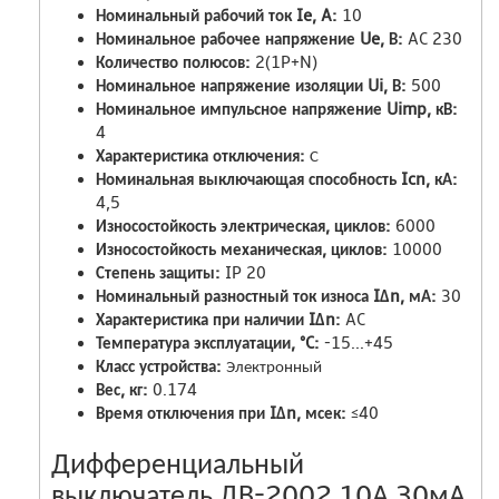
Номинальный рабочий ток Ie, A:
10
Номинальное рабочее напряжение Ue, В:
AC 230
Количество полюсов:
2(1P+N)
Номинальное напряжение изоляции Ui, В:
500
Номинальное импульсное напряжение Uimp, кВ:
4
Характеристика отключения:
С
Номинальная выключающая способность Icn, кА:
4,5
Износостойкость электрическая, циклов:
6000
Износостойкость механическая, циклов:
10000
Степень защиты:
IP 20
Номинальный разностный ток износа IΔn, мА:
30
Характеристика при наличии IΔn:
AC
Температура эксплуатации, °C:
-15...+45
Класс устройства:
Электронный
Вес, кг:
0.174
Время отключения при IΔn, мсек:
≤40
Дифференциальный
выключатель ДВ-2002 10А 30мА