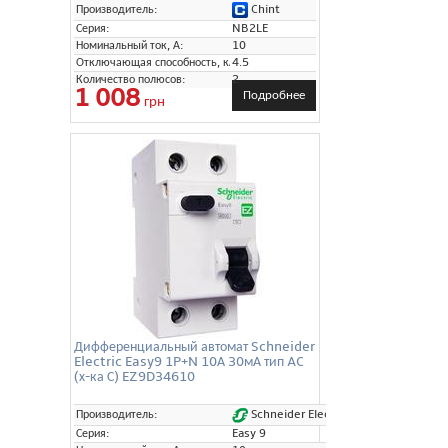
Chint
Производитель:
Серия:
NB2LE
Номинальный ток, А:
10
Отключающая способность, кА:
4.5
Количество полюсов:
2
1 008
Подробнее
грн
Дифференциальный автомат Schneider
Electric Easy9 1P+N 10А 30мА тип AC
(х-ка С) EZ9D34610
Schneider Electric
Производитель:
Серия:
Easy 9