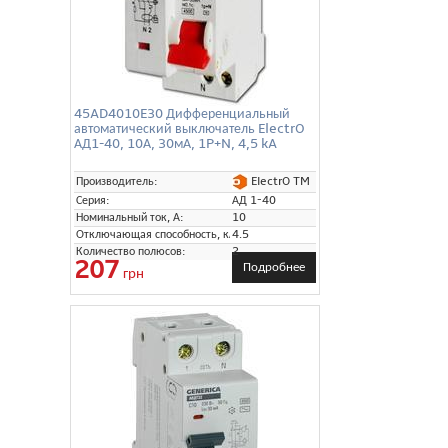
45AD4010E30 Дифференциальный
автоматический выключатель ElectrO
АД1-40, 10А, 30мА, 1P+N, 4,5 kA
ElectrO TM
Производитель:
Серия:
АД 1-40
Номинальный ток, А:
10
Отключающая способность, кА:
4.5
Количество полюсов:
2
207
Подробнее
грн