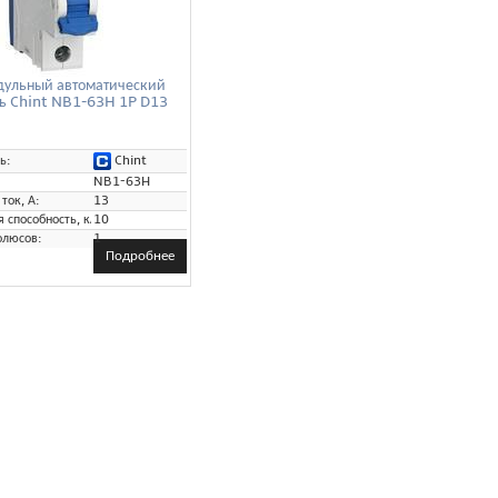
ульный автоматический
ь Chint NB1-63H 1P D13
Chint
ь:
NB1-63H
ток, А:
13
способность, кА:
10
олюсов:
1
Подробнее