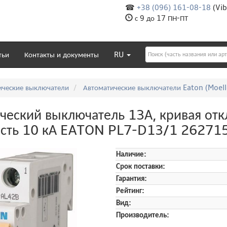
☎
+38 (096) 161-08-18
(Vib
с 9 до 17 ПН-ПТ
тьи
Контакты и документы
RU
ические выключатели
Автоматические выключатели Eaton (Moell
ческий выключатель 13А, кривая откл
ость 10 кА EATON PL7-D13/1 26271
Наличие:
Срок поставки:
Гарантия:
Рейтинг:
Вид:
Производитель: