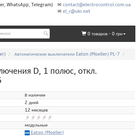
er, WhatsApp, Telegram)
✉
contact@electrocontrol.com.ua
✉
el_c@ukr.net
0
товаров -
0
грн
er)
Автоматические выключатели Eaton (Moeller) PL-7
ючения D, 1 полюс, откл.
5
В наличии
2 дней
12 месяцев
модульные
Eaton (Moeller)