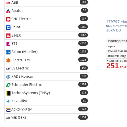
ABB
503
Apator
32
CNC Electric
937
179797 Мод
выключател
Chint
1186
10kA DB
E.NEXT
3367
Производител
ETI
4810
Серия:
Номинальный 
Eaton (Moeller)
1125
Отключающая 
ElectrO TM
1024
Количество п
251
грн
LS Electric
458
RADE Koncar
278
Schneider Electric
1454
TechnoSystems (TNSy)
178
ZEZ Silko
56
АСКО-УКРЕМ
1743
УЕК (IEK)
1354