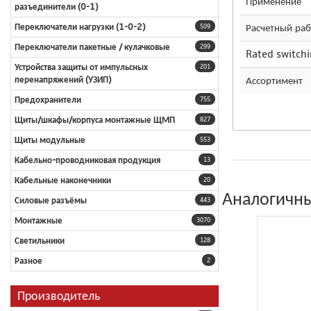
Применение
разъединители (0-1)
Расчетный раб
Переключатели нагрузки (1-0-2)
509
Переключатели пакетные / кулачковые
299
Rated switch
Устройства защиты от импульсных
201
Ассортимент
перенапряжений (УЗИП)
Предохранители
755
Щиты/шкафы/корпуса монтажные ЩМП
827
Щиты модульные
553
Кабельно-проводниковая продукция
13
Кабельные наконечники
20
Аналогичны
Силовые разъёмы
443
Монтажные
3070
Светильники
128
Разное
2
Производитель