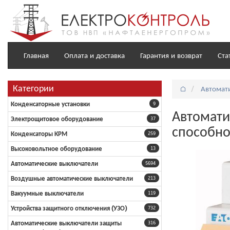
Главная
Оплата и доставка
Гарантия и возврат
Ста
Категории
⌂
Автомат
Конденсаторные установки
9
Автомати
Электрощитовое оборудование
37
способн
Конденсаторы КРМ
259
Высоковольтное оборудование
13
Автоматические выключатели
5694
Воздушные автоматические выключатели
213
Вакуумные выключатели
119
Устройства защитного отключения (УЗО)
732
Автоматические выключатели защиты
316