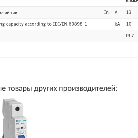
Комму
очий ток
In
A
13
ing capacity according to IEC/EN 60898-1
kA
10
PL7
е товары других производителей: