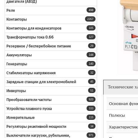
двигателя (АВЗД)
Реле
498
Контакторы
2267
Контакторы для конденсаторов
105
Трансформаторы тока 0.66
127
Резервное / бесперебойное питание
29
Аккумуляторы
144
Генераторы
140
Стабилизаторы напряжения
32
Зарядные станции для электромобилей
45
Технические х
Инверторы
51
Преобразователи частоты
920
Основная фун
Устройства плавного пуска
333
Полюсы
Измерительные
115
Характеристик
Регуляторы реактивной мощности
34
Выключатели нагрузки, рубильники,
971