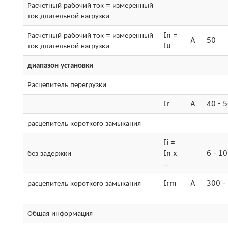
Расчетный рабочий ток = измеренный
ток длительной нагрузки
Расчетный рабочий ток = измеренный
In =
A
50
ток длительной нагрузки
Iu
диапазон установки
Расцепитель перегрузки
Ir
A
40 - 
расцепитель короткого замыкания
Ii =
без задержки
In x
6 - 10
…
расцепитель короткого замыкания
Irm
A
300 -
Общая информация