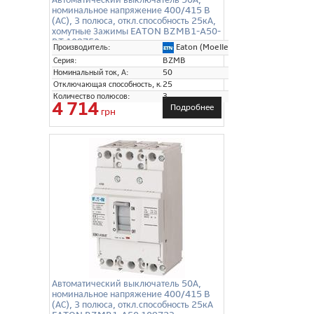
номинальное напряжение 400/415 B
(АС), 3 полюса, откл.способность 25кА,
хомутные Зажимы EATON BZMB1-A50-
BT 109750
Eaton (Moeller)
Производитель:
Серия:
BZMB
Номинальный ток, А:
50
Отключающая способность, кА:
25
Количество полюсов:
3
4 714
Подробнее
грн
Автоматический выключатель 50А,
номинальное напряжение 400/415 B
(АС), 3 полюса, откл.способность 25кА