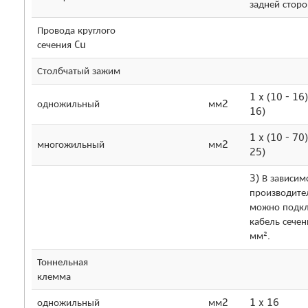
задней стор
Провода круглого
сечения Cu
Столбчатый зажим
1 x (10 - 16)
одножильный
мм2
16)
1 x (10 - 70)
многожильный
мм2
25)
3) В зависим
производите
можно подк
кабель сече
мм².
Тоннельная
клемма
одножильный
мм2
1 x 16