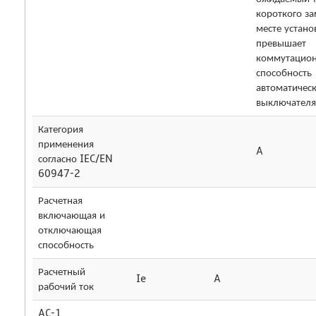
короткого з
месте устано
превышает
коммутацио
способность
автоматичес
выключателя
Категория
применения
A
согласно IEC/EN
60947-2
Расчетная
включающая и
отключающая
способность
Расчетный
Ie
A
рабочий ток
AC-1