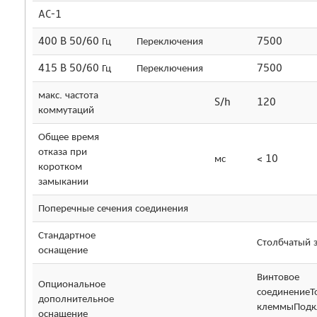
AC-1
400 B 50/60 Гц
Переключения
7500
415 B 50/60 Гц
Переключения
7500
макс. частота
S/h
120
коммутаций
Общее время
отказа при
мс
< 10
коротком
замыкании
Поперечные сечения соединения
Стандартное
Столбчатый 
оснащение
Винтовое
Опциональное
соединениеТ
дополнительное
клеммыПодк
оснащение