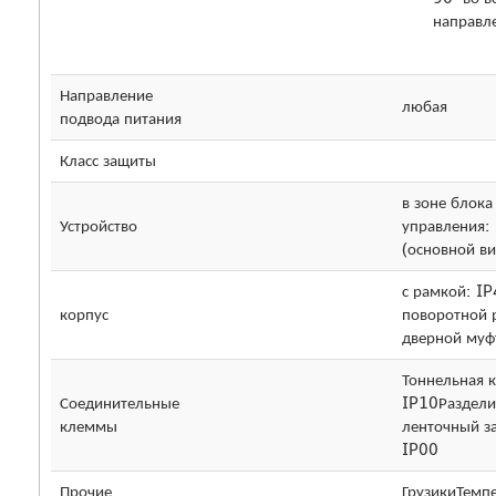
направл
Направление
любая
подвода питания
Класс защиты
в зоне блока
Устройство
управления:
(основной в
с рамкой: IP
корпус
поворотной 
дверной муф
Тоннельная 
Соединительные
IP10Раздели
клеммы
ленточный з
IP00
Прочие
ГрузикиТемп