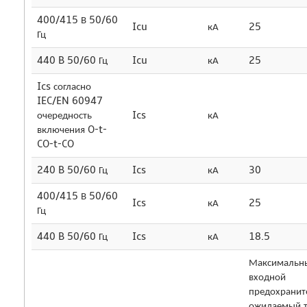
400/415 В 50/60
Icu
кА
25
Гц
440 B 50/60 Гц
Icu
кА
25
Ics согласно
IEC/EN 60947
очередность
Ics
кА
включения O-t-
CO-t-CO
240 B 50/60 Гц
Ics
кА
30
400/415 В 50/60
Ics
кА
25
Гц
440 B 50/60 Гц
Ics
кА
18.5
Максимальн
входной
предохранит
ожидаемый 