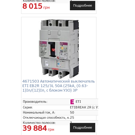
Количество полюсов:
3
8 015
Подробнее
грн
4671503 Автоматический выключатель
ETI EB2R 125/3L 50A (25kA, (0.63-
1)In/(12)In, с блоком УЗО) 3P
ETI
Производитель:
Серия:
ETIBREAK 2R (с УЗО)
Номинальный ток, А:
50
Отключающая способность, кА:
25
Количество полюсов:
3
39 884
Подробнее
грн