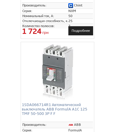
Chint
Производитель:
Серия:
NXM
Номинальный ток, А:
50
Отключающая способность, кА:
25
Количество полюсов:
3
1 724
Подробнее
грн
1SDA066714R1 Автоматический
выключатель ABB FormulA A1C 125
TMF 50-500 3P F F
ABB
Производитель:
Серия:
FormulA