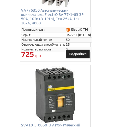
VA776350 Автоматический
выключатель ElectrO ВА 77-1-63 3P
50А, 10In (8-12In), Icu 25кА, Ics
18кА, 400В
ElectrO TM
Производитель:
Серия:
ВА77-1 (8-12In)
Номинальный ток, А:
50
Отключающая способность, кА:
25
Количество полюсов:
3
725
Подробнее
грн
SVA10-3-0050-U Автоматический