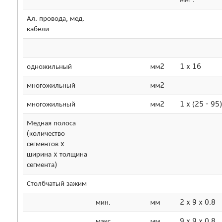
Ал. провода, мед.
кабели
одножильный
мм2
1 x 16
многожильный
мм2
многожильный
мм2
1 x (25 - 95)
Медная полоса
(количество
сегментов x
ширина x толщина
сегмента)
Столбчатый зажим
мин.
мм
2 x 9 x 0.8
макс.
мм
9 x 9 x 0.8