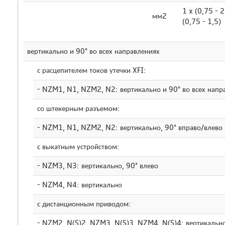
1 x (0,75 - 2
мм2
(0,75 - 1,5)
вертикально и 90° во всех направлениях
с расцепителем токов утечки XFI:
- NZM1, N1, NZM2, N2: вертикально и 90° во всех напр
со штекерным разъемом:
- NZM1, N1, NZM2, N2: вертикально, 90° вправо/влево
с выкатным устройством:
- NZM3, N3: вертикально, 90° влево
- NZM4, N4: вертикально
с дистанционным приводом:
- NZM2, N(S)2, NZM3, N(S)3, NZM4, N(S)4: вертикально