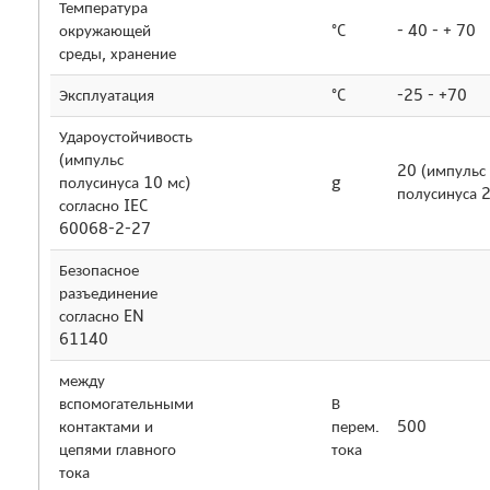
Температура
окружающей
°C
- 40 - + 70
среды, хранение
Эксплуатация
°C
-25 - +70
Удароустойчивость
(импульс
20 (импульс
полусинуса 10 мс)
g
полусинуса 2
согласно IEC
60068-2-27
Безопасное
разъединение
согласно EN
61140
между
вспомогательными
В
контактами и
перем.
500
цепями главного
тока
тока