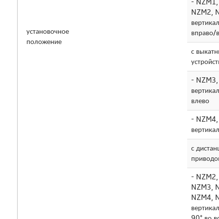
- NZM1,
NZM2, 
вертикал
установочное
вправо/
положение
с выкат
устройст
- NZM3,
вертикал
влево
- NZM4,
вертика
с диста
приводо
- NZM2,
NZM3, N
NZM4, N
вертика
90° во в