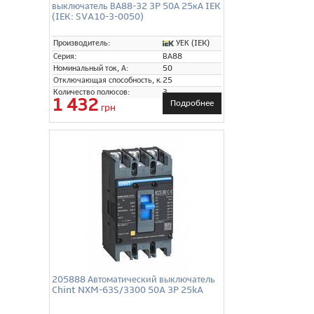
выключатель ВА88-32 3P 50А 25кА IEK
(IEK: SVA10-3-0050)
УЕК (IEK)
Производитель:
Серия:
ВА88
Номинальный ток, А:
50
Отключающая способность, кА:
25
Количество полюсов:
3
1 432
Подробнее
грн
205888 Автоматический выключатель
Chint NXM-63S/3300 50A 3P 25kA