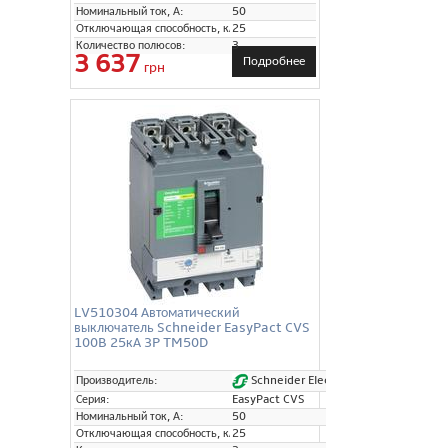
Номинальный ток, А:
50
Отключающая способность, кА:
25
Количество полюсов:
3
3 637
Подробнее
грн
LV510304 Автоматический
выключатель Schneider EasyPact CVS
100B 25кА 3P TM50D
Schneider Electric
Производитель:
Серия:
EasyPact CVS
Номинальный ток, А:
50
Отключающая способность, кА:
25