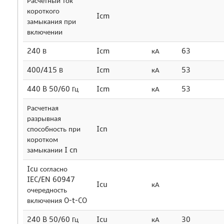
Расчетный ток
короткого
Icm
замыкания при
включении
240 В
Icm
кА
63
400/415 В
Icm
кА
53
440 B 50/60 Гц
Icm
кА
53
Расчетная
разрывная
способность при
Icn
коротком
замыкании I cn
Icu согласно
IEC/EN 60947
Icu
кА
очередность
включения O-t-CO
240 B 50/60 Гц
Icu
кА
30