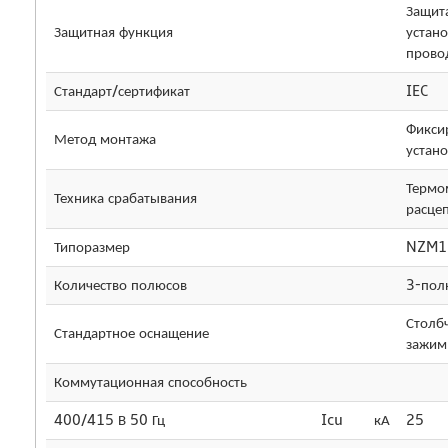
Защит
Защитная функция
устано
прово
Стандарт/сертификат
IEC
Фикси
Метод монтажа
устано
Термо
Техника срабатывания
расце
Типоразмер
NZM1
Количество полюсов
3-пол
Столб
Стандартное оснащение
зажим
Коммутационная способность
400/415 В 50 Гц
Icu
кА
25