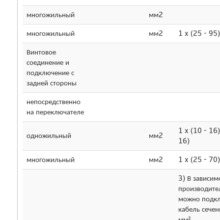
многожильный
мм2
многожильный
мм2
1 x (25 - 95)
Винтовое
соединение и
подключение с
задней стороны
непосредственно
на переключателе
1 x (10 - 16)
одножильный
мм2
16)
многожильный
мм2
1 x (25 - 70
3) В зависим
производите
можно подк
кабель сече
мм².