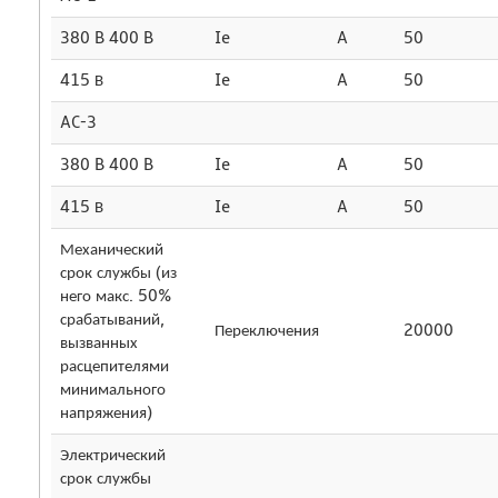
380 B 400 B
Ie
A
50
415 В
Ie
A
50
AC-3
380 B 400 B
Ie
A
50
415 В
Ie
A
50
Механический
срок службы (из
него макс. 50%
срабатываний,
Переключения
20000
вызванных
расцепителями
минимального
напряжения)
Электрический
срок службы