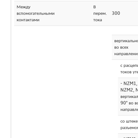
Между
В
вспомогательными
перем.
300
контактами
тока
вертикальн
во всех
направлени
с расце
токов ут
- NZM1,
NZM2, 
вертика
90° во в
направл
со штек
разъемо