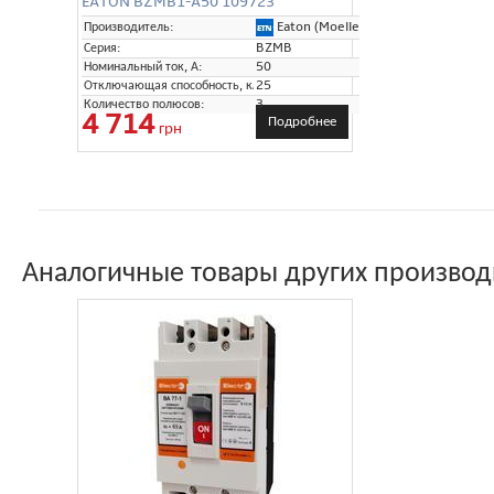
EATON BZMB1-A50 109723
Eaton (Moeller)
Производитель:
Серия:
BZMB
Номинальный ток, А:
50
Отключающая способность, кА:
25
Количество полюсов:
3
4 714
Подробнее
грн
Аналогичные товары других производ