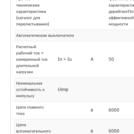
технические
характеристи
характеристики
дерейтингПо
(каталог для
эффективной
перелистывания)
мощности
Автоматические выключатели
Расчетный
рабочий ток =
измеренный ток
In = Iu
A
50
длительной
нагрузки
Номинальная
устойчивость к
Uimp
импульсу
Цепи главного
В
6000
тока
Цепи
вспомогательного
В
6000