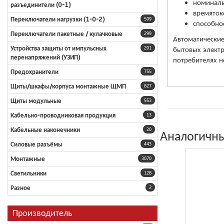
номиналь
разъединители (0-1)
времяток
Переключатели нагрузки (1-0-2)
509
способно
Переключатели пакетные / кулачковые
299
Автоматические
Устройства защиты от импульсных
бытовых электр
201
перенапряжений (УЗИП)
потребителях н
Предохранители
755
Щиты/шкафы/корпуса монтажные ЩМП
827
Щиты модульные
553
Кабельно-проводниковая продукция
13
Кабельные наконечники
20
Аналогичны
Силовые разъёмы
443
Монтажные
3070
Светильники
128
Разное
2
Производитель