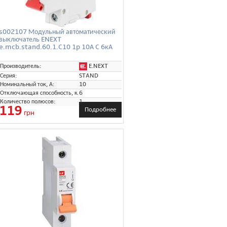
s002107 Модульный автоматический
выключатель ENEXT
e.mcb.stand.60.1.C10 1p 10А C 6кА
E.NEXT
Производитель:
Серия:
STAND
Номинальный ток, А:
10
Отключающая способность, кА:
6
Количество полюсов:
1
119
Подробнее
грн