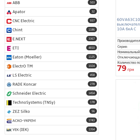
ABB
503
Apator
32
60VA63C101
CNC Electric
937
выключател
10A 6кА С
Chint
1186
E.NEXT
3367
Производител
Серия:
ETI
4810
Номинальный 
Eaton (Moeller)
Отключающая 
1125
Количество п
79
ElectrO TM
1024
грн
LS Electric
458
RADE Koncar
278
Schneider Electric
1454
TechnoSystems (TNSy)
178
ZEZ Silko
56
АСКО-УКРЕМ
1743
УЕК (IEK)
1354