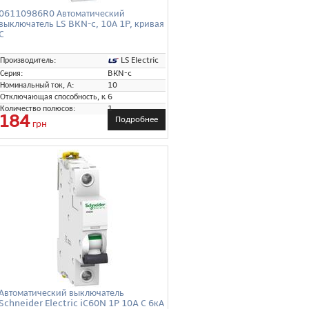
06110986R0 Автоматический
выключатель LS BKN-c, 10А 1P, кривая
C
LS Electric
Производитель:
Серия:
BKN-c
Номинальный ток, А:
10
Отключающая способность, кА:
6
Количество полюсов:
1
184
Подробнее
грн
Автоматический выключатель
Schneider Electric iC60N 1P 10A C 6кА