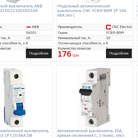
ский выключатель ABB
Модульный автоматический
 2CDS211001R0104
выключатель CNC YCB9-80M 1P 10А
6kA тип C
ABB
CNC Electric
ь:
Производитель:
SH201
Серия:
YCB9-80M
ток, А:
10
Номинальный ток, А:
10
способность, кА:
6
Отключающая способность, кА:
6
олюсов:
1
Количество полюсов:
1
176
Подробнее
Подробнее
грн
оматический выключатель
Автоматический выключатель 10А,
63 1P C10 6kA DB
кривая отключения С, 1 полюс, откл.