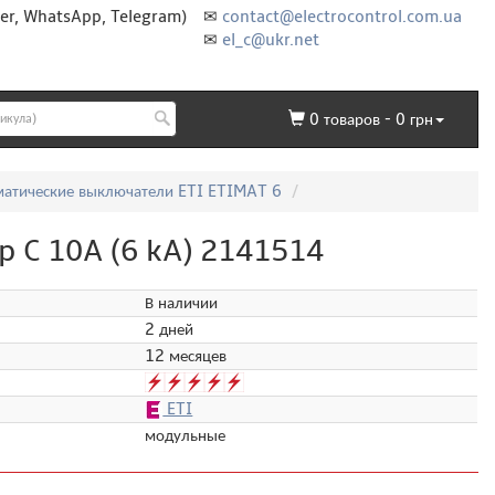
er, WhatsApp, Telegram)
✉
contact@electrocontrol.com.ua
✉
el_c@ukr.net
0
товаров -
0
грн
матические выключатели ETI ETIMAT 6
p C 10A (6 kA) 2141514
В наличии
2 дней
12 месяцев
ETI
модульные