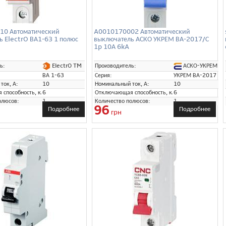
0 Автоматический
A0010170002 Автоматический
ь ElectrO ВА1-63 1 полюс
выключатель АСКО УКРЕМ ВА-2017/С
1p 10А 6kA
ElectrO TM
АСКО-УКРЕМ
ь:
Производитель:
ВА 1-63
Серия:
УКРЕМ ВА-2017
ток, А:
10
Номинальный ток, А:
10
способность, кА:
6
Отключающая способность, кА:
6
олюсов:
1
Количество полюсов:
1
96
Подробнее
Подробнее
грн