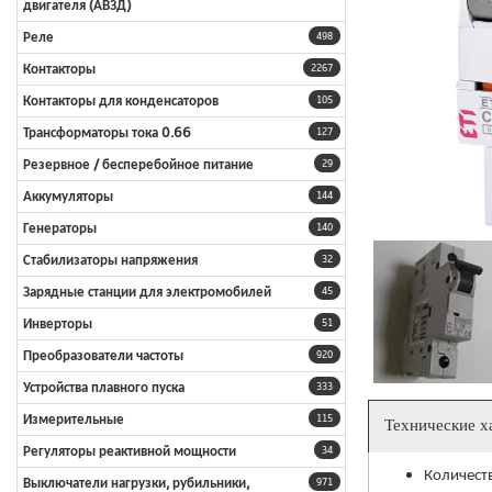
двигателя (АВЗД)
Реле
498
Контакторы
2267
Контакторы для конденсаторов
105
Трансформаторы тока 0.66
127
Резервное / бесперебойное питание
29
Аккумуляторы
144
Генераторы
140
Стабилизаторы напряжения
32
Зарядные станции для электромобилей
45
Инверторы
51
Преобразователи частоты
920
Устройства плавного пуска
333
Измерительные
115
Технические х
Регуляторы реактивной мощности
34
Количест
Выключатели нагрузки, рубильники,
971