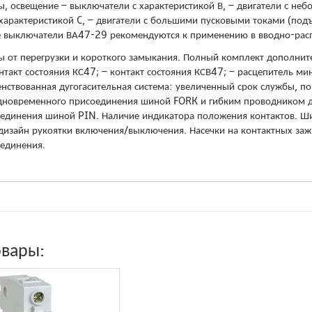
, освещение – выключатели с характеристикой В, – двигатели с не
характеристикой C, – двигатели с большими пусковыми токами (под
 выключатели ВА47-29 рекомендуются к применению в вводно-расп
ы от перегрузки и короткого замыкания. Полный комплект дополнит
онтакт состояния КС47; – контакт состояния КСВ47; – расцепитель
нствованная дугогасительная система: увеличенный срок службы, по
новременного присоединения шиной FORK и гибким проводником дл
единения шиной PIN. Наличие индикатора положения контактов. Ши
изайн рукоятки включения/выключения. Насечки на контактных за
оединения.
овары: