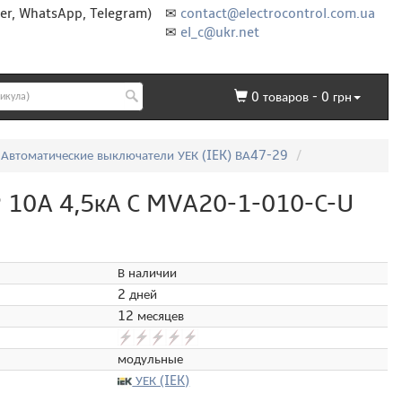
er, WhatsApp, Telegram)
✉
contact@electrocontrol.com.ua
✉
el_c@ukr.net
0
товаров -
0
грн
Автоматические выключатели УЕК (IEK) ВА47-29
P 10A 4,5кА C MVA20-1-010-C-U
В наличии
2 дней
12 месяцев
модульные
УЕК (IEK)