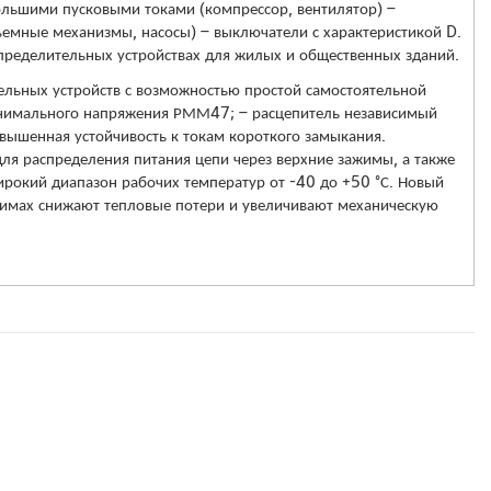
большими пусковыми токами (компрессор, вентилятор) –
ъемные механизмы, насосы) – выключатели с характеристикой D.
ределительных устройствах для жилых и общественных зданий.
ельных устройств с возможностью простой самостоятельной
 минимального напряжения РММ47; – расцепитель независимый
вышенная устойчивость к токам короткого замыкания.
я распределения питания цепи через верхние зажимы, а также
рокий диапазон рабочих температур от -40 до +50 °С. Новый
жимах снижают тепловые потери и увеличивают механическую