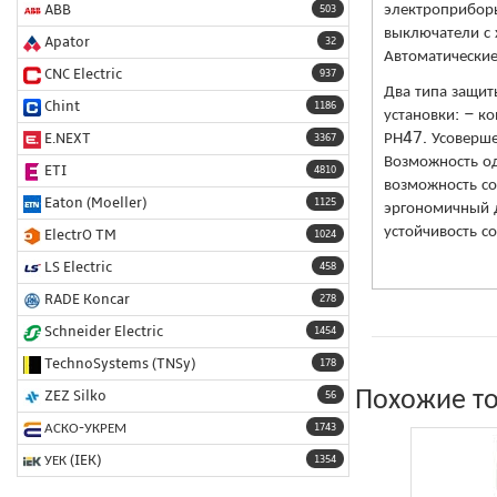
электроприборы
ABB
503
выключатели с 
Apator
32
Автоматические
CNC Electric
937
Два типа защит
Chint
1186
установки: – к
РН47. Усоверше
E.NEXT
3367
Возможность од
ETI
4810
возможность со
Eaton (Moeller)
1125
эргономичный д
устойчивость с
ElectrO TM
1024
LS Electric
458
RADE Koncar
278
Schneider Electric
1454
TechnoSystems (TNSy)
178
Похожие т
ZEZ Silko
56
АСКО-УКРЕМ
1743
УЕК (IEK)
1354