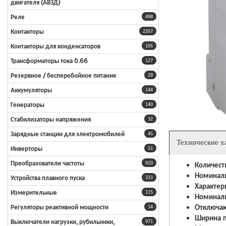
двигателя (АВЗД)
Реле
498
Контакторы
2267
Контакторы для конденсаторов
105
Трансформаторы тока 0.66
127
Резервное / бесперебойное питание
29
Аккумуляторы
144
Генераторы
140
Стабилизаторы напряжения
32
Зарядные станции для электромобилей
45
Технические х
Инверторы
51
Преобразователи частоты
Количест
920
Номиналь
Устройства плавного пуска
333
Характер
Измерительные
115
Номиналь
Отключаю
Регуляторы реактивной мощности
34
Ширина п
Выключатели нагрузки, рубильники,
971