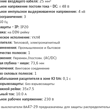
ение входящего кабеля:
25 мм²
ное напряжение постоян тока - DC:
≤ 48 В
ьное импульсное выдерживаемое напряжение:
4 кВ
коограничения:
3
0 Гц
защиты - IP:
IP20
ажа:
на DIN-рейку
еское исполнение:
УХЛ4
епителя:
Тепловой, электромагнитный
рименения:
Промышленное и бытовое
чество полюсов:
1
яжения:
Перемен./постоян. (AC/DC)
я глубина - ниши:
73,6 мм
лючения:
Винтовое соединение
во силовых полюсов:
1
абатывания расцепителя в зоне КЗ tm:
0,1 с
взрывозащиты:
Без взрывозащиты
ажной рейки:
35x7.5
ный ток:
10.0 А
ное рабочее напряжение:
230 В
 выключатели ВА47-29 предназначены для защиты распределительн