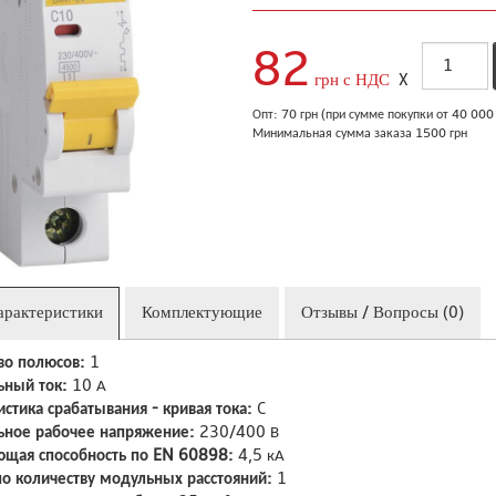
82
грн с НДС
X
Опт: 70 грн (при сумме покупки от 40 00
Минимальная сумма заказа 1500 грн
арактеристики
Комплектующие
Отзывы / Вопросы (0)
во полюсов:
1
ный ток:
10 А
истика срабатывания - кривая тока:
C
ное рабочее напряжение:
230/400 В
щая способность по EN 60898:
4,5 кА
о количеству модульных расстояний:
1