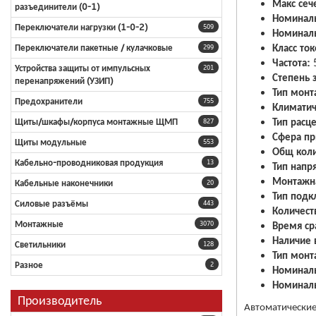
Макс сеч
разъединители (0-1)
Номиналь
Переключатели нагрузки (1-0-2)
509
Номинал
Класс то
Переключатели пакетные / кулачковые
299
Частота:
5
Устройства защиты от импульсных
201
Степень 
перенапряжений (УЗИП)
Тип монт
Предохранители
755
Климатич
Тип расц
Щиты/шкафы/корпуса монтажные ЩМП
827
Сфера п
Щиты модульные
553
Общ коли
Кабельно-проводниковая продукция
13
Тип напр
Монтажна
Кабельные наконечники
20
Тип подк
Силовые разъёмы
443
Количест
Монтажные
Время ср
3070
Наличие 
Светильники
128
Тип монт
Разное
2
Номиналь
Номиналь
Производитель
Автоматические