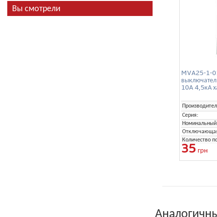
Вы смотрели
MVA25-1-01
выключател
10A 4,5кА х
Производител
Серия:
Номинальный 
Отключающая 
Количество п
35
грн
Аналогичны