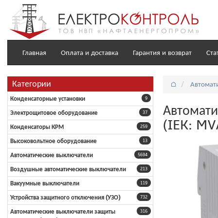
Главная
Оплата и доставка
Гарантия и возврат
Ста
Категории
⌂
Автомат
Конденсаторные установки
9
Автомати
Электрощитовое оборудование
37
(IEK: MV
Конденсаторы КРМ
259
Высоковольтное оборудование
13
Автоматические выключатели
5694
Воздушные автоматические выключатели
213
Вакуумные выключатели
119
Устройства защитного отключения (УЗО)
732
Автоматические выключатели защиты
316