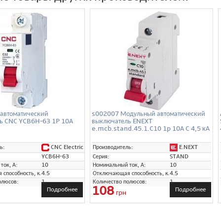
автоматический
s002007 Модульный автоматический
ь CNC YCB6H-63 1P 10А
выключатель ENEXT
e.mcb.stand.45.1.C10 1p 10А C 4,5 кА
CNC Electric
E.NEXT
ь:
Производитель:
YCB6H-63
Серия:
STAND
ток, А:
10
Номинальный ток, А:
10
способность, кА:
4.5
Отключающая способность, кА:
4.5
олюсов:
1
Количество полюсов:
1
108
Подробнее
Подробнее
грн