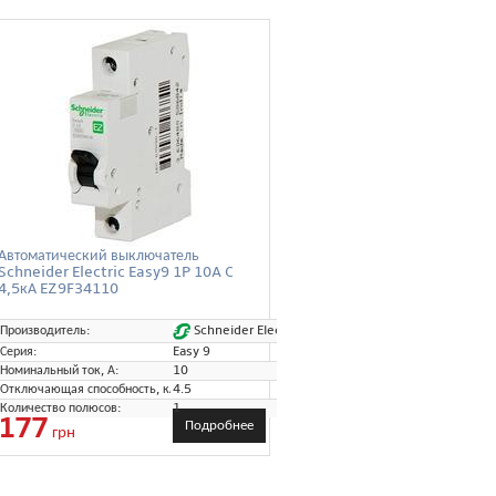
Автоматический выключатель
Schneider Electric Easy9 1P 10A C
4,5кА EZ9F34110
Schneider Electric
Производитель:
Серия:
Easy 9
Номинальный ток, А:
10
Отключающая способность, кА:
4.5
Количество полюсов:
1
177
Подробнее
грн