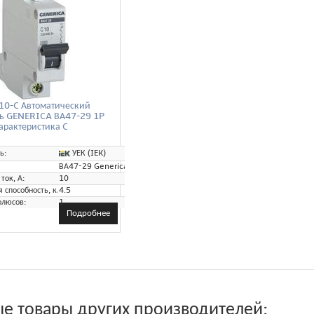
0-C Автоматический
ь GENERICA ВА47-29 1P
арактеристика C
УЕК (IEK)
ь:
ВА47-29 Generica
ток, А:
10
способность, кА:
4.5
олюсов:
1
Подробнее
е товары других производителей: