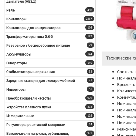
двигателя (АВЗД)
Реле
498
Контакторы
2267
Контакторы для конденсаторов
105
Трансформаторы тока 0.66
127
Резервное / бесперебойное питание
29
Аккумуляторы
144
Технические х
Генераторы
140
Соответс
Стабилизаторы напряжения
32
Номиналь
Зарядные станции для электромобилей
45
Время-то
Инверторы
51
Количест
Коммутац
Преобразователи частоты
920
Номиналь
Устройства плавного пуска
333
Номиналь
Номиналь
Измерительные
115
Номиналь
Регуляторы реактивной мощности
34
Максимал
Выключатели нагрузки, рубильники,
971
Напряжен