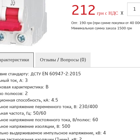
212
грн с НДС
X
Опт: 190 грн (при сумме покупки от 40 0
Минимальная сумма заказа 1500 грн
арактеристики
Отзывы / Вопросы (0)
твие стандарту: ДСТУ EN 60947-2:2015
ный ток, А: 3
ковая характеристика: B
во полюсов: 2
ионная способность, кА: 4.5
ное напряжение переменного тока, В: 230/400
ная частота, Гц: 50/60
ное напряжение постоянного тока, В/полюс: 60
ное напряжение изоляции, В: 500
ьно выдерживаемое импульсное напряжение, кВ: 4
ие тестирования изоляции (1мин), кВ: 2