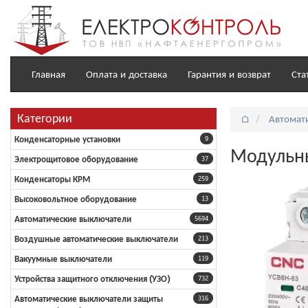
Главная
Оплата и доставка
Гарантия и возврат
Ста
Категории
⌂
Автомат
Конденсаторные установки
9
Модульны
Электрощитовое оборудование
37
Конденсаторы КРМ
259
Высоковольтное оборудование
13
Автоматические выключатели
5694
Воздушные автоматические выключатели
213
Вакуумные выключатели
119
Устройства защитного отключения (УЗО)
732
Автоматические выключатели защиты
316