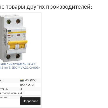
е товары других производителей:
ский выключатель ВА 47-
4,5 кА B IEK MVA21-2-003-
УЕК (IEK)
ь:
ВА47-29м
ток, А:
3
способность, кА:
4.5
олюсов:
2
Подробнее