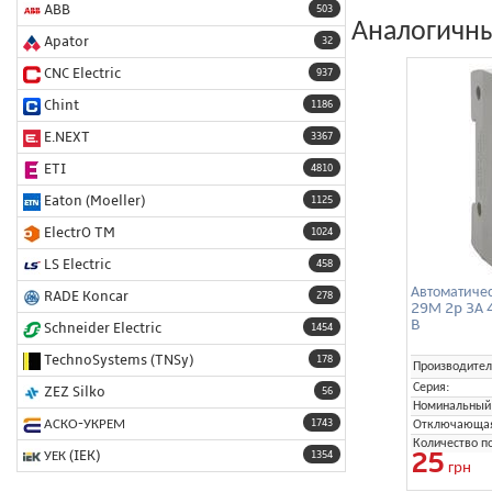
ABB
503
Аналогичны
Apator
32
CNC Electric
937
Chint
1186
E.NEXT
3367
ETI
4810
Eaton (Moeller)
1125
ElectrO TM
1024
LS Electric
458
Автоматиче
RADE Koncar
278
29М 2p 3А 
B
Schneider Electric
1454
TechnoSystems (TNSy)
178
Производител
Серия:
ZEZ Silko
56
Номинальный 
АСКО-УКРЕМ
Отключающая 
1743
Количество п
25
УЕК (IEK)
1354
грн