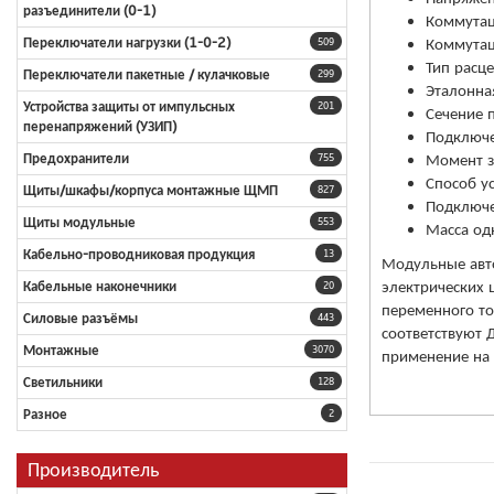
разъединители (0-1)
Коммутац
Коммутац
Переключатели нагрузки (1-0-2)
509
Тип расц
Переключатели пакетные / кулачковые
299
Эталонна
Устройства защиты от импульсных
201
Сечение 
перенапряжений (УЗИП)
Подключе
Момент з
Предохранители
755
Способ у
Щиты/шкафы/корпуса монтажные ЩМП
827
Подключе
Щиты модульные
553
Масса одн
Кабельно-проводниковая продукция
13
Модульные авт
электрических 
Кабельные наконечники
20
переменного то
Силовые разъёмы
443
соответствуют 
Монтажные
3070
применение на 
Светильники
128
Разное
2
Производитель