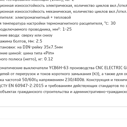
ионная износостойкость электрическая, количество циклов вкл./отк
ионная износостойкость механическая, количество циклов вкл./откл
епителя: электромагнитный + тепловой
я температура настройки термомагнитного расцепителя, °С: 30
подключаемого проводника, мм²: 1-25
ние ввода: сверху или снизу
ажима болтов, Нм: 2.5
становки: на DIN-рейку 35х7.5мм
ние шиной: шина типа «Pin»
ого полюса (нетто), кг: 0.12
оматические выключатели YCB6H-63 производства CNC ELECTRIC GR
цепей от перегрузок и токов короткого замыкания (КЗ), а также для
ка частотой 50/60Гц напряжением 230/400В. Конструкция и технич
ДСТУ EN 60947-2:2015 и требованиям действующих стандартов по 
объектах гражданского строительства и административно-гражданско