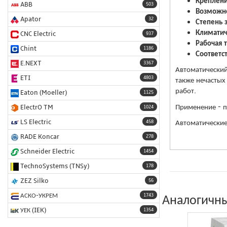
Креплени
ABB
503
Возможно
Apator
32
Степень 
Климатич
CNC Electric
937
Рабочая 
Chint
1186
Соответс
E.NEXT
3367
Автоматический
ETI
4803
также нечастых
работ.
Eaton (Moeller)
1125
Применение - 
ElectrO TM
1024
LS Electric
Автоматические
458
RADE Koncar
278
Schneider Electric
1454
TechnoSystems (TNSy)
178
ZEZ Silko
56
АСКО-УКРЕМ
Аналогичны
1743
УЕК (IEK)
1354