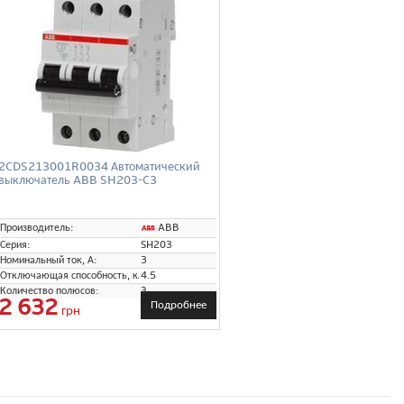
2CDS213001R0034 Автоматический
выключатель ABB SH203-C3
ABB
Производитель:
Серия:
SH203
Номинальный ток, А:
3
Отключающая способность, кА:
4.5
Количество полюсов:
3
2 632
Подробнее
грн