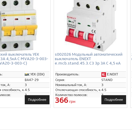
ский выключатель УЕК
s002026 Модульный автоматический
 3A 4,5кА C MVA20-3-003-
выключатель ENEXT
MVA20-3-003-C)
e.mcb.stand.45.3.C3 3p 3А C 4,5 кА
УЕК (IEK)
E.NEXT
ь:
Производитель:
ВА47-29
Серия:
STAND
ток, А:
3
Номинальный ток, А:
3
способность, кА:
4.5
Отключающая способность, кА:
4.5
олюсов:
3
Количество полюсов:
3
366
Подробнее
Подробнее
грн