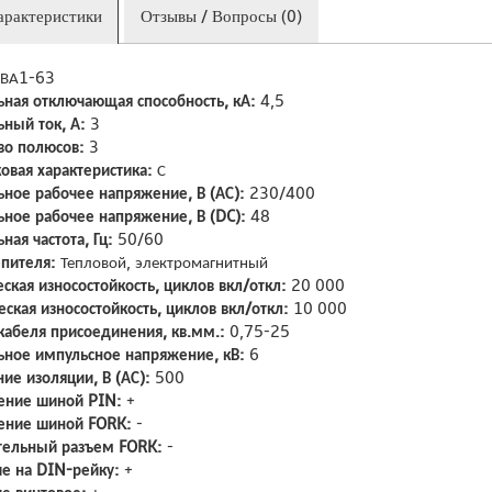
арактеристики
Отзывы / Вопросы (0)
ВА1-63
ная отключающая способность, кА:
4,5
ный ток, А:
3
во полюсов:
3
овая характеристика:
С
ное рабочее напряжение, В (АС):
230/400
ное рабочее напряжение, В (DC):
48
ая частота, Гц:
50/60
епителя:
Тепловой, электромагнитный
ская износостойкость, циклов вкл/откл:
20 000
еская износостойкость, циклов вкл/откл:
10 000
кабеля присоединения, кв.мм.:
0,75-25
ное импульсное напряжение, кВ:
6
ие изоляции, В (АС):
500
ение шиной PIN:
+
ение шиной FORK:
-
тельный разъем FORK:
-
е на DIN-рейку:
+