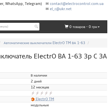
er, WhatsApp, Telegram)
✉
contact@electrocontrol.com.ua
✉
el_c@ukr.net
0
товаров -
0
грн
Автоматические выключатели ElectrO TM ВА 1-63
лючатель ElectrO ВА 1-63 3p C 3А
В наличии
2 дней
12 месяцев
ElectrO TM
модульные