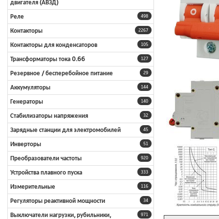
двигателя (АВЗД)
Реле
498
Контакторы
2267
Контакторы для конденсаторов
105
Трансформаторы тока 0.66
127
Резервное / бесперебойное питание
29
Аккумуляторы
144
Генераторы
140
Стабилизаторы напряжения
32
Зарядные станции для электромобилей
45
Инверторы
51
Преобразователи частоты
920
Устройства плавного пуска
333
Измерительные
116
Регуляторы реактивной мощности
34
Выключатели нагрузки, рубильники,
971