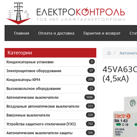
Главная
Оплата и доставка
Гарантия и возврат
Ста
Категории
⌂
Автомат
Конденсаторные установки
9
45VA63C3
Электрощитовое оборудование
37
(4,5кА)
Конденсаторы КРМ
259
Высоковольтное оборудование
13
Автоматические выключатели
5696
Воздушные автоматические выключатели
213
Вакуумные выключатели
119
Устройства защитного отключения (УЗО)
732
Автоматические выключатели защиты
316