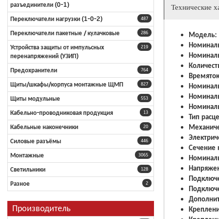
разъединители (0-1)
Технические х
Переключатели нагрузки (1-0-2)
487
Переключатели пакетные / кулачковые
Модель:
286
Номиналь
Устройства защиты от импульсных
219
Номиналь
перенапряжений (УЗИП)
Количест
Предохранители
764
Времяток
Щиты/шкафы/корпуса монтажные ЩМП
Номиналь
827
Номиналь
Щиты модульные
553
Номинальн
Кабельно-проводниковая продукция
13
Тип расц
Механиче
Кабельные наконечники
20
Электрич
Силовые разъёмы
446
Сечение 
Монтажные
3065
Номиналь
Напряжен
Светильники
128
Подключ
Разное
2
Подключ
Дополни
Производитель
Креплени