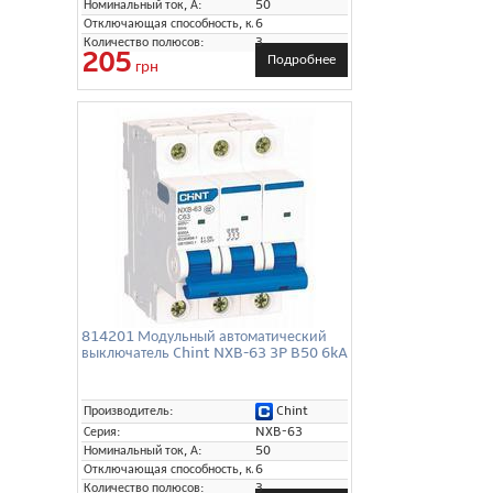
Номинальный ток, А:
50
Отключающая способность, кА:
6
Количество полюсов:
3
205
Подробнее
грн
814201 Модульный автоматический
выключатель Chint NXB-63 3P B50 6kA
Chint
Производитель:
Серия:
NXB-63
Номинальный ток, А:
50
Отключающая способность, кА:
6
Количество полюсов:
3