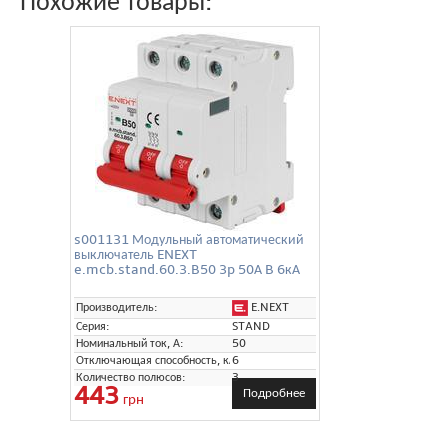
Похожие товары:
s001131 Модульный автоматический
выключатель ENEXT
e.mcb.stand.60.3.B50 3p 50А B 6кА
E.NEXT
Производитель:
Серия:
STAND
Номинальный ток, А:
50
Отключающая способность, кА:
6
Количество полюсов:
3
443
Подробнее
грн