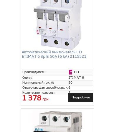
Автоматический выключатель ETI
ETIMAT 6 3p B 50A (6 kA) 2115521
ETI
Производитель:
Серия:
ETIMAT 6
Номинальный ток, А:
50
Отключающая способность, кА:
6
Количество полюсов:
3
1 378
Подробнее
грн