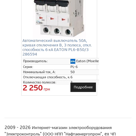
Автоматический выключатель 50А,
кривая отключения B, 3 полюса, откл.
способность 6 кА EATON PL6-B50/3
286594
Eaton (Moeller)
Производитель:
Серия:
PL-6
Номинальный ток, А:
50
Отключающая способность, кА:
6
Количество полюсов:
3
2 250
Подробнее
грн
2009 - 2026 Интернет-магазин электрооборудования
"Электроконтроль" (ООО НПП "Нафтаенергопром", ex ЧП