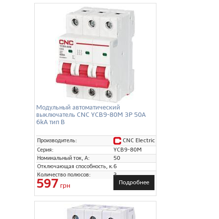
Модульный автоматический
выключатель CNC YCB9-80M 3P 50А
6kA тип B
CNC Electric
Производитель:
Серия:
YCB9-80M
Номинальный ток, А:
50
Отключающая способность, кА:
6
Количество полюсов:
3
597
Подробнее
грн