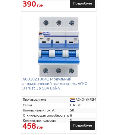
390
Подробнее
грн
A0010210041 Модульный
автоматический выключатель АСКО
UTrust 3p 50А B6kA
АСКО-УКРЕМ
Производитель:
Серия:
UTrust
Номинальный ток, А:
50
Отключающая способность, кА:
6
Количество полюсов:
3
458
Подробнее
грн